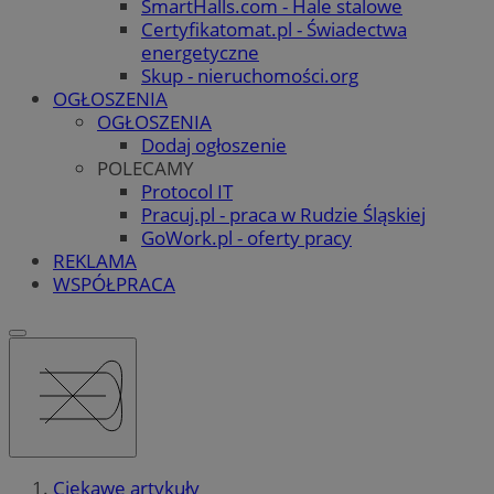
SmartHalls.com - Hale stalowe
Certyfikatomat.pl - Świadectwa
energetyczne
Skup - nieruchomości.org
OGŁOSZENIA
OGŁOSZENIA
Dodaj ogłoszenie
POLECAMY
Protocol IT
Pracuj.pl - praca w Rudzie Śląskiej
GoWork.pl - oferty pracy
REKLAMA
WSPÓŁPRACA
Ciekawe artykuły