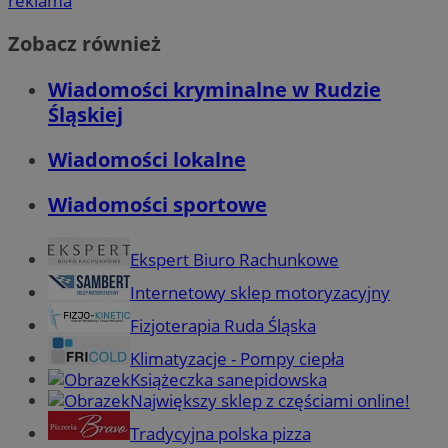
reklama
Zobacz również
Wiadomości kryminalne w Rudzie
Śląskiej
Wiadomości lokalne
Wiadomości sportowe
Ekspert Biuro Rachunkowe
Internetowy sklep motoryzacyjny
Fizjoterapia Ruda Śląska
Klimatyzacje - Pompy ciepła
Książeczka sanepidowska
Największy sklep z częściami online!
Tradycyjna polska pizza