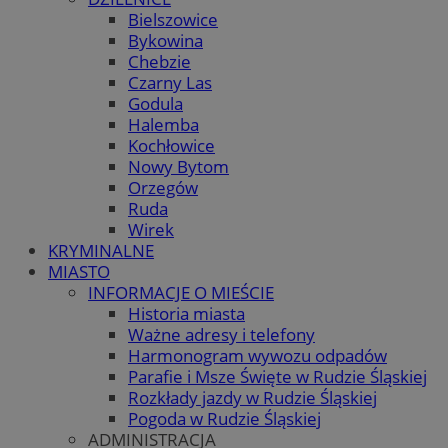
Bielszowice
Bykowina
Chebzie
Czarny Las
Godula
Halemba
Kochłowice
Nowy Bytom
Orzegów
Ruda
Wirek
KRYMINALNE
MIASTO
INFORMACJE O MIEŚCIE
Historia miasta
Ważne adresy i telefony
Harmonogram wywozu odpadów
Parafie i Msze Święte w Rudzie Śląskiej
Rozkłady jazdy w Rudzie Śląskiej
Pogoda w Rudzie Śląskiej
ADMINISTRACJA