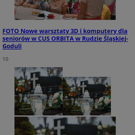
FOTO
Nowe warsztaty 3D i komputery dla
seniorów w CUS ORBITA w Rudzie Śląskiej-
Goduli
10