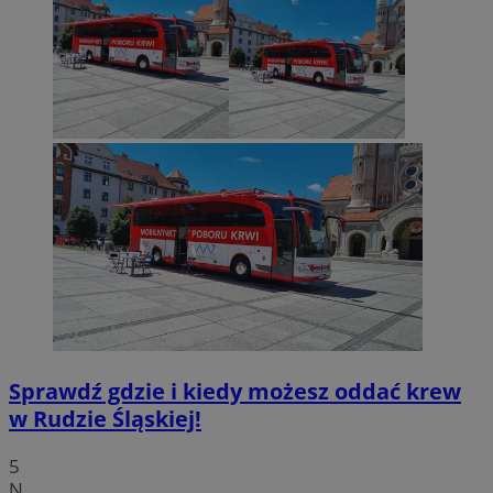
Sprawdź gdzie i kiedy możesz oddać krew
w Rudzie Śląskiej!
5
N