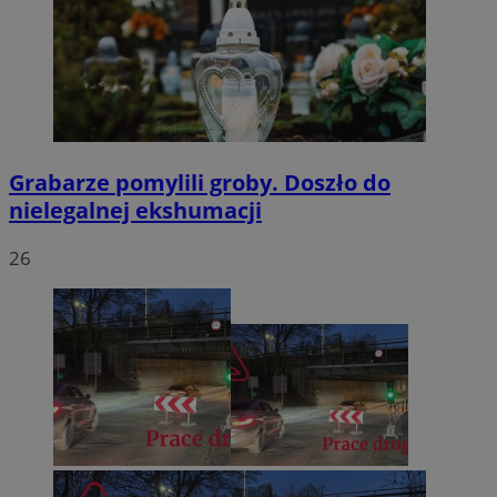
Grabarze pomylili groby. Doszło do
nielegalnej ekshumacji
26