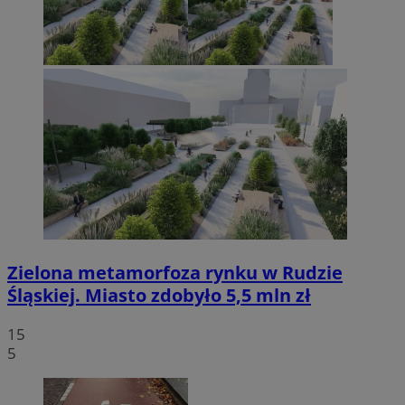
Zielona metamorfoza rynku w Rudzie
Śląskiej. Miasto zdobyło 5,5 mln zł
15
5