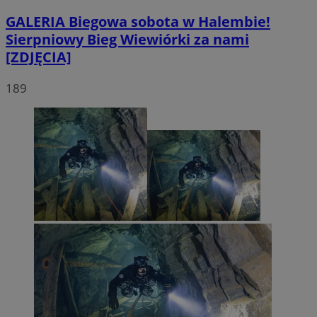
GALERIA
Biegowa sobota w Halembie!
Sierpniowy Bieg Wiewiórki za nami
[ZDJĘCIA]
189