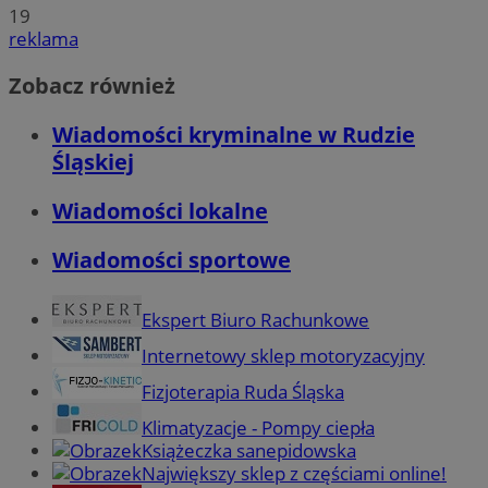
19
reklama
Zobacz również
Wiadomości kryminalne w Rudzie
Śląskiej
Wiadomości lokalne
Wiadomości sportowe
Ekspert Biuro Rachunkowe
Internetowy sklep motoryzacyjny
Fizjoterapia Ruda Śląska
Klimatyzacje - Pompy ciepła
Książeczka sanepidowska
Największy sklep z częściami online!