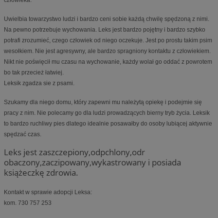
Uwielbia towarzystwo ludzi i bardzo ceni sobie każdą chwilę spędzoną z nimi.
Na pewno potrzebuje wychowania. Leks jest bardzo pojętny i bardzo szybko
potrafi zrozumieć, czego człowiek od niego oczekuje. Jest po prostu takim psim
wesołkiem.
Nie jest agresywny, ale bardzo spragniony kontaktu z człowiekiem.
Nikt nie poświęcił mu czasu na wychowanie, każdy wolał go oddać z powrotem
bo tak przecież łatwiej.
Leksik zgadza sie z psami.
Szukamy dla niego domu, który zapewni mu należytą opiekę i podejmie się
pracy z nim. Nie polecamy go dla ludzi prowadzących bierny tryb życia. Leksik
to bardzo ruchliwy pies dlatego idealnie posawałby do osoby lubiącej aktywnie
spędzać czas.
Leks jest zaszczepiony,odpchlony,odr
obaczony,zaczipowany,wykas
trowany i posiada
książeczkę zdrowia.
Kontakt w sprawie adopcji Leksa:
kom. 730 757 253