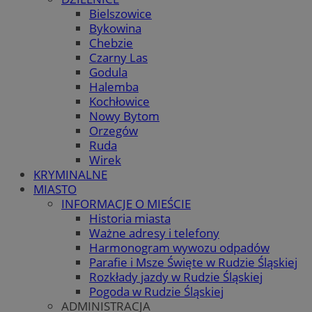
Bielszowice
Bykowina
Chebzie
Czarny Las
Godula
Halemba
Kochłowice
Nowy Bytom
Orzegów
Ruda
Wirek
KRYMINALNE
MIASTO
INFORMACJE O MIEŚCIE
Historia miasta
Ważne adresy i telefony
Harmonogram wywozu odpadów
Parafie i Msze Święte w Rudzie Śląskiej
Rozkłady jazdy w Rudzie Śląskiej
Pogoda w Rudzie Śląskiej
ADMINISTRACJA