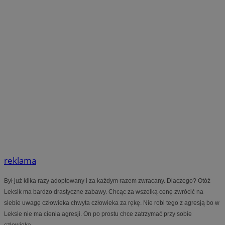
reklama
Był już kilka razy adoptowany i za każdym razem zwracany. Dlaczego? Otóż
Leksik ma bardzo drastyczne zabawy. Chcąc za wszelką cenę zwrócić na
siebie uwagę człowieka chwyta człowieka za rękę. Nie robi tego z agresją bo w
Leksie nie ma cienia agresji. On po prostu chce zatrzymać przy sobie
człowieka.