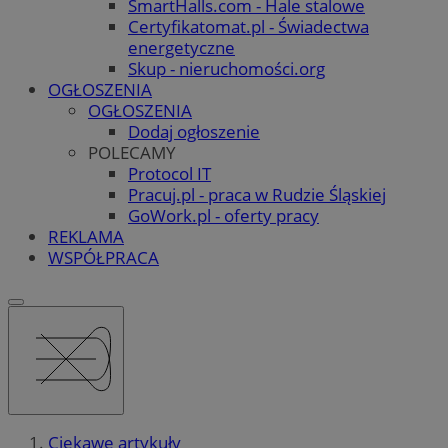
SmartHalls.com - Hale stalowe
Certyfikatomat.pl - Świadectwa
energetyczne
Skup - nieruchomości.org
OGŁOSZENIA
OGŁOSZENIA
Dodaj ogłoszenie
POLECAMY
Protocol IT
Pracuj.pl - praca w Rudzie Śląskiej
GoWork.pl - oferty pracy
REKLAMA
WSPÓŁPRACA
Ciekawe artykuły