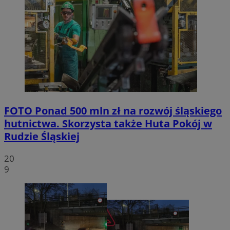
FOTO
Ponad 500 mln zł na rozwój śląskiego
hutnictwa. Skorzysta także Huta Pokój w
Rudzie Śląskiej
20
9