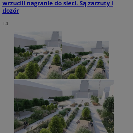
wrzucili nagranie do sieci. Są zarzuty i
dozór
14