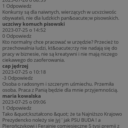
1
Odpowiedz
Konkursy są dla naiwnych, wierzących w ucvzciwośc
obywateli, nie dla ludzkich pan&oacute;w pisowskich.
uczciwy komuch pisowski
2023-07-25 o 14:52
0
Odpowiedz
Kto normalny chce pracować w urzędzie? Przecież to
przechowalnia ludzi, kt&oacute;rzy nie nadają się do
pracy w biznesie, nie są kreatywni i nie mają niczego
ciekawego do zaoferowania.
cap jędrzej
2023-07-25 o 10:18
-3
Odpowiedz
Osoba o radosnym i szczerym uśmiechu. Przemiła
osoba. Praca z Panią będzie dla mnie przyjemnością.
maria kowalska
2023-07-25 o 09:06
1
Odpowiedz
Tako &quot;kształcono &quot; że ta Najniższo Krajowo
Prezydencko noleży sie jyj ' jak PSU BUDA ! a
PIerończykowi i Ferajnie comiesięczne 5 tysi premii z