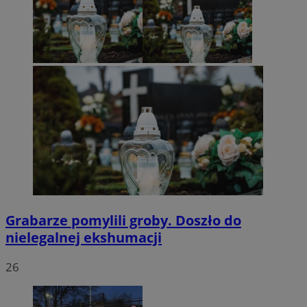
Grabarze pomylili groby. Doszło do
nielegalnej ekshumacji
26