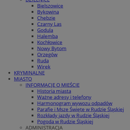
Bielszowice
Bykowina
Chebzie
Czarny Las
Godula
Halemba
Kochłowice
Nowy Bytom
Orzegów
Ruda
Wirek
KRYMINALNE
MIASTO
INFORMACJE O MIEŚCIE
Historia miasta
Ważne adresy i telefony
Harmonogram wywozu odpadów
Parafie i Msze Święte w Rudzie Śląskiej
Rozkłady jazdy w Rudzie Śląskiej
Pogoda w Rudzie Śląskiej
ADMINISTRACJA