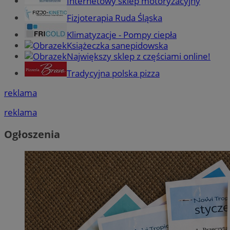
Internetowy sklep motoryzacyjny
Fizjoterapia Ruda Śląska
Klimatyzacje - Pompy ciepła
Książeczka sanepidowska
Największy sklep z częściami online!
Tradycyjna polska pizza
reklama
reklama
Ogłoszenia