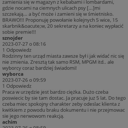
zamienia się w magazyn z kebabami i lombardami,
gdzie nocami na ciemnych ulicach psy [...]mi
szczekają... a być może i zamieni się w śmietnisko.
BRAWO!!! Proponuję powołanie kolejnych 5 wice, 15
skarbnik&oacute;w, 20 sekretarzy a na koniec wypłacić
sobie premie!!!
sznojder
2023-07-27 o 08:16
1
Odpowiedz
Rodzinny ten urząd miasta zawsze był i jak widać nic się
nie zmienia. Zresztą tak samo RSM, MPGM itd.. ale
wyborcy coraz bardziej świadomi!
wyborca
2023-07-26 o 09:59
1
Odpowiedz
Praca w urzędzie jest bardzo ciężka. Dużo czeba
poswiecic by sie tam dostac. Ja pracuje juz 5 lat. Do tego
czeba miec spokojny charakter zeby odeslac klienta z
kwitkiem z powodu braku dokumentu i nie przejmowac
sie jego nerwowom reakcją.
achim
2023-07-26 o 08:59