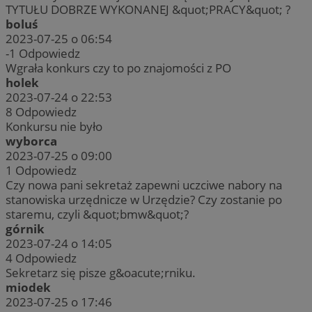
TYTUŁU DOBRZE WYKONANEJ &quot;PRACY&quot; ?
boluś
2023-07-25 o 06:54
-1
Odpowiedz
Wgrała konkurs czy to po znajomości z PO
holek
2023-07-24 o 22:53
8
Odpowiedz
Konkursu nie było
wyborca
2023-07-25 o 09:00
1
Odpowiedz
Czy nowa pani sekretaż zapewni uczciwe nabory na
stanowiska urzędnicze w Urzędzie? Czy zostanie po
staremu, czyli &quot;bmw&quot;?
górnik
2023-07-24 o 14:05
4
Odpowiedz
Sekretarz się pisze g&oacute;rniku.
miodek
2023-07-25 o 17:46