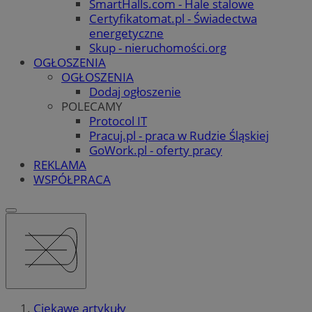
SmartHalls.com - Hale stalowe
Certyfikatomat.pl - Świadectwa
energetyczne
Skup - nieruchomości.org
OGŁOSZENIA
OGŁOSZENIA
Dodaj ogłoszenie
POLECAMY
Protocol IT
Pracuj.pl - praca w Rudzie Śląskiej
GoWork.pl - oferty pracy
REKLAMA
WSPÓŁPRACA
Ciekawe artykuły