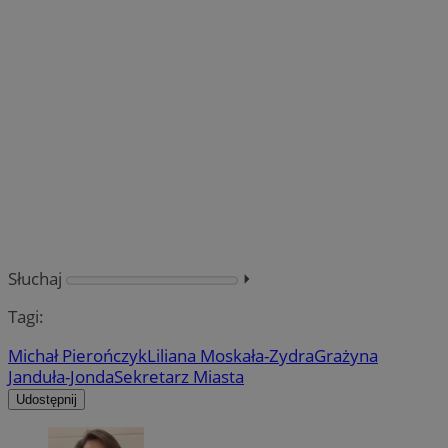
Słuchaj
⏵︎
Tagi:
Michał Pierończyk
Liliana Moskała-Zydra
Grażyna
Janduła-Jonda
Sekretarz Miasta
Udostępnij