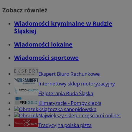
Zobacz również
Wiadomości kryminalne w Rudzie
Śląskiej
Wiadomości lokalne
Wiadomości sportowe
Ekspert Biuro Rachunkowe
Internetowy sklep motoryzacyjny
Fizjoterapia Ruda Śląska
Klimatyzacje - Pompy ciepła
Książeczka sanepidowska
Największy sklep z częściami online!
Tradycyjna polska pizza