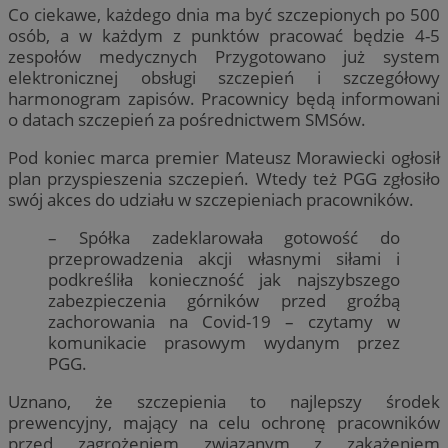
Co ciekawe, każdego dnia ma być szczepionych po 500
osób, a w każdym z punktów pracować będzie 4-5
zespołów medycznych Przygotowano już system
elektronicznej obsługi szczepień i szczegółowy
harmonogram zapisów. Pracownicy będą informowani
o datach szczepień za pośrednictwem SMSów.
Pod koniec marca premier Mateusz Morawiecki ogłosił
plan przyspieszenia szczepień. Wtedy też PGG zgłosiło
swój akces do udziału w szczepieniach pracowników.
– Spółka zadeklarowała gotowość do
przeprowadzenia akcji własnymi siłami i
podkreśliła konieczność jak najszybszego
zabezpieczenia górników przed groźbą
zachorowania na Covid-19 – czytamy w
komunikacie prasowym wydanym przez
PGG.
Uznano, że szczepienia to najlepszy środek
prewencyjny, mający na celu ochronę pracowników
przed zagrożeniem związanym z zakażeniem