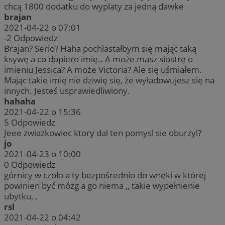
chcą 1800 dodatku do wyplaty za jedną dawke
brajan
2021-04-22 o 07:01
-2
Odpowiedz
Brajan? Serio? Haha pochlastałbym się mając taką
ksywę a co dopiero imię.. A może masz siostrę o
imieniu Jessica? A może Victoria? Ale się uśmiałem.
Mając takie imię nie dziwię się, że wyładowujesz się na
innych. Jesteś usprawiedliwiony.
hahaha
2021-04-22 o 15:36
5
Odpowiedz
Jeee zwiazkowiec ktory dal ten pomysl sie oburzyl?
jo
2021-04-23 o 10:00
0
Odpowiedz
górnicy w czoło a ty bezpośrednio do wnęki w której
powinien być mózg a go niema ,, takie wypełnienie
ubytku, ,
rsl
2021-04-22 o 04:42