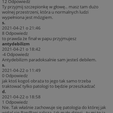
12
Odpowiedz
Ty przyjmij szczepionkę w głowę.. masz tam dużo
wolnej przestrzeni, która u normalnych ludzi
wypełniona jest mózgiem.
s.
2021-04-21 o 21:46
8
Odpowiedz
to prawda że finał w papu przyjmujesz
antydebilizm
2021-04-21 o 18:42
-4
Odpowiedz
Antydebilizm paradoksalnie sam jesteś debilem.
s.
2021-04-22 o 11:49
0
Odpowiedz
jak ktoś kogoś obraża to jego tak samo trzeba
traktować tylko patologi to będzie przeszkadzać
d.
2021-04-22 o 18:58
1
Odpowiedz
Nie. Tak właśnie zachowuje się patologia do której jak
widać się Pan/Pani zalicza. Jak małe dzieci.. ty mi to ja