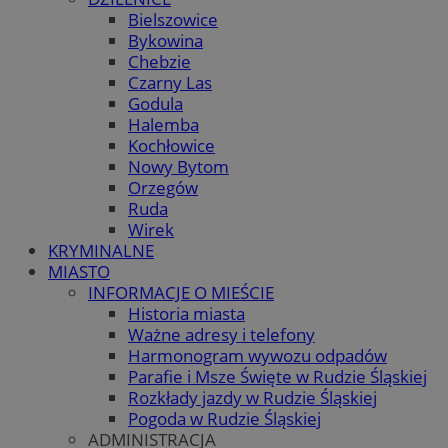
Bielszowice
Bykowina
Chebzie
Czarny Las
Godula
Halemba
Kochłowice
Nowy Bytom
Orzegów
Ruda
Wirek
KRYMINALNE
MIASTO
INFORMACJE O MIEŚCIE
Historia miasta
Ważne adresy i telefony
Harmonogram wywozu odpadów
Parafie i Msze Święte w Rudzie Śląskiej
Rozkłady jazdy w Rudzie Śląskiej
Pogoda w Rudzie Śląskiej
ADMINISTRACJA