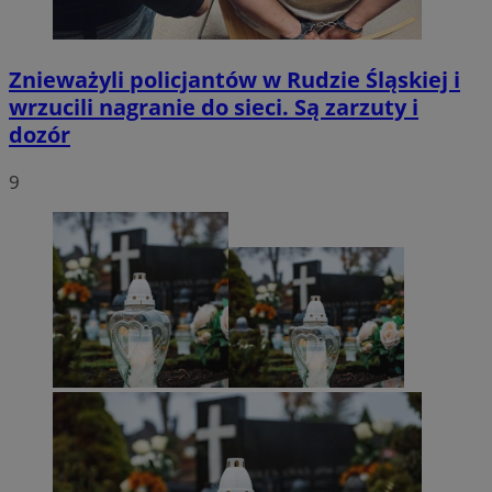
Znieważyli policjantów w Rudzie Śląskiej i
wrzucili nagranie do sieci. Są zarzuty i
dozór
9