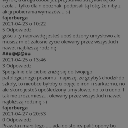
czoła... tylko dla niepoznaki podpisali tą fotę, że niby z
akcji pobierania wymazów... :-)
fajerberga
2021-04-23 o 10:22
5
Odpowiedz
gościu ty naprawdę jesteś upośledzony umysłowo ale
musisz mieć żałosne życie olewany przez wszystkich
nawet najbliższą rodzinę
###@@@##
2021-04-25 o 13:46
3
Odpowiedz
Specjalnie dla ciebie zniżę się do twojego
patologicznego poziomu i napiszę, że gdybyś chodził do
szkoły, to nieobce byłoby ci pojęcie ironii i sarkazmu, no
ale skoro jesteś upośledzony umysłowo, no to trudno. I
tak nie zrozumiesz... olewany przez wszystkich nawet
najbliższą rodzinę :-)
fajerberga
2021-04-27 o 20:53
0
Odpowiedz
Prawda i mało tego ....jadą do stolicy palić opony bo