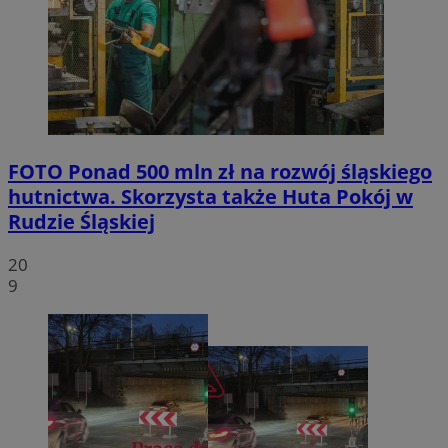
FOTO
Ponad 500 mln zł na rozwój śląskiego
hutnictwa. Skorzysta także Huta Pokój w
Rudzie Śląskiej
20
9