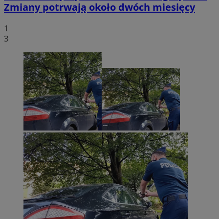
Zmiany potrwają około dwóch miesięcy
1
3