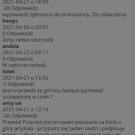
2021-04-21 o 18:09
-28
Odpowiedz
wypowiedź zgłoszona do prokuratury. Do zobaczenia.
hanys
2021-04-26 o 20:07
0
Odpowiedz
Żeby ciebie odstrzelili
andzia
2021-04-22 o 09:11
8
Odpowiedz
W radio też mówili.
lolek
2021-04-21 o 15:55
-2
Odpowiedz
Jest to prawda że górnicy będą przyjmować
szczepionkę w czoło ?
anty ue
2021-04-21 o 13:14
-26
Odpowiedz
Prawda! Przecież jest to nawet pokazane na focie u
góry artykułu - przypatrz się! Jeden siedzi i podpisuje
wyrok, a druga osoba już przystawia strzykawkę do