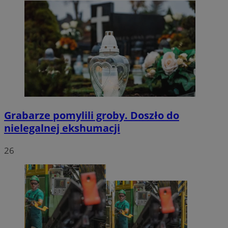
Grabarze pomylili groby. Doszło do
nielegalnej ekshumacji
26