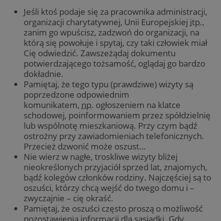
Jeśli ktoś podaje się za pracownika administracji,
organizacji charytatywnej, Unii Europejskiej
itp.
,
zanim go wpuścisz, zadzwoń do organizacji, na
którą się powołuje i spytaj, czy taki człowiek miał
Cię odwiedzić. Zawszeżądaj dokumentu
potwierdzającego tożsamość, oglądaj go bardzo
dokładnie.
Pamiętaj, że tego typu (prawdziwe) wizyty są
poprzedzone odpowiednim
komunikatem,
np.
ogłoszeniem na klatce
schodowej, poinformowaniem przez spółdzielnię
lub wspólnotę mieszkaniową. Przy czym bądź
ostrożny przy zawiadomieniach telefonicznych.
Przecież dzwonić może oszust…
Nie wierz w nagłe, troskliwe wizyty bliżej
nieokreślonych przyjaciół sprzed lat, znajomych,
bądź kolegów członków rodziny. Najczęściej są to
oszuści, którzy chcą wejść do twego domu i –
zwyczajnie – cię okraść.
Pamiętaj, że oszuści często proszą o możliwość
pozostawienia informacji dla sąsiadki. Gdy