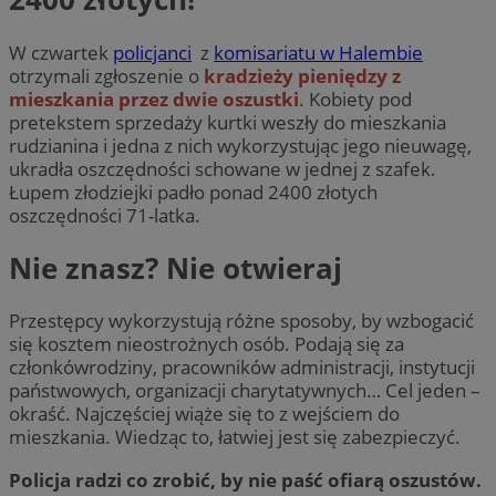
W czwartek
policjanci
z
komisariatu w Halembie
otrzymali zgłoszenie o
kradzieży pieniędzy z
mieszkania przez dwie oszustki
. Kobiety pod
pretekstem sprzedaży kurtki weszły do mieszkania
rudzianina i jedna z nich wykorzystując jego nieuwagę,
ukradła oszczędności schowane w jednej z szafek.
Łupem złodziejki padło ponad 2400 złotych
oszczędności 71-latka.
Nie znasz? Nie otwieraj
Przestępcy wykorzystują różne sposoby, by wzbogacić
się kosztem nieostrożnych osób. Podają się za
członkówrodziny, pracowników administracji, instytucji
państwowych, organizacji charytatywnych… Cel jeden –
okraść. Najczęściej wiąże się to z wejściem do
mieszkania. Wiedząc to, łatwiej jest się zabezpieczyć.
Policja radzi co zrobić, by nie paść ofiarą oszustów.