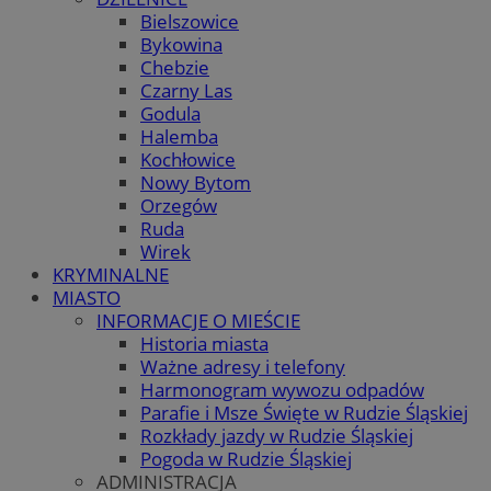
Bielszowice
Bykowina
Chebzie
Czarny Las
Godula
Halemba
Kochłowice
Nowy Bytom
Orzegów
Ruda
Wirek
KRYMINALNE
MIASTO
INFORMACJE O MIEŚCIE
Historia miasta
Ważne adresy i telefony
Harmonogram wywozu odpadów
Parafie i Msze Święte w Rudzie Śląskiej
Rozkłady jazdy w Rudzie Śląskiej
Pogoda w Rudzie Śląskiej
ADMINISTRACJA