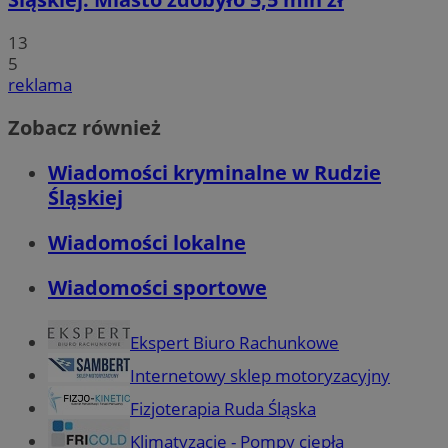
13
5
reklama
Zobacz również
Wiadomości kryminalne w Rudzie
Śląskiej
Wiadomości lokalne
Wiadomości sportowe
Ekspert Biuro Rachunkowe
Internetowy sklep motoryzacyjny
Fizjoterapia Ruda Śląska
Klimatyzacje - Pompy ciepła