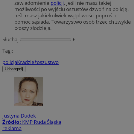
zawiadomienie
policji
. Jeśli nie masz takiej
możliwości po wyjściu oszustów dzwoń na policję.
Jeśli masz jakiekolwiek wątpliwości poproś o
pomoc sąsiada. Towarzystwo osób trzecich zwykle
płoszy złodzieja.
Słuchaj
⏵︎
Tagi:
policja
Kradzież
oszustwo
Udostępnij
Justyna Dudek
Źródło:
KMP Ruda Śląska
reklama