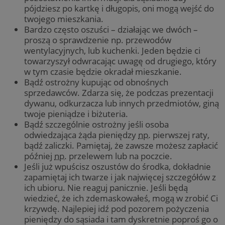
pójdziesz po kartkę i długopis, oni mogą wejść do
twojego mieszkania.
Bardzo często oszuści – działając we dwóch –
proszą o sprawdzenie np. przewodów
wentylacyjnych, lub kuchenki. Jeden będzie ci
towarzyszył odwracając uwagę od drugiego, który
w tym czasie będzie okradał mieszkanie.
Bądź ostrożny kupując od obnośnych
sprzedawców. Zdarza się, że podczas prezentacji
dywanu, odkurzacza lub innych przedmiotów, giną
twoje pieniądze i biżuteria.
Bądź szczególnie ostrożny jeśli osoba
odwiedzająca żąda pieniędzy
np.
pierwszej raty,
bądź zaliczki. Pamiętaj, że zawsze możesz zapłacić
później
np.
przelewem lub na poczcie.
Jeśli już wpuścisz oszustów do środka, dokładnie
zapamiętaj ich twarze i jak najwięcej szczegółów z
ich ubioru. Nie reaguj panicznie. Jeśli będą
wiedzieć, że ich zdemaskowałeś, mogą w zrobić Ci
krzywdę. Najlepiej idź pod pozorem pożyczenia
pieniędzy do sąsiada i tam dyskretnie poproś go o