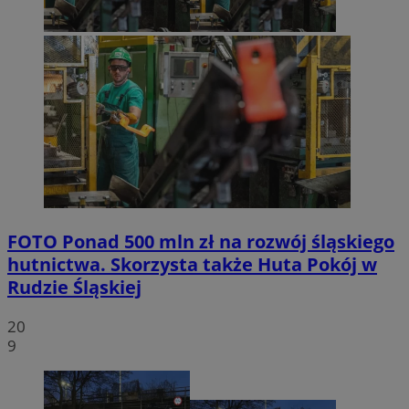
FOTO
Ponad 500 mln zł na rozwój śląskiego
hutnictwa. Skorzysta także Huta Pokój w
Rudzie Śląskiej
20
9