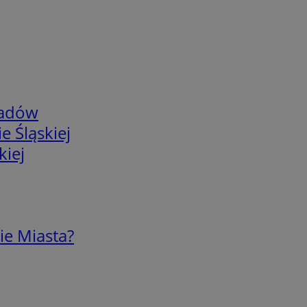
adów
e Śląskiej
kiej
ie Miasta?