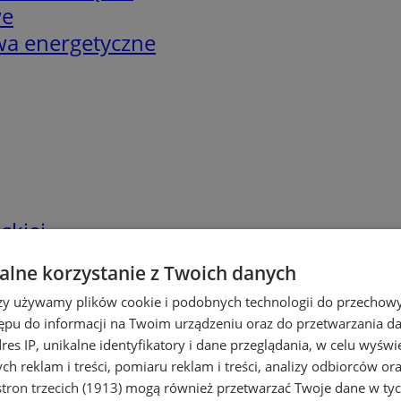
we
twa energetyczne
skiej
lne korzystanie z Twoich danych
rzy używamy plików cookie i podobnych technologii do przechow
ępu do informacji na Twoim urządzeniu oraz do przetwarzania 
dres IP, unikalne identyfikatory i dane przeglądania, w celu wyświ
h reklam i treści, pomiaru reklam i treści, analizy odbiorców or
tron trzecich (1913)
mogą również przetwarzać Twoje dane w tych