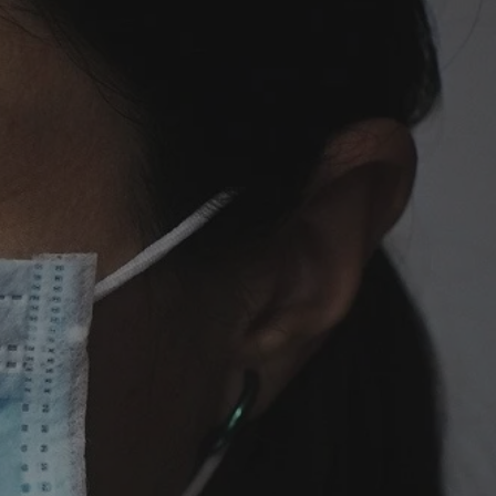
tyfikator sesji.
tyfikator sesji.
tyfikator sesji.
 celów
a, zapewniając, że
i, a ich dane są
przez witrynę
sług.
iania ludzi i botów.
ernetowej, ponieważ
aportów na temat
towej.
iania ludzi i botów.
ernetowej, ponieważ
aportów na temat
towej.
o przechowywania
watności dla ich
dane dotyczące
olityki i
ając, że ich
e w przyszłych
zez usługę Cookie-