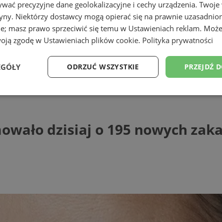
wać precyzyjne dane geolokalizacyjne i cechy urządzenia. Twoje
tryny. Niektórzy dostawcy mogą opierać się na prawnie uzasadnio
ie; masz prawo sprzeciwić się temu w
Ustawieniach reklam
. Może
woją zgodę w
Ustawieniach plików cookie
.
Polityka prywatności
EGÓŁY
ODRZUĆ WSZYSTKIE
PRZEJDŹ 
o dzisiaj o 195 nowych zakażeniach ko
Wydajność
Targetowanie
Funkcjonalność
Ni
owało dzisiaj o 195 nowych za
ezbędne
Wydajność
Targetowanie
Funkcjonalność
Niesklasyfikow
ie umożliwiają korzystanie z podstawowych funkcji strony internetowej, takich jak log
Bez niezbędnych plików cookie nie można prawidłowo korzystać ze strony internetowe
Provider
/
Okres
Opis
Domena
przechowywania