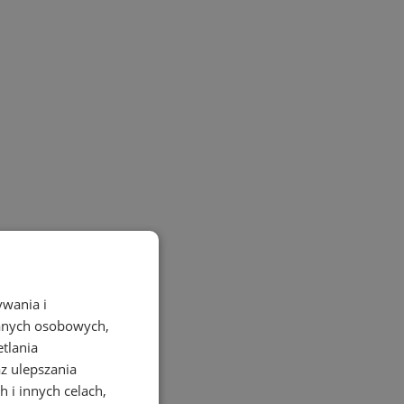
ywania i
danych osobowych,
etlania
az ulepszania
 i innych celach,