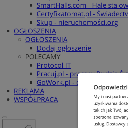
SmartHalls.com - Hale stalo
Certyfikatomat.pl - Świadec
Skup - nieruchomości.org
OGŁOSZENIA
OGŁOSZENIA
Dodaj ogłoszenie
POLECAMY
Protocol IT
Pracuj.pl - praca w Rudzie Ślą
GoWork.pl - oferty pracy
Odpowiedzia
REKLAMA
My i nasi partne
WSPÓŁPRACA
uzyskiwania dost
takich jak Twój a
spersonalizowanyc
usług.
Dostawcy s