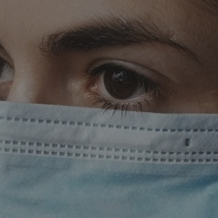
rudaslaska.com.pl
1 rok
Ten plik cookie przechowuje iden
rudaslaska.com.pl
1 rok
Ten plik cookie przechowuje iden
rudaslaska.com.pl
1 rok
Ten plik cookie przechowuje iden
.tiktok.com
1 tydzień 3 dni
Ten plik cookie jest używany do
uwierzytelniania i bezpieczeństw
użytkownicy pozostają zalogowan
zabezpieczone, jak poruszać się 
internetową lub interakcji z jej u
30 minut
Ten plik cookie służy do rozróżn
Cloudflare Inc.
Jest to korzystne dla strony int
.x.com
umożliwia tworzenie ważnych r
korzystania z jej witryny interne
29 minut 59
Ten plik cookie służy do rozróżn
Cloudflare Inc.
sekund
Jest to korzystne dla strony int
.twitter.com
umożliwia tworzenie ważnych r
korzystania z jej witryny interne
Polityce prywatności Google
METADATA
5 miesięcy 4
Ten plik cookie jest używany d
YouTube
tygodnie
zgody użytkownika i wyboru pry
.youtube.com
interakcji z witryną. Rejestruje 
zgody odwiedzającego na różne p
ustawienia prywatności, zapewni
preferencje zostaną uhonorowan
sesjach.
nt
4 tygodnie 2 dni
Ten plik cookie jest używany pr
CookieScript