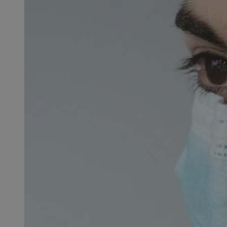
SessID
QeSessID
MvSessID
msToken
__cf_bm
__cf_bm
VISITOR_PRIVACY_
CookieScriptConse