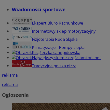
Wiadomości sportowe
Ekspert Biuro Rachunkowe
Internetowy sklep motoryzacyjny
Fizjoterapia Ruda Śląska
Klimatyzacje - Pompy ciepła
Książeczka sanepidowska
Największy sklep z częściami online!
Tradycyjna polska pizza
reklama
reklama
Ogłoszenia