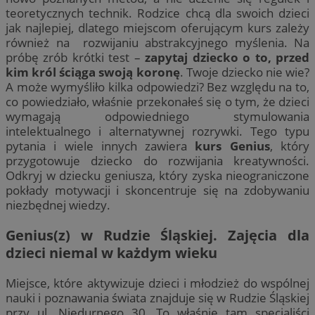
teoretycznych technik. Rodzice chcą dla swoich dzieci
jak najlepiej, dlatego miejscom oferującym kurs zależy
również na rozwijaniu abstrakcyjnego myślenia. Na
próbę zrób krótki test –
zapytaj dziecko o to, przed
kim król ściąga swoją koronę
. Twoje dziecko nie wie?
A może wymyśliło kilka odpowiedzi? Bez względu na to,
co powiedziało, właśnie przekonałeś się o tym, że dzieci
wymagają odpowiedniego stymulowania
intelektualnego i alternatywnej rozrywki. Tego typu
pytania i wiele innych zawiera
kurs Genius
, który
przygotowuje dziecko do rozwijania kreatywności.
Odkryj w dziecku geniusza, który zyska nieograniczone
pokłady motywacji i skoncentruje się na zdobywaniu
niezbędnej wiedzy.
Genius(z) w Rudzie Śląskiej. Zajęcia dla
dzieci niemal w każdym wieku
Miejsce, które aktywizuje dzieci i młodzież do wspólnej
nauki i poznawania świata znajduje się w Rudzie Śląskiej
przy ul. Niedurnego 30. To właśnie tam specjaliści