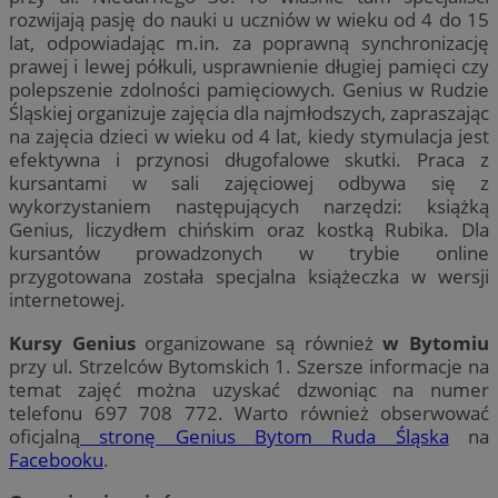
rozwijają pasję do nauki u uczniów w wieku od 4 do 15
lat, odpowiadając m.in. za poprawną synchronizację
prawej i lewej półkuli, usprawnienie długiej pamięci czy
polepszenie zdolności pamięciowych. Genius w Rudzie
Śląskiej organizuje zajęcia dla najmłodszych, zapraszając
na zajęcia dzieci w wieku od 4 lat, kiedy stymulacja jest
efektywna i przynosi długofalowe skutki. Praca z
kursantami w sali zajęciowej odbywa się z
wykorzystaniem następujących narzędzi: książką
Genius, liczydłem chińskim oraz kostką Rubika. Dla
kursantów prowadzonych w trybie online
przygotowana została specjalna książeczka w wersji
internetowej.
Kursy Genius
organizowane są również
w Bytomiu
przy ul. Strzelców Bytomskich 1. Szersze informacje na
temat zajęć można uzyskać dzwoniąc na numer
telefonu 697 708 772. Warto również obserwować
oficjalną
stronę Genius Bytom Ruda Śląska
na
Facebooku
.