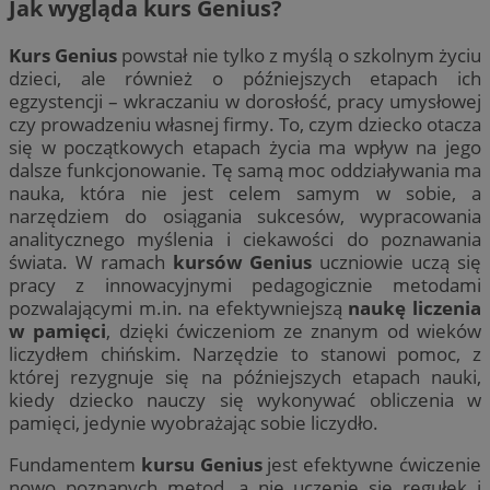
Jak wygląda kurs Genius?
Kurs Genius
powstał nie tylko z myślą o szkolnym życiu
dzieci, ale również o późniejszych etapach ich
egzystencji – wkraczaniu w dorosłość, pracy umysłowej
czy prowadzeniu własnej firmy. To, czym dziecko otacza
się w początkowych etapach życia ma wpływ na jego
dalsze funkcjonowanie. Tę samą moc oddziaływania ma
nauka, która nie jest celem samym w sobie, a
narzędziem do osiągania sukcesów, wypracowania
analitycznego myślenia i ciekawości do poznawania
świata. W ramach
kursów Genius
uczniowie uczą się
pracy z innowacyjnymi pedagogicznie metodami
pozwalającymi m.in. na efektywniejszą
naukę liczenia
w pamięci
, dzięki ćwiczeniom ze znanym od wieków
liczydłem chińskim. Narzędzie to stanowi pomoc, z
której rezygnuje się na późniejszych etapach nauki,
kiedy dziecko nauczy się wykonywać obliczenia w
pamięci, jedynie wyobrażając sobie liczydło.
Fundamentem
kursu Genius
jest efektywne ćwiczenie
nowo poznanych metod, a nie uczenie się regułek i