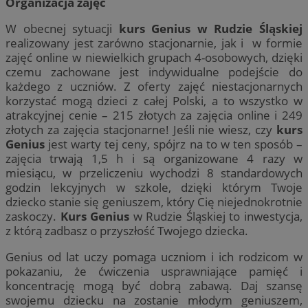
Organizacja zajęć
W obecnej sytuacji
kurs Genius w Rudzie Śląskiej
realizowany jest zarówno stacjonarnie, jak i w formie
zajęć online w niewielkich grupach 4-osobowych, dzięki
czemu zachowane jest indywidualne podejście do
każdego z uczniów. Z oferty zajęć niestacjonarnych
korzystać mogą dzieci z całej Polski, a to wszystko w
atrakcyjnej cenie – 215 złotych za zajęcia online i 249
złotych za zajęcia stacjonarne! Jeśli nie wiesz, czy
kurs
Genius
jest warty tej ceny, spójrz na to w ten sposób –
zajęcia trwają 1,5 h i są organizowane 4 razy w
miesiącu, w przeliczeniu wychodzi 8 standardowych
godzin lekcyjnych w szkole, dzięki którym Twoje
dziecko stanie się geniuszem, który Cię niejednokrotnie
zaskoczy.
Kurs Genius
w Rudzie Śląskiej to inwestycja,
z którą zadbasz o przyszłość Twojego dziecka.
Genius od lat uczy pomaga uczniom i ich rodzicom w
pokazaniu, że ćwiczenia usprawniające pamięć i
koncentrację mogą być dobrą zabawą. Daj szansę
swojemu dziecku na zostanie młodym geniuszem,