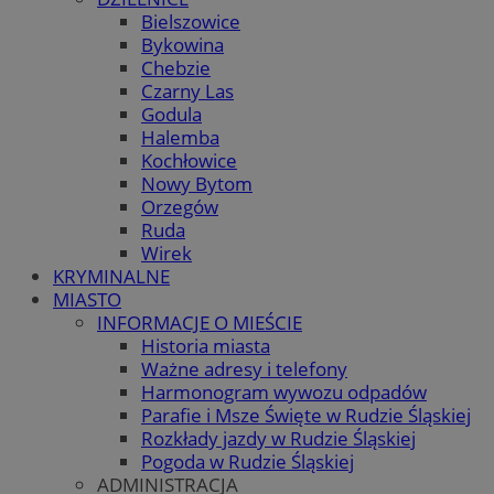
Bielszowice
Bykowina
Chebzie
Czarny Las
Godula
Halemba
Kochłowice
Nowy Bytom
Orzegów
Ruda
Wirek
KRYMINALNE
MIASTO
INFORMACJE O MIEŚCIE
Historia miasta
Ważne adresy i telefony
Harmonogram wywozu odpadów
Parafie i Msze Święte w Rudzie Śląskiej
Rozkłady jazdy w Rudzie Śląskiej
Pogoda w Rudzie Śląskiej
ADMINISTRACJA