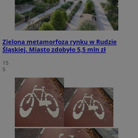
Zielona metamorfoza rynku w Rudzie
Śląskiej. Miasto zdobyło 5,5 mln zł
15
5