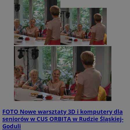
FOTO
Nowe warsztaty 3D i komputery dla
seniorów w CUS ORBITA w Rudzie Śląskiej-
Goduli