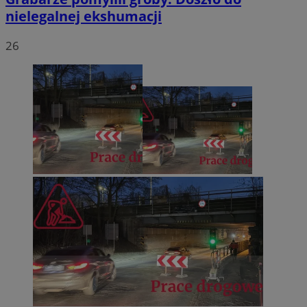
nielegalnej ekshumacji
26