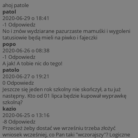
ahoj patole
patol
2020-06-29 o 18:41
-1
Odpowiedz
No i znów wydziarane pazurzaste mamuśki i wygoleni
tatusiowie będą mieli na piwko i fajeczki
popo
2020-06-26 o 08:38
-1
Odpowiedz
A jak! A tobie nic do tego!
patolo
2020-06-27 o 19:21
0
Odpowiedz
Jeszcze się jeden rok szkolny nie skończył, a tu już
następny. Kto od 01 lipca będzie kupował wyprawkę
szkolną?
kazio
2020-06-25 o 13:16
-8
Odpowiedz
Przecież żeby dostać we wrześniu trzeba złożyć
wniosek wcześniej, co Pan taki "wczorajszy"? Logiczne