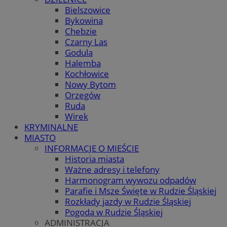
Bielszowice
Bykowina
Chebzie
Czarny Las
Godula
Halemba
Kochłowice
Nowy Bytom
Orzegów
Ruda
Wirek
KRYMINALNE
MIASTO
INFORMACJE O MIEŚCIE
Historia miasta
Ważne adresy i telefony
Harmonogram wywozu odpadów
Parafie i Msze Święte w Rudzie Śląskiej
Rozkłady jazdy w Rudzie Śląskiej
Pogoda w Rudzie Śląskiej
ADMINISTRACJA