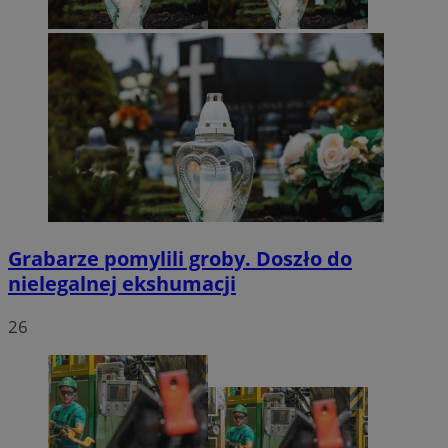
Grabarze pomylili groby. Doszło do
nielegalnej ekshumacji
26