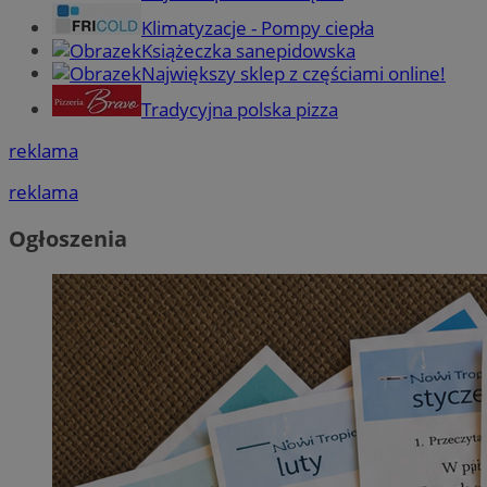
Klimatyzacje - Pompy ciepła
Książeczka sanepidowska
Największy sklep z częściami online!
Tradycyjna polska pizza
reklama
reklama
Ogłoszenia