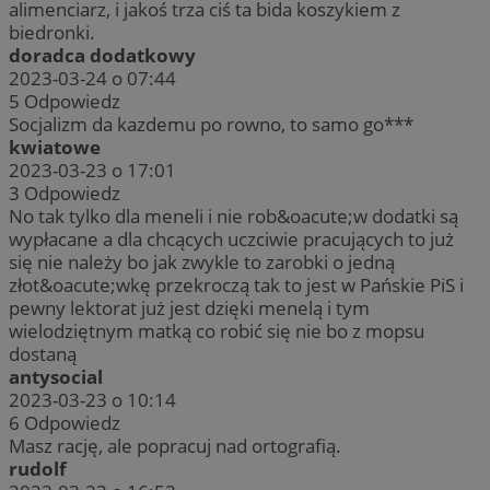
alimenciarz, i jakoś trza ciś ta bida koszykiem z
biedronki.
doradca dodatkowy
2023-03-24 o 07:44
5
Odpowiedz
Socjalizm da kazdemu po rowno, to samo go***
kwiatowe
2023-03-23 o 17:01
3
Odpowiedz
No tak tylko dla meneli i nie rob&oacute;w dodatki są
wypłacane a dla chcących uczciwie pracujących to już
się nie należy bo jak zwykle to zarobki o jedną
złot&oacute;wkę przekroczą tak to jest w Pańskie PiS i
pewny lektorat już jest dzięki menelą i tym
wielodziętnym matką co robić się nie bo z mopsu
dostaną
antysocial
2023-03-23 o 10:14
6
Odpowiedz
Masz rację, ale popracuj nad ortografią.
rudolf