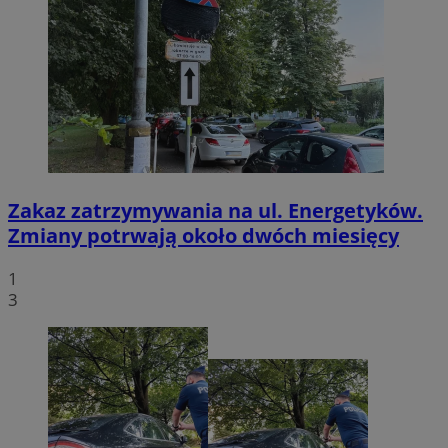
Zakaz zatrzymywania na ul. Energetyków.
Zmiany potrwają około dwóch miesięcy
1
3