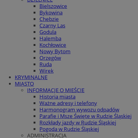
Bielszowice
Bykowina
Chebzie
Czarny Las
Godula
Halemba
Kochłowice
Nowy Bytom
Orzegów
Ruda
Wirek
KRYMINALNE
MIASTO
INFORMACJE O MIEŚCIE
Historia miasta
Ważne adresy i telefony
Harmonogram wywozu odpadów
Parafie i Msze Święte w Rudzie Śląskiej
Rozkłady jazdy w Rudzie Śląskiej
Pogoda w Rudzie Śląskiej
ADMINISTRACJA