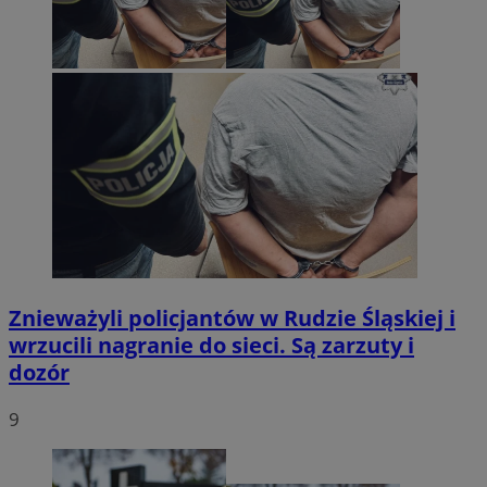
Znieważyli policjantów w Rudzie Śląskiej i
wrzucili nagranie do sieci. Są zarzuty i
dozór
9