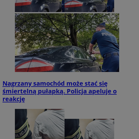
Nagrzany samochód może stać się
śmiertelną pułapką. Policja apeluje o
reakcję