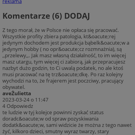
reklama
Komentarze (6)
DODAJ
Z tego morał, że w Polsce nie opłaca się pracować.
Wszystkie profity zbiera patologia, kt&oacute;rej
jedynym dochodem jest produkcja bąbelk&oacute;w a
jedynym hobby ( no opr&oacute;cz rozmnażnia), są
,,przelewy,,. Jak masz własną działalność, to im więcej
masz utargu, tym więcej ci zabiorą, jak przepracujesz
nazbyt dużo godzin, to Ci uwalą podatek, no ale ktoś
musi pracować na tę trz&oacute;dkę. Po raz kolejny
wychodzi na to, że frajerem jest poczciwy, pracujący
obywatel.
aveŻulietta
2023-03-24 o 11:47
4
Odpowiedz
te ludzie w tyj kolejce powinni zyskać status
doradc&oacute;w od spraw pozyskiwania
dodatk&oacute;w, sami widzicie że można z tego nawet
żyć, kilkoro dzieci, smutny wyraz twarzy, stary