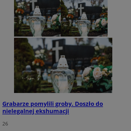
Grabarze pomylili groby. Doszło do
nielegalnej ekshumacji
26