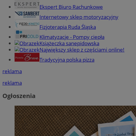
Ekspert Biuro Rachunkowe
Internetowy sklep motoryzacyjny
Fizjoterapia Ruda Śląska
Klimatyzacje - Pompy ciepła
Książeczka sanepidowska
Największy sklep z częściami online!
Tradycyjna polska pizza
reklama
reklama
Ogłoszenia