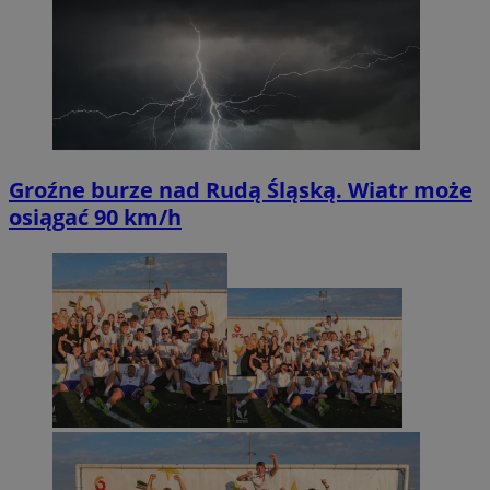
Groźne burze nad Rudą Śląską. Wiatr może
osiągać 90 km/h