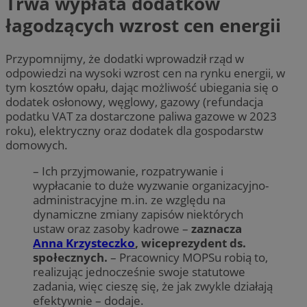
Trwa wypłata dodatków
łagodzących wzrost cen energii
Przypomnijmy, że dodatki wprowadził rząd w
odpowiedzi na wysoki wzrost cen na rynku energii, w
tym kosztów opału, dając możliwość ubiegania się o
dodatek osłonowy, węglowy, gazowy (refundacja
podatku VAT za dostarczone paliwa gazowe w 2023
roku), elektryczny oraz dodatek dla gospodarstw
domowych.
– Ich przyjmowanie, rozpatrywanie i
wypłacanie to duże wyzwanie organizacyjno-
administracyjne m.in. ze względu na
dynamiczne zmiany zapisów niektórych
ustaw oraz zasoby kadrowe –
zaznacza
Anna Krzysteczko
, wiceprezydent ds.
społecznych.
– Pracownicy MOPSu robią to,
realizując jednocześnie swoje statutowe
zadania, więc cieszę się, że jak zwykle działają
efektywnie – dodaje.