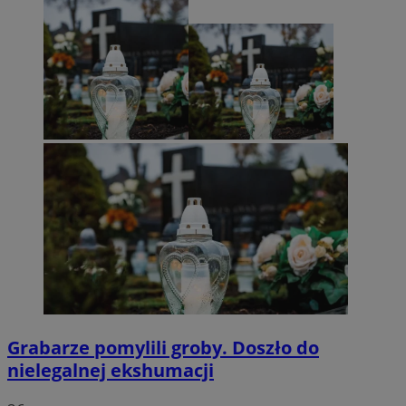
Grabarze pomylili groby. Doszło do
nielegalnej ekshumacji