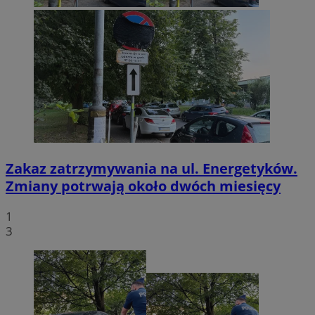
Zakaz zatrzymywania na ul. Energetyków.
Zmiany potrwają około dwóch miesięcy
1
3