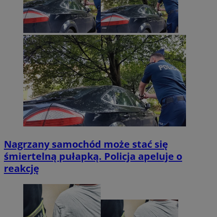
Nagrzany samochód może stać się
śmiertelną pułapką. Policja apeluje o
reakcję