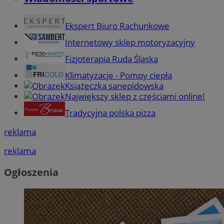
Ekspert Biuro Rachunkowe
Internetowy sklep motoryzacyjny
Fizjoterapia Ruda Śląska
Klimatyzacje - Pompy ciepła
Książeczka sanepidowska
Największy sklep z częściami online!
Tradycyjna polska pizza
reklama
reklama
Ogłoszenia