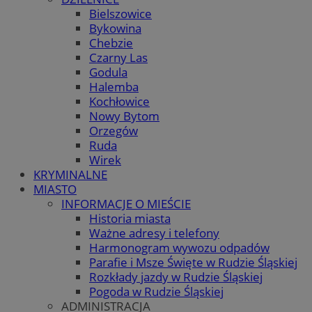
Bielszowice
Bykowina
Chebzie
Czarny Las
Godula
Halemba
Kochłowice
Nowy Bytom
Orzegów
Ruda
Wirek
KRYMINALNE
MIASTO
INFORMACJE O MIEŚCIE
Historia miasta
Ważne adresy i telefony
Harmonogram wywozu odpadów
Parafie i Msze Święte w Rudzie Śląskiej
Rozkłady jazdy w Rudzie Śląskiej
Pogoda w Rudzie Śląskiej
ADMINISTRACJA