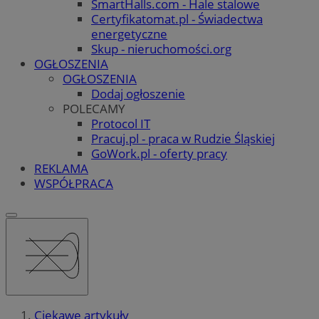
SmartHalls.com - Hale stalowe
Certyfikatomat.pl - Świadectwa
energetyczne
Skup - nieruchomości.org
OGŁOSZENIA
OGŁOSZENIA
Dodaj ogłoszenie
POLECAMY
Protocol IT
Pracuj.pl - praca w Rudzie Śląskiej
GoWork.pl - oferty pracy
REKLAMA
WSPÓŁPRACA
Ciekawe artykuły