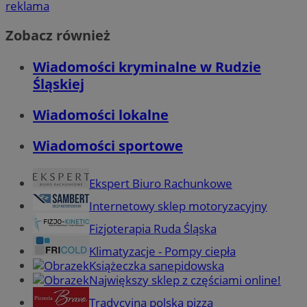
reklama
Zobacz również
Wiadomości kryminalne w Rudzie
Śląskiej
Wiadomości lokalne
Wiadomości sportowe
Ekspert Biuro Rachunkowe
Internetowy sklep motoryzacyjny
Fizjoterapia Ruda Śląska
Klimatyzacje - Pompy ciepła
Książeczka sanepidowska
Największy sklep z częściami online!
Tradycyjna polska pizza