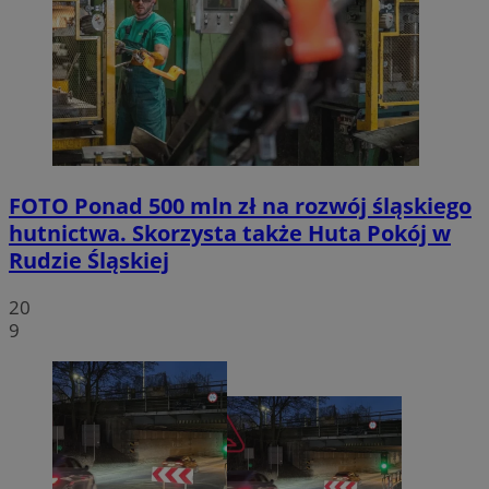
FOTO
Ponad 500 mln zł na rozwój śląskiego
hutnictwa. Skorzysta także Huta Pokój w
Rudzie Śląskiej
20
9