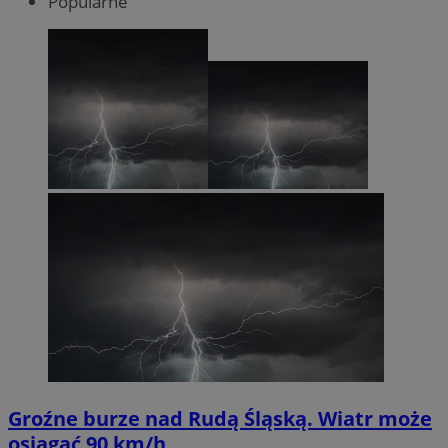
Popularne
Groźne burze nad Rudą Śląską. Wiatr może
osiągać 90 km/h