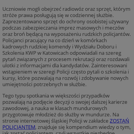
Uczniowie mogli obejrzeć radiowóz oraz sprzęt, którym
stróże prawa posługują się w codziennej służbie.
Zaprezentowano sprzęt do ochrony osobistej używany
podczas zabezpieczania imprez masowych i meczów
oraz broń będącą na wyposażeniu rudzkich policjantów.
Policjanci pracujący na co dzień w komórkach
kadrowych rudzkiej komendy i Wydziału Doboru i
Szkolenia KWP w Katowicach odpowiadali na szereg
pytań związanych z procesem rekrutacji oraz rozdawali
ulotki z informacjami dla kandydatów. Zainteresowani
wstąpieniem w szeregi Policji często pytali o szkolenia i
kursy, które pozwalają na rozwój i zdobywanie nowych
umiejętności potrzebnych w służbie.
Tego typu spotkania w większości przypadków
pozwalają na podjęcie decyzji o swojej dalszej karierze
zawodowej, a nauka w klasach mundurowych
przygotowuje młodzież do służby w mundurze. Na
stronie internetowej śląskiej Policji w zakładce
ZOSTAŃ
POLICJANTEM
, znajduje się kompendium wiedzy o tym,
jak zostać policjantem, czyli wszystkie niezbędne