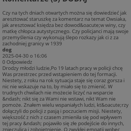
Czy na tych dniach otwartych można się dowiedzieć jak
aresztować staruszkę za komentarz na temat Owsiaka,
jak aresztować księdza bez dowod&oacute;w winy, czy
matkę chłopca autystycznego. Czy policjanci mają swoje
przemyślenia czy wykonują ślepo rozkazy jak ci z za
zachodniej granicy w 1939
dog
2025-04-30 o 16:06
0
Odpowiedz
Drodzy młodzi ludzie,Po 19 latach pracy w policji chcę
Was przestrzec przed wstąpieniem do tej formacji.
Niestety, z roku na rok sytuacja staje się coraz gorsza i
nic nie wskazuje na to, by miało się to zmienić. W
trudnych chwilach nie możecie liczyć na wsparcie
&ndash; nikt się za Wami nie wstawi, nikt Wam nie
pomoże. Znałem wielu wspaniałych ludzi, kt&oacute;rzy
dołączyli do policji z pasją i poczuciem misji. Niestety,
większość z nich z czasem zmieniła się pod wpływem
tej pracy &ndash; pojawiło się złe podejście do innych,
znieczulica i zobojętnienie. O zwykłej empatii wobec