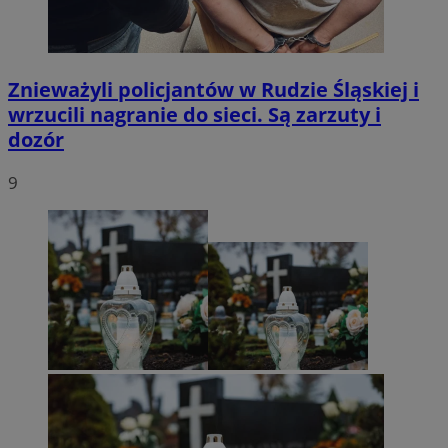
Znieważyli policjantów w Rudzie Śląskiej i
wrzucili nagranie do sieci. Są zarzuty i
dozór
9