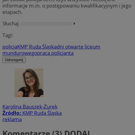
informacje m.in. o postępowaniu kwalifikacyjnym i jego
etapach.
Słuchaj
⏵︎
Tagi:
policja
KMP Ruda Śląska
dni otwarte liceum
mundurowego
praca policjanta
Udostępnij
Karolina Bauszek-Żurek
Źródło:
KMP Ruda Śląska
reklama
Komentarze (3)
DODAJ