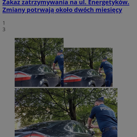
Zakaz zatrzymywania na ul. Energetyków.
Zmiany potrwają około dwóch miesięcy
1
3