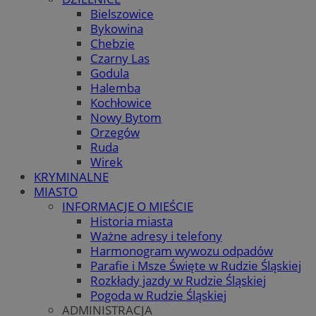
Bielszowice
Bykowina
Chebzie
Czarny Las
Godula
Halemba
Kochłowice
Nowy Bytom
Orzegów
Ruda
Wirek
KRYMINALNE
MIASTO
INFORMACJE O MIEŚCIE
Historia miasta
Ważne adresy i telefony
Harmonogram wywozu odpadów
Parafie i Msze Święte w Rudzie Śląskiej
Rozkłady jazdy w Rudzie Śląskiej
Pogoda w Rudzie Śląskiej
ADMINISTRACJA