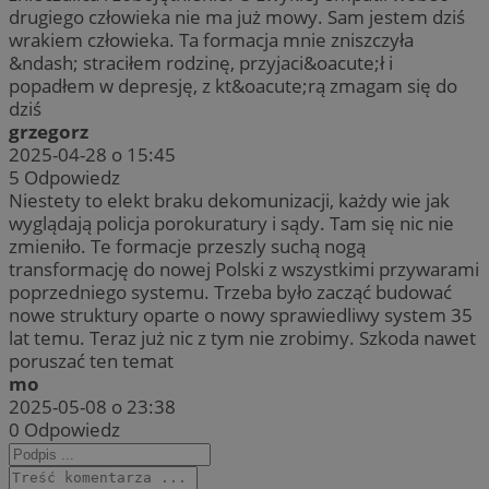
drugiego człowieka nie ma już mowy. Sam jestem dziś
wrakiem człowieka. Ta formacja mnie zniszczyła
&ndash; straciłem rodzinę, przyjaci&oacute;ł i
popadłem w depresję, z kt&oacute;rą zmagam się do
dziś
grzegorz
2025-04-28 o 15:45
5
Odpowiedz
Niestety to elekt braku dekomunizacji, każdy wie jak
wyglądają policja porokuratury i sądy. Tam się nic nie
zmieniło. Te formacje przeszly suchą nogą
transformację do nowej Polski z wszystkimi przywarami
poprzedniego systemu. Trzeba było zacząć budować
nowe struktury oparte o nowy sprawiedliwy system 35
lat temu. Teraz już nic z tym nie zrobimy. Szkoda nawet
poruszać ten temat
mo
2025-05-08 o 23:38
0
Odpowiedz