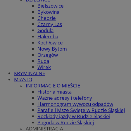
Bielszowice
Bykowina
Chebzie
Czarny Las
Godula
Halemba
Kochłowice
Nowy Bytom
Orzegów
Ruda
Wirek
KRYMINALNE
MIASTO
INFORMACJE O MIEŚCIE
Historia miasta
Ważne adresy i telefony
Harmonogram wywozu odpadów
Parafie i Msze Święte w Rudzie Śląskiej
Rozkłady jazdy w Rudzie Śląskiej
Pogoda w Rudzie Śląskiej
ADMINISTRACJA