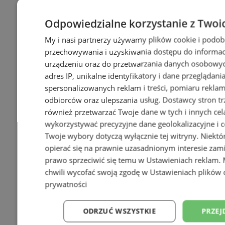
Odpowiedzialne korzystanie z Twoi
My i nasi partnerzy używamy plików cookie i podob
przechowywania i uzyskiwania dostępu do informac
urządzeniu oraz do przetwarzania danych osobowych
adres IP, unikalne identyfikatory i dane przeglądani
spersonalizowanych reklam i treści, pomiaru reklam i
odbiorców oraz ulepszania usług.
Dostawcy stron tr
również przetwarzać Twoje dane w tych i innych cel
wykorzystywać precyzyjne dane geolokalizacyjne i c
Twoje wybory dotyczą wyłącznie tej witryny. Niekt
opierać się na prawnie uzasadnionym interesie zami
prawo sprzeciwić się temu w
Ustawieniach reklam
.
chwili wycofać swoją zgodę w
Ustawieniach plików 
prywatności
ODRZUĆ WSZYSTKIE
PRZEJ