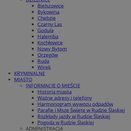
Bielszowice
Bykowina
Chebzie
Czarny Las
Godula
Halemba
Kochłowice
Nowy Bytom
Orzegów
Ruda
Wirek
KRYMINALNE
MIASTO
INFORMACJE O MIEŚCIE
Historia miasta
Ważne adresy i telefony
Harmonogram wywozu odpadów
Parafie i Msze Święte w Rudzie Śląskiej
Rozkłady jazdy w Rudzie Śląskiej
Pogoda w Rudzie Śląskiej
ADMINISTRACJA