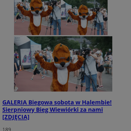
GALERIA
Biegowa sobota w Halembie!
Sierpniowy Bieg Wiewiórki za nami
[ZDJĘCIA]
189