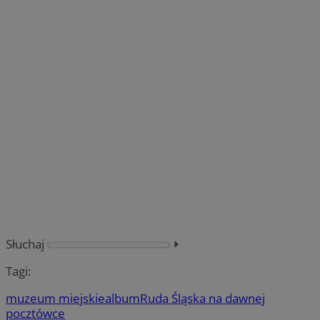
Słuchaj
⏵︎
Tagi:
muzeum miejskie
album
Ruda Śląska na dawnej
pocztówce