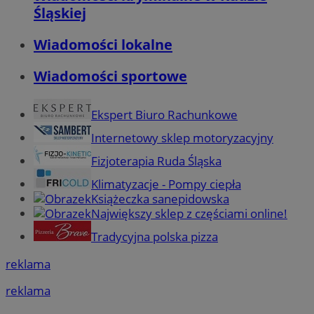
Śląskiej
Wiadomości lokalne
Wiadomości sportowe
Ekspert Biuro Rachunkowe
Internetowy sklep motoryzacyjny
Fizjoterapia Ruda Śląska
Klimatyzacje - Pompy ciepła
Książeczka sanepidowska
Największy sklep z częściami online!
Tradycyjna polska pizza
reklama
reklama