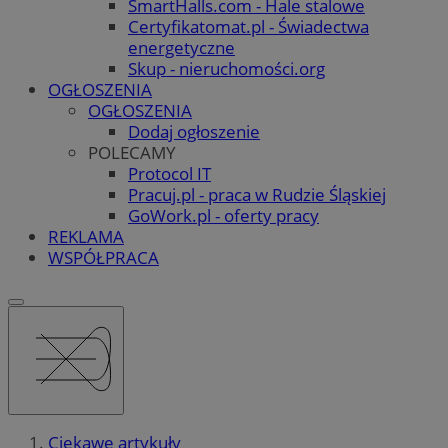
SmartHalls.com - Hale stalowe
Certyfikatomat.pl - Świadectwa
energetyczne
Skup - nieruchomości.org
OGŁOSZENIA
OGŁOSZENIA
Dodaj ogłoszenie
POLECAMY
Protocol IT
Pracuj.pl - praca w Rudzie Śląskiej
GoWork.pl - oferty pracy
REKLAMA
WSPÓŁPRACA
Ciekawe artykuły