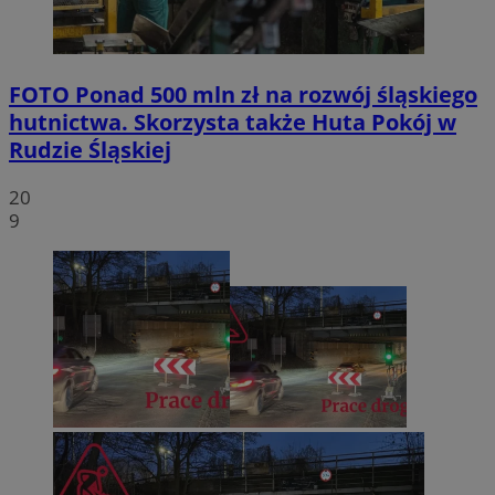
FOTO
Ponad 500 mln zł na rozwój śląskiego
hutnictwa. Skorzysta także Huta Pokój w
Rudzie Śląskiej
20
9