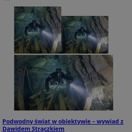
Podwodny świat w obiektywie – wywiad z
Dawidem Strączkiem