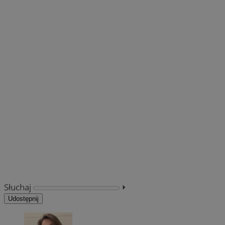
Słuchaj
⏵︎
Udostępnij