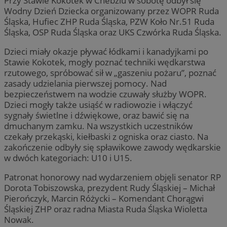
Przy Stawie Kokotek w Chebziu w sobotę odbył się
Wodny Dzień Dziecka organizowany przez WOPR Ruda
Śląska, Hufiec ZHP Ruda Śląska, PZW Koło Nr.51 Ruda
Śląska, OSP Ruda Śląska oraz UKS Czwórka Ruda Śląska.
Dzieci miały okazje pływać łódkami i kanadyjkami po
Stawie Kokotek, mogły poznać techniki wędkarstwa
rzutowego, spróbować sił w „gaszeniu pożaru”, poznać
zasady udzielania pierwszej pomocy. Nad
bezpieczeństwem na wodzie czuwały służby WOPR.
Dzieci mogły także usiąść w radiowozie i włączyć
sygnały świetlne i dźwiękowe, oraz bawić się na
dmuchanym zamku. Na wszystkich uczestników
czekały przekąski, kiełbaski z ogniska oraz ciasto. Na
zakończenie odbyły się spławikowe zawody wędkarskie
w dwóch kategoriach: U10 i U15.
Patronat honorowy nad wydarzeniem objęli senator RP
Dorota Tobiszowska, prezydent Rudy Śląskiej – Michał
Pierończyk, Marcin Różycki – Komendant Chorągwi
Śląskiej ZHP oraz radna Miasta Ruda Śląska Wioletta
Nowak.