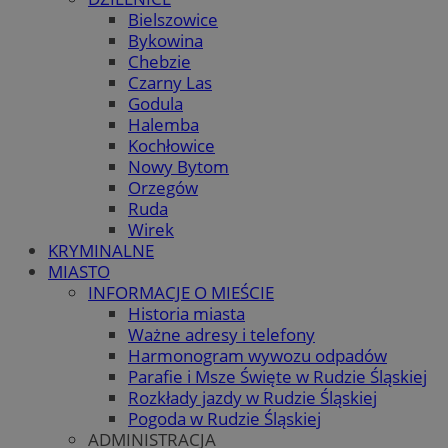
Bielszowice
Bykowina
Chebzie
Czarny Las
Godula
Halemba
Kochłowice
Nowy Bytom
Orzegów
Ruda
Wirek
KRYMINALNE
MIASTO
INFORMACJE O MIEŚCIE
Historia miasta
Ważne adresy i telefony
Harmonogram wywozu odpadów
Parafie i Msze Święte w Rudzie Śląskiej
Rozkłady jazdy w Rudzie Śląskiej
Pogoda w Rudzie Śląskiej
ADMINISTRACJA