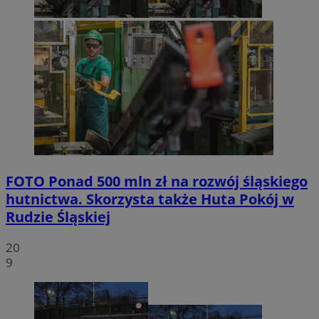
FOTO
Ponad 500 mln zł na rozwój śląskiego
hutnictwa. Skorzysta także Huta Pokój w
Rudzie Śląskiej
20
9