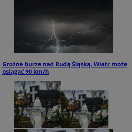
Groźne burze nad Rudą Śląską. Wiatr może
osiągać 90 km/h