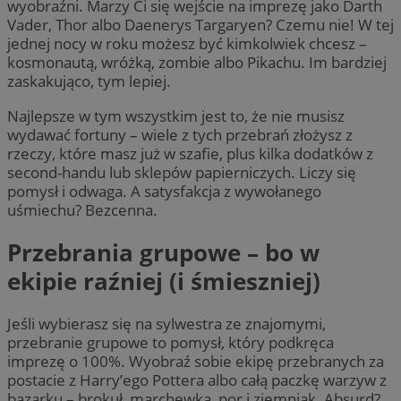
wyobraźni. Marzy Ci się wejście na imprezę jako Darth
Vader, Thor albo Daenerys Targaryen? Czemu nie! W tej
jednej nocy w roku możesz być kimkolwiek chcesz –
kosmonautą, wróżką, zombie albo Pikachu. Im bardziej
zaskakująco, tym lepiej.
Najlepsze w tym wszystkim jest to, że nie musisz
wydawać fortuny – wiele z tych przebrań złożysz z
rzeczy, które masz już w szafie, plus kilka dodatków z
second-handu lub sklepów papierniczych. Liczy się
pomysł i odwaga. A satysfakcja z wywołanego
uśmiechu? Bezcenna.
Przebrania grupowe – bo w
ekipie raźniej (i śmieszniej)
Jeśli wybierasz się na sylwestra ze znajomymi,
przebranie grupowe to pomysł, który podkręca
imprezę o 100%. Wyobraź sobie ekipę przebranych za
postacie z Harry’ego Pottera albo całą paczkę warzyw z
bazarku – brokuł, marchewka, por i ziemniak. Absurd?