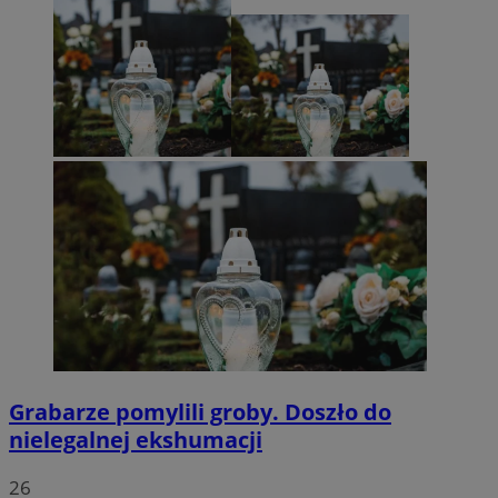
Grabarze pomylili groby. Doszło do
nielegalnej ekshumacji
26