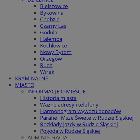
Bielszowice
Bykowina
Chebzie
Czarny Las
Godula
Halemba
Kochłowice
Nowy Bytom
Orzegów
Ruda
Wirek
KRYMINALNE
MIASTO
INFORMACJE O MIEŚCIE
Historia miasta
Ważne adresy i telefony
Harmonogram wywozu odpadów
Parafie i Msze Święte w Rudzie Śląskiej
Rozkłady jazdy w Rudzie Śląskiej
Pogoda w Rudzie Śląskiej
ADMINISTRACJA