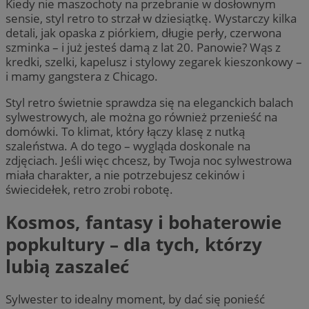
Kiedy nie maszochoty na przebranie w dosłownym
sensie, styl retro to strzał w dziesiątkę. Wystarczy kilka
detali, jak opaska z piórkiem, długie perły, czerwona
szminka – i już jesteś damą z lat 20. Panowie? Wąs z
kredki, szelki, kapelusz i stylowy zegarek kieszonkowy –
i mamy gangstera z Chicago.
Styl retro świetnie sprawdza się na eleganckich balach
sylwestrowych, ale można go również przenieść na
domówki. To klimat, który łączy klasę z nutką
szaleństwa. A do tego – wygląda doskonale na
zdjęciach. Jeśli więc chcesz, by Twoja noc sylwestrowa
miała charakter, a nie potrzebujesz cekinów i
świecidełek, retro zrobi robotę.
Kosmos, fantasy i bohaterowie
popkultury – dla tych, którzy
lubią zaszaleć
Sylwester to idealny moment, by dać się ponieść