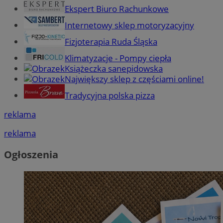
Ekspert Biuro Rachunkowe
Internetowy sklep motoryzacyjny
Fizjoterapia Ruda Śląska
Klimatyzacje - Pompy ciepła
Książeczka sanepidowska
Największy sklep z częściami online!
Tradycyjna polska pizza
reklama
reklama
Ogłoszenia