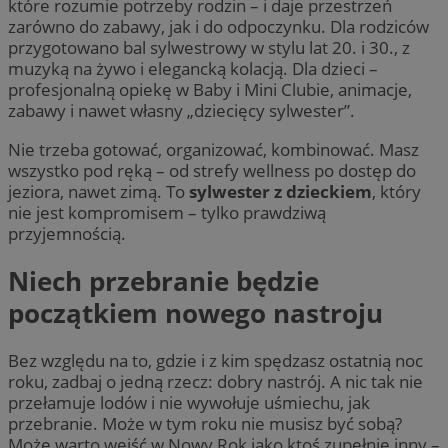
które rozumie potrzeby rodzin – i daje przestrzeń
zarówno do zabawy, jak i do odpoczynku. Dla rodziców
przygotowano bal sylwestrowy w stylu lat 20. i 30., z
muzyką na żywo i elegancką kolacją. Dla dzieci –
profesjonalną opiekę w Baby i Mini Clubie, animacje,
zabawy i nawet własny „dziecięcy sylwester”.
Nie trzeba gotować, organizować, kombinować. Masz
wszystko pod ręką – od strefy wellness po dostęp do
jeziora, nawet zimą. To
sylwester z dzieckiem
, który
nie jest kompromisem – tylko prawdziwą
przyjemnością.
Niech przebranie będzie
początkiem nowego nastroju
Bez względu na to, gdzie i z kim spędzasz ostatnią noc
roku, zadbaj o jedną rzecz: dobry nastrój. A nic tak nie
przełamuje lodów i nie wywołuje uśmiechu, jak
przebranie. Może w tym roku nie musisz być sobą?
Może warto wejść w Nowy Rok jako ktoś zupełnie inny –