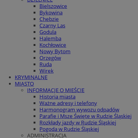
Bielszowice
Bykowina
Chebzie
Czarny Las
Godula
Halemba
Kochłowice
Nowy Bytom
Orzegów
Ruda
Wirek
KRYMINALNE
MIASTO
INFORMACJE O MIEŚCIE
Historia miasta
Ważne adresy i telefony
Harmonogram wywozu odpadów
Parafie i Msze Święte w Rudzie Śląskiej
Rozkłady jazdy w Rudzie Śląskiej
Pogoda w Rudzie Śląskiej
ADMINISTRACJA