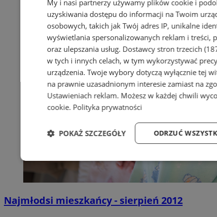
My i nasi partnerzy używamy plików cookie i pod
uzyskiwania dostępu do informacji na Twoim urzą
osobowych, takich jak Twój adres IP, unikalne iden
wyświetlania spersonalizowanych reklam i treści, p
oraz ulepszania usług.
Dostawcy stron trzecich (18
w tych i innych celach, w tym wykorzystywać precy
urządzenia. Twoje wybory dotyczą wyłącznie tej wi
na prawnie uzasadnionym interesie zamiast na zgo
Ustawieniach reklam
. Możesz w każdej chwili wyc
cookie
.
Polityka prywatności
POKAŻ SZCZEGÓŁY
ODRZUĆ WSZYSTK
Niezbędne
Wydajność
Targetowani
Najmłodsi mieszkańcy - sierpień 2012