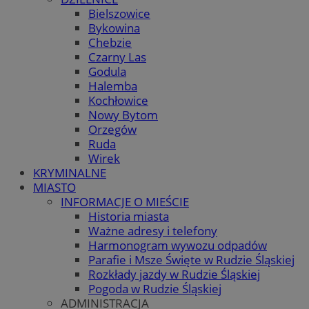
Bielszowice
Bykowina
Chebzie
Czarny Las
Godula
Halemba
Kochłowice
Nowy Bytom
Orzegów
Ruda
Wirek
KRYMINALNE
MIASTO
INFORMACJE O MIEŚCIE
Historia miasta
Ważne adresy i telefony
Harmonogram wywozu odpadów
Parafie i Msze Święte w Rudzie Śląskiej
Rozkłady jazdy w Rudzie Śląskiej
Pogoda w Rudzie Śląskiej
ADMINISTRACJA