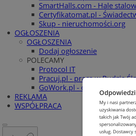
SmartHalls.com - Hale stalo
Certyfikatomat.pl - Świadec
Skup - nieruchomości.org
OGŁOSZENIA
OGŁOSZENIA
Dodaj ogłoszenie
POLECAMY
Protocol IT
Pracuj.pl - praca w Rudzie Ślą
GoWork.pl - oferty pracy
Odpowiedzia
REKLAMA
My i nasi partne
WSPÓŁPRACA
uzyskiwania dost
takich jak Twój a
spersonalizowanyc
usług.
Dostawcy s