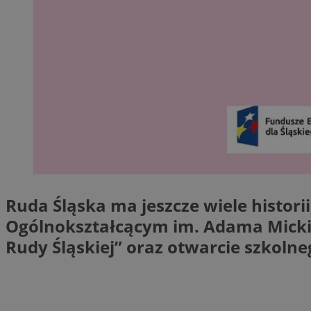
Provider
Nazwa
Domena
Nazwa
Nazwa
ttwid
.tiktok.c
_clsk
_fbp
FCCDCF
MR
Ruda Śląska ma jeszcze wiele histori
_ga
MUID
Ogólnokształcącym im. Adama Mickiew
Rudy Śląskiej” oraz otwarcie szkolne
SM
_ga_ES69V3SCKQ