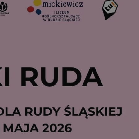
tyfikator sesji.
tyfikator sesji.
tyfikator sesji.
 celów
a, zapewniając, że
i, a ich dane są
przez witrynę
sług.
iania ludzi i botów.
ernetowej, ponieważ
aportów na temat
towej.
iania ludzi i botów.
ernetowej, ponieważ
aportów na temat
towej.
o przechowywania
watności dla ich
dane dotyczące
olityki i
ając, że ich
e w przyszłych
zez usługę Cookie-