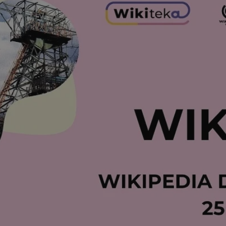
rudaslaska.com.pl
1 rok
Ten plik cookie przechowuje iden
rudaslaska.com.pl
1 rok
Ten plik cookie przechowuje iden
rudaslaska.com.pl
1 rok
Ten plik cookie przechowuje iden
.tiktok.com
1 tydzień 3 dni
Ten plik cookie jest używany do
uwierzytelniania i bezpieczeństw
użytkownicy pozostają zalogowan
zabezpieczone, jak poruszać się 
internetową lub interakcji z jej u
30 minut
Ten plik cookie służy do rozróżn
Cloudflare Inc.
Jest to korzystne dla strony int
.x.com
umożliwia tworzenie ważnych r
korzystania z jej witryny interne
29 minut 59
Ten plik cookie służy do rozróżn
Cloudflare Inc.
sekund
Jest to korzystne dla strony int
.twitter.com
umożliwia tworzenie ważnych r
korzystania z jej witryny interne
Polityce prywatności Google
METADATA
5 miesięcy 4
Ten plik cookie jest używany d
YouTube
tygodnie
zgody użytkownika i wyboru pry
.youtube.com
interakcji z witryną. Rejestruje 
zgody odwiedzającego na różne p
ustawienia prywatności, zapewni
preferencje zostaną uhonorowan
sesjach.
nt
4 tygodnie 2 dni
Ten plik cookie jest używany pr
CookieScript