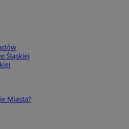
adów
e Śląskiej
kiej
ie Miasta?