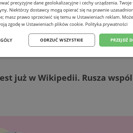
wać precyzyjne dane geolokalizacyjne i cechy urządzenia. Twoje
tryny. Niektórzy dostawcy mogą opierać się na prawnie uzasadnio
ie; masz prawo sprzeciwić się temu w
Ustawieniach reklam
. Może
woją zgodę w
Ustawieniach plików cookie
.
Polityka prywatności
EGÓŁY
ODRZUĆ WSZYSTKIE
PRZEJDŹ 
już w Wikipedii. Rusza wspólne pisanie ha
Wydajność
Targetowanie
Funkcjonalność
Ni
jest już w Wikipedii. Rusza wspó
ezbędne
Wydajność
Targetowanie
Funkcjonalność
Niesklasyfikow
ie umożliwiają korzystanie z podstawowych funkcji strony internetowej, takich jak log
Bez niezbędnych plików cookie nie można prawidłowo korzystać ze strony internetowe
Provider
/
Okres
Opis
Domena
przechowywania