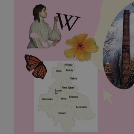
SessID
QeSessID
MvSessID
msToken
__cf_bm
__cf_bm
VISITOR_PRIVACY_
CookieScriptConse