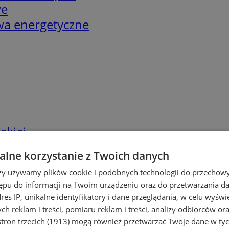
we
twa energetyczne
skiej
lne korzystanie z Twoich danych
rzy używamy plików cookie i podobnych technologii do przechow
ępu do informacji na Twoim urządzeniu oraz do przetwarzania 
dres IP, unikalne identyfikatory i dane przeglądania, w celu wyświ
h reklam i treści, pomiaru reklam i treści, analizy odbiorców or
tron trzecich (1913)
mogą również przetwarzać Twoje dane w tych