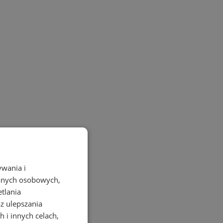
ywania i
danych osobowych,
etlania
az ulepszania
 i innych celach,