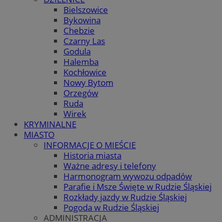
Bielszowice
Bykowina
Chebzie
Czarny Las
Godula
Halemba
Kochłowice
Nowy Bytom
Orzegów
Ruda
Wirek
KRYMINALNE
MIASTO
INFORMACJE O MIEŚCIE
Historia miasta
Ważne adresy i telefony
Harmonogram wywozu odpadów
Parafie i Msze Święte w Rudzie Śląskiej
Rozkłady jazdy w Rudzie Śląskiej
Pogoda w Rudzie Śląskiej
ADMINISTRACJA