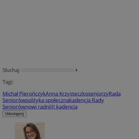
Słuchaj
⏵︎
Tagi:
Michał Pierończyk
Anna Krzysteczko
seniorzy
Rada
Seniorów
polityka społeczna
kadencja Rady
Seniorów
nowi radni
III kadencja
Udostępnij