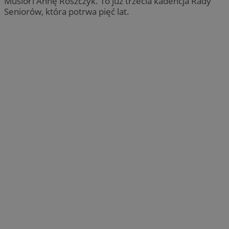
Musioł i Annę Roszczyk. To już trzecia kadencja Rady
Seniorów, która potrwa pięć lat.