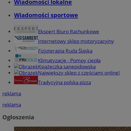
Wiadomości lokalne
Wiadomości sportowe
Ekspert Biuro Rachunkowe
Internetowy sklep motoryzacyjny
Fizjoterapia Ruda Śląska
Klimatyzacje - Pompy ciepła
Książeczka sanepidowska
Największy sklep z częściami online!
Tradycyjna polska pizza
reklama
reklama
Ogłoszenia