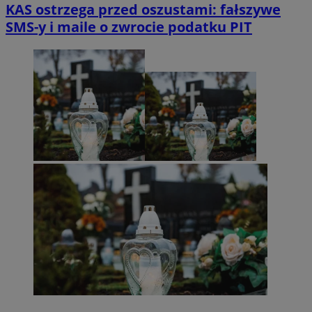
KAS ostrzega przed oszustami: fałszywe
SMS-y i maile o zwrocie podatku PIT