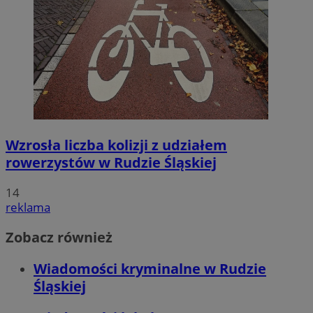
Wzrosła liczba kolizji z udziałem
rowerzystów w Rudzie Śląskiej
14
reklama
Zobacz również
Wiadomości kryminalne w Rudzie
Śląskiej