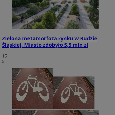
Zielona metamorfoza rynku w Rudzie
Śląskiej. Miasto zdobyło 5,5 mln zł
15
5