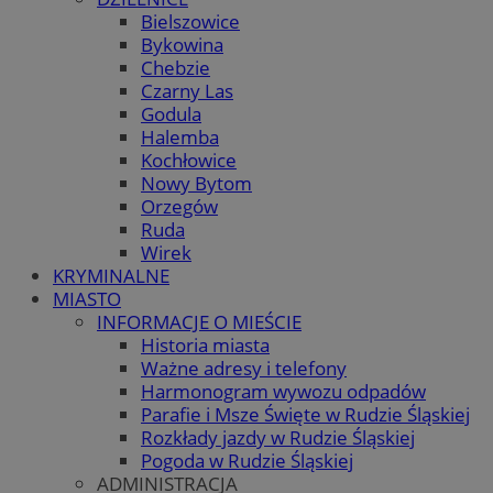
Bielszowice
Bykowina
Chebzie
Czarny Las
Godula
Halemba
Kochłowice
Nowy Bytom
Orzegów
Ruda
Wirek
KRYMINALNE
MIASTO
INFORMACJE O MIEŚCIE
Historia miasta
Ważne adresy i telefony
Harmonogram wywozu odpadów
Parafie i Msze Święte w Rudzie Śląskiej
Rozkłady jazdy w Rudzie Śląskiej
Pogoda w Rudzie Śląskiej
ADMINISTRACJA