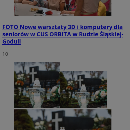
FOTO
Nowe warsztaty 3D i komputery dla
seniorów w CUS ORBITA w Rudzie Śląskiej-
Goduli
10