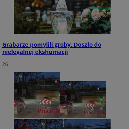
Grabarze pomylili groby. Doszło do
nielegalnej ekshumacji
26