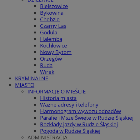
Bielszowice
Bykowina
Chebzie
Czarny Las
Godula
Halemba
Kochłowice
Nowy Bytom
Orzegów
Ruda
Wirek
KRYMINALNE
MIASTO
INFORMACJE O MIEŚCIE
Historia miasta
Ważne adresy i telefony
Harmonogram wywozu odpadów
Parafie i Msze Święte w Rudzie Śląskiej
Rozkłady jazdy w Rudzie Śląskiej
Pogoda w Rudzie Śląskiej
ADMINISTRACJA