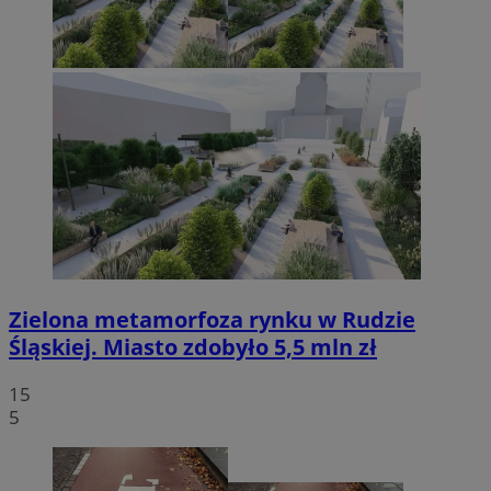
Zielona metamorfoza rynku w Rudzie
Śląskiej. Miasto zdobyło 5,5 mln zł
15
5