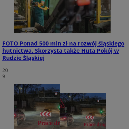
FOTO
Ponad 500 mln zł na rozwój śląskiego
hutnictwa. Skorzysta także Huta Pokój w
Rudzie Śląskiej
20
9