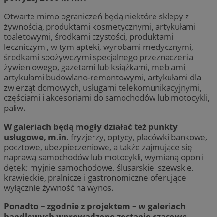
Otwarte mimo ograniczeń będą niektóre sklepy z
żywnością, produktami kosmetycznymi, artykułami
toaletowymi, środkami czystości, produktami
leczniczymi, w tym apteki, wyrobami medycznymi,
środkami spożywczymi specjalnego przeznaczenia
żywieniowego, gazetami lub książkami, meblami,
artykułami budowlano-remontowymi, artykułami dla
zwierząt domowych, usługami telekomunikacyjnymi,
częściami i akcesoriami do samochodów lub motocykli,
paliw.
W galeriach będą mogły działać też punkty
usługowe, m.in.
fryzjerzy, optycy, placówki bankowe,
pocztowe, ubezpieczeniowe, a także zajmujące się
naprawą samochodów lub motocykli, wymianą opon i
dętek; myjnie samochodowe, ślusarskie, szewskie,
krawieckie, pralnicze i gastronomiczne oferujące
wyłącznie żywność na wynos.
Ponadto – zgodnie z projektem – w galeriach
handlowych wprowadzone zostanie czasowe