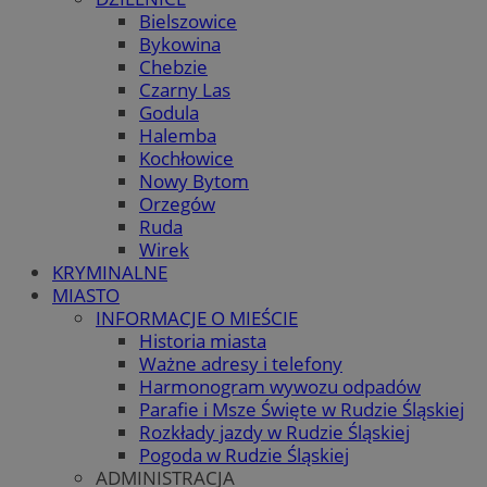
Bielszowice
Bykowina
Chebzie
Czarny Las
Godula
Halemba
Kochłowice
Nowy Bytom
Orzegów
Ruda
Wirek
KRYMINALNE
MIASTO
INFORMACJE O MIEŚCIE
Historia miasta
Ważne adresy i telefony
Harmonogram wywozu odpadów
Parafie i Msze Święte w Rudzie Śląskiej
Rozkłady jazdy w Rudzie Śląskiej
Pogoda w Rudzie Śląskiej
ADMINISTRACJA