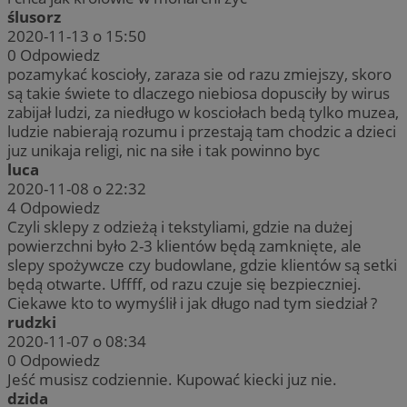
ślusorz
2020-11-13 o 15:50
0
Odpowiedz
pozamykać koscioły, zaraza sie od razu zmiejszy, skoro
są takie świete to dlaczego niebiosa dopusciły by wirus
zabijał ludzi, za niedługo w kosciołach bedą tylko muzea,
ludzie nabierają rozumu i przestają tam chodzic a dzieci
juz unikaja religi, nic na siłe i tak powinno byc
luca
2020-11-08 o 22:32
4
Odpowiedz
Czyli sklepy z odzieżą i tekstyliami, gdzie na dużej
powierzchni było 2-3 klientów będą zamknięte, ale
slepy spożywcze czy budowlane, gdzie klientów są setki
będą otwarte. Uffff, od razu czuje się bezpieczniej.
Ciekawe kto to wymyślił i jak długo nad tym siedział ?
rudzki
2020-11-07 o 08:34
0
Odpowiedz
Jeść musisz codziennie. Kupować kiecki juz nie.
dzida