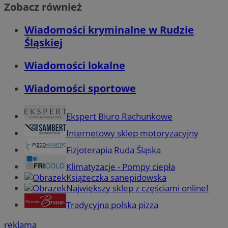
Zobacz również
Wiadomości kryminalne w Rudzie
Śląskiej
Wiadomości lokalne
Wiadomości sportowe
Ekspert Biuro Rachunkowe
Internetowy sklep motoryzacyjny
Fizjoterapia Ruda Śląska
Klimatyzacje - Pompy ciepła
Książeczka sanepidowska
Największy sklep z częściami online!
Tradycyjna polska pizza
reklama