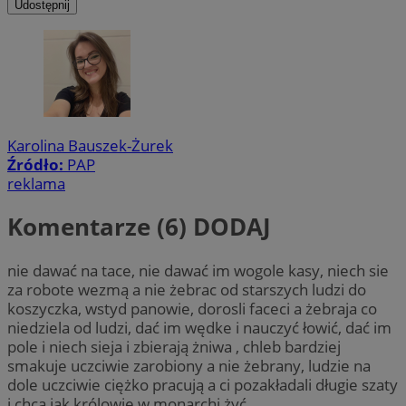
Udostępnij
Karolina Bauszek-Żurek
Źródło:
PAP
reklama
Komentarze (6)
DODAJ
nie dawać na tace, nie dawać im wogole kasy, niech sie
za robote wezmą a nie żebrac od starszych ludzi do
koszyczka, wstyd panowie, dorosli faceci a żebraja co
niedziela od ludzi, dać im wędke i nauczyć łowić, dać im
pole i niech sieja i zbierają żniwa , chleb bardziej
smakuje uczciwie zarobiony a nie żebrany, ludzie na
dole uczciwie ciężko pracują a ci pozakładali długie szaty
i chca jak królowie w monarchi żyć