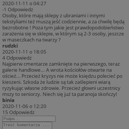
2020-11-11 o 04:27
-1
Odpowiedz
Osoby, które mają sklepy z ubraniami i innymi
tekstyliami też muszą jeść codziennie, a za chwilę będą
bezrobotne ! Poza tym jakie jest prawdopodobieństwo
zarażenia się w sklepie, w którym są 2-3 osoby, jeszcze
w maseczkach na twarzy ?
rudzki
2020-11-11 o 18:05
4
Odpowiedz
Najpierw cmentarze zamknięte na pierwszego, teraz
galerie handlowe... A wrota kościołów otwarte na
oścież... Przecież kryzys nie może księdzu polecieć po
kieszeni. Szkoda że ludzie są tak zaślepieni wiarą
ryzykując własne zdrowie. Przecież głowni uczestnicy
mszy to seniorzy. Niech się już ta paranoja skończy!
binia
2020-11-06 o 12:20
15
Odpowiedz