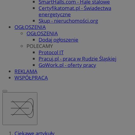
SmartHalls.com - Hale stalowe
Certyfikatomat.pl - Świadectwa
energetyczne
Skup - nieruchomości.org
OGŁOSZENIA
OGŁOSZENIA
Dodaj ogłoszenie
POLECAMY
Protocol IT
Pracuj.pl - praca w Rudzie Śląskiej
GoWork.pl - oferty pracy
REKLAMA
WSPÓŁPRACA
Ciekawe artykuły