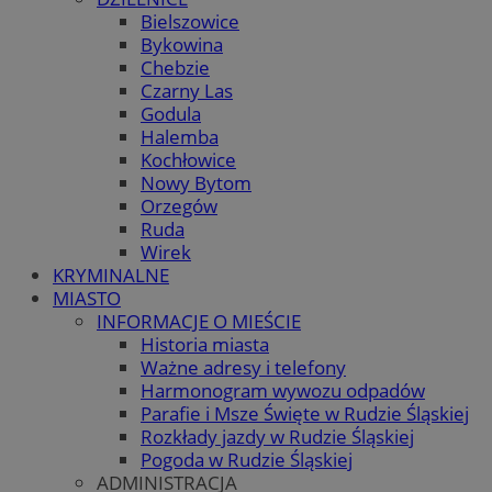
Bielszowice
Bykowina
Chebzie
Czarny Las
Godula
Halemba
Kochłowice
Nowy Bytom
Orzegów
Ruda
Wirek
KRYMINALNE
MIASTO
INFORMACJE O MIEŚCIE
Historia miasta
Ważne adresy i telefony
Harmonogram wywozu odpadów
Parafie i Msze Święte w Rudzie Śląskiej
Rozkłady jazdy w Rudzie Śląskiej
Pogoda w Rudzie Śląskiej
ADMINISTRACJA