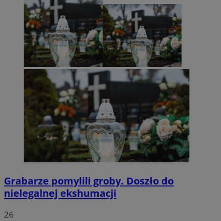
Grabarze pomylili groby. Doszło do
nielegalnej ekshumacji
26