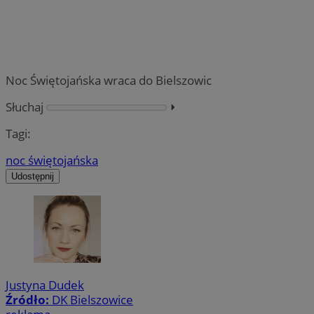
Noc Świętojańska wraca do Bielszowic
Słuchaj
⏵︎
Tagi:
noc świętojańska
Udostępnij
Justyna Dudek
Źródło:
DK Bielszowice