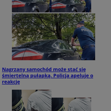
Nagrzany samochód może stać się
śmiertelną pułapką. Policja apeluje o
reakcję