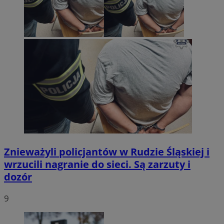
Znieważyli policjantów w Rudzie Śląskiej i
wrzucili nagranie do sieci. Są zarzuty i
dozór
9