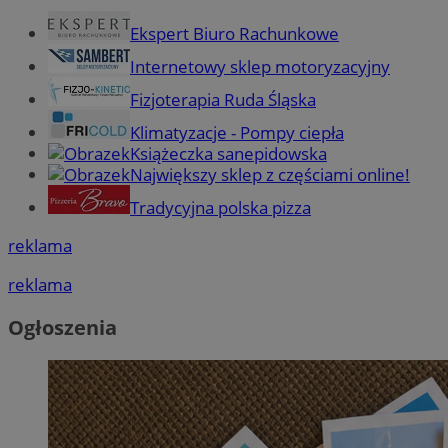
Ekspert Biuro Rachunkowe
Internetowy sklep motoryzacyjny
Fizjoterapia Ruda Śląska
Klimatyzacje - Pompy ciepła
Książeczka sanepidowska
Największy sklep z częściami online!
Tradycyjna polska pizza
reklama
reklama
Ogłoszenia