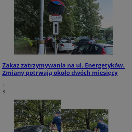
Zakaz zatrzymywania na ul. Energetyków.
Zmiany potrwają około dwóch miesięcy
1
3