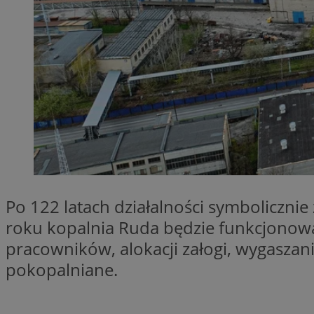
Provider
Nazwa
Domena
Nazwa
Nazwa
ttwid
.tiktok.c
_clsk
_fbp
FCCDCF
MR
Po 122 latach działalności symboliczn
_ga
MUID
roku kopalnia Ruda będzie funkcjonować
pracowników, alokacji załogi, wygaszani
pokopalniane.
SM
_ga_ES69V3SCKQ