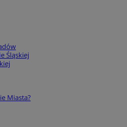
adów
e Śląskiej
kiej
ie Miasta?