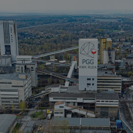
rudaslaska.com.pl
1 rok
Ten plik cookie przechowuje iden
rudaslaska.com.pl
1 rok
Ten plik cookie przechowuje iden
rudaslaska.com.pl
1 rok
Ten plik cookie przechowuje iden
.tiktok.com
1 tydzień 3 dni
Ten plik cookie jest używany do
uwierzytelniania i bezpieczeństw
użytkownicy pozostają zalogowan
zabezpieczone, jak poruszać się 
internetową lub interakcji z jej u
30 minut
Ten plik cookie służy do rozróżn
Cloudflare Inc.
Jest to korzystne dla strony int
.x.com
umożliwia tworzenie ważnych r
korzystania z jej witryny interne
29 minut 59
Ten plik cookie służy do rozróżn
Cloudflare Inc.
sekund
Jest to korzystne dla strony int
.twitter.com
umożliwia tworzenie ważnych r
korzystania z jej witryny interne
Polityce prywatności Google
METADATA
5 miesięcy 4
Ten plik cookie jest używany d
YouTube
tygodnie
zgody użytkownika i wyboru pry
.youtube.com
interakcji z witryną. Rejestruje 
zgody odwiedzającego na różne p
ustawienia prywatności, zapewni
preferencje zostaną uhonorowan
sesjach.
nt
4 tygodnie 2 dni
Ten plik cookie jest używany pr
CookieScript