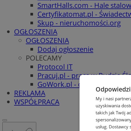
SmartHalls.com - Hale stalo
Certyfikatomat.pl - Świadec
Skup - nieruchomości.org
OGŁOSZENIA
OGŁOSZENIA
Dodaj ogłoszenie
POLECAMY
Protocol IT
Pracuj.pl - praca w Rudzie Ślą
GoWork.pl - oferty pracy
Odpowiedzia
REKLAMA
My i nasi partne
WSPÓŁPRACA
uzyskiwania dost
takich jak Twój a
spersonalizowanyc
usług.
Dostawcy s