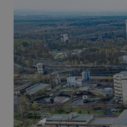
SessID
QeSessID
MvSessID
msToken
__cf_bm
__cf_bm
VISITOR_PRIVACY_
CookieScriptConse