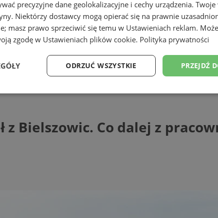
wać precyzyjne dane geolokalizacyjne i cechy urządzenia. Twoje
tryny. Niektórzy dostawcy mogą opierać się na prawnie uzasadnio
ie; masz prawo sprzeciwić się temu w
Ustawieniach reklam
. Może
woją zgodę w
Ustawieniach plików cookie
.
Polityka prywatności
EGÓŁY
ODRZUĆ WSZYSTKIE
PRZEJDŹ 
elszowic. Co dalej z pracownikami kopaln
Wydajność
Targetowanie
Funkcjonalność
Ni
 z Bielszowic. Co dalej z praco
ezbędne
Wydajność
Targetowanie
Funkcjonalność
Niesklasyfikow
ie umożliwiają korzystanie z podstawowych funkcji strony internetowej, takich jak log
Bez niezbędnych plików cookie nie można prawidłowo korzystać ze strony internetowe
Provider
/
Okres
Opis
Domena
przechowywania