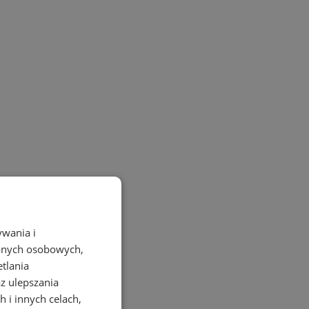
ywania i
danych osobowych,
etlania
az ulepszania
 i innych celach,