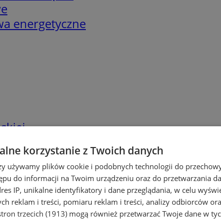
we
twa energetyczne
skiej
lne korzystanie z Twoich danych
rzy używamy plików cookie i podobnych technologii do przechow
ępu do informacji na Twoim urządzeniu oraz do przetwarzania 
dres IP, unikalne identyfikatory i dane przeglądania, w celu wyświ
h reklam i treści, pomiaru reklam i treści, analizy odbiorców or
tron trzecich (1913)
mogą również przetwarzać Twoje dane w tych