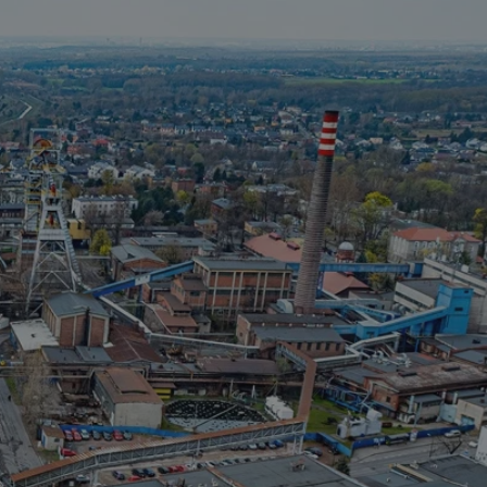
tyfikator sesji.
tyfikator sesji.
tyfikator sesji.
 celów
a, zapewniając, że
i, a ich dane są
przez witrynę
sług.
iania ludzi i botów.
ernetowej, ponieważ
aportów na temat
towej.
iania ludzi i botów.
ernetowej, ponieważ
aportów na temat
towej.
o przechowywania
watności dla ich
dane dotyczące
olityki i
ając, że ich
e w przyszłych
zez usługę Cookie-