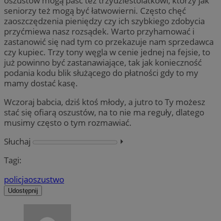
oszustów mogą paść też trzydziestolatkowi, którzy jak
seniorzy też mogą być łatwowierni. Często chęć
zaoszczędzenia pieniędzy czy ich szybkiego zdobycia
przyćmiewa nasz rozsądek. Warto przyhamować i
zastanowić się nad tym co przekazuje nam sprzedawca
czy kupiec. Trzy tony węgla w cenie jednej na fejsie, to
już powinno być zastanawiające, tak jak konieczność
podania kodu blik służącego do płatności gdy to my
mamy dostać kasę.
Wczoraj babcia, dziś ktoś młody, a jutro to Ty możesz
stać się ofiarą oszustów, na to nie ma reguły, dlatego
musimy często o tym rozmawiać.
Słuchaj
⏵︎
Tagi:
policja
oszustwo
Udostępnij