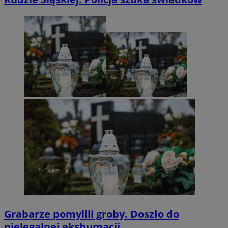
Grabarze pomylili groby. Doszło do
nielegalnej ekshumacji