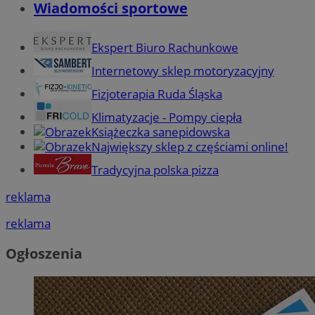
Wiadomości sportowe
Ekspert Biuro Rachunkowe
Internetowy sklep motoryzacyjny
Fizjoterapia Ruda Śląska
Klimatyzacje - Pompy ciepła
Książeczka sanepidowska
Największy sklep z częściami online!
Tradycyjna polska pizza
reklama
reklama
Ogłoszenia