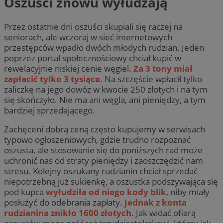
Oszuści znowu wyłudzają
Przez ostatnie dni oszuści skupiali się raczej na
seniorach, ale wczoraj w sieć internetowych
przestępców wpadło dwóch młodych rudzian. Jeden
poprzez portal społecznościowy chciał kupić w
rewelacyjnie niskiej cenie węgiel
. Za 3 tony miał
zapłacić tylko 3 tysiące
. Na szczęście wpłacił tylko
zaliczkę na jego dowóz w kwocie 250 złotych i na tym
się skończyło. Nie ma ani węgla, ani pieniędzy, a tym
bardziej sprzedającego.
Zachęceni dobrą ceną często kupujemy w serwisach
typowo ogłoszeniowych, gdzie trudno rozpoznać
oszusta, ale stosowanie się do poniższych rad może
uchronić nas od straty pieniędzy i zaoszczędzić nam
stresu. Kolejny oszukany rudzianin chciał sprzedać
niepotrzebną już sukienkę, a oszustka podszywająca się
pod kupca
wyłudziła od niego kody blik
, niby miały
posłużyć do odebrania zapłaty.
Jednak z konta
rudzianina znikło 1600 złotych
. Jak widać ofiarą