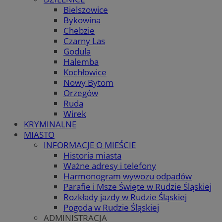
Bielszowice
Bykowina
Chebzie
Czarny Las
Godula
Halemba
Kochłowice
Nowy Bytom
Orzegów
Ruda
Wirek
KRYMINALNE
MIASTO
INFORMACJE O MIEŚCIE
Historia miasta
Ważne adresy i telefony
Harmonogram wywozu odpadów
Parafie i Msze Święte w Rudzie Śląskiej
Rozkłady jazdy w Rudzie Śląskiej
Pogoda w Rudzie Śląskiej
ADMINISTRACJA