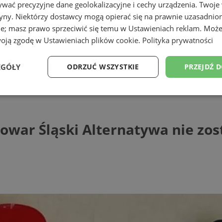
wać precyzyjne dane geolokalizacyjne i cechy urządzenia. Twoje
tryny. Niektórzy dostawcy mogą opierać się na prawnie uzasadnio
ie; masz prawo sprzeciwić się temu w
Ustawieniach reklam
. Może
woją zgodę w
Ustawieniach plików cookie
.
Polityka prywatności
EGÓŁY
ODRZUĆ WSZYSTKIE
PRZEJDŹ 
Śląski Alternatywa nie zostanie otwarty
Wydajność
Targetowanie
Funkcjonalność
Ni
owar Śląski Alternatywa nie zo
ezbędne
Wydajność
Targetowanie
Funkcjonalność
Niesklasyfikow
ie umożliwiają korzystanie z podstawowych funkcji strony internetowej, takich jak log
Bez niezbędnych plików cookie nie można prawidłowo korzystać ze strony internetowe
Provider
/
Okres
Opis
Domena
przechowywania