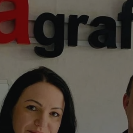
rudaslaska.com.pl
1 rok
Ten plik cookie przechowuje iden
rudaslaska.com.pl
1 rok
Ten plik cookie przechowuje iden
rudaslaska.com.pl
1 rok
Ten plik cookie przechowuje iden
.tiktok.com
1 tydzień 3 dni
Ten plik cookie jest używany do
uwierzytelniania i bezpieczeństw
użytkownicy pozostają zalogowan
zabezpieczone, jak poruszać się 
internetową lub interakcji z jej u
30 minut
Ten plik cookie służy do rozróżn
Cloudflare Inc.
Jest to korzystne dla strony int
.x.com
umożliwia tworzenie ważnych r
korzystania z jej witryny interne
29 minut 59
Ten plik cookie służy do rozróżn
Cloudflare Inc.
sekund
Jest to korzystne dla strony int
.twitter.com
umożliwia tworzenie ważnych r
korzystania z jej witryny interne
Polityce prywatności Google
METADATA
5 miesięcy 4
Ten plik cookie jest używany d
YouTube
tygodnie
zgody użytkownika i wyboru pry
.youtube.com
interakcji z witryną. Rejestruje 
zgody odwiedzającego na różne p
ustawienia prywatności, zapewni
preferencje zostaną uhonorowan
sesjach.
nt
4 tygodnie 2 dni
Ten plik cookie jest używany pr
CookieScript