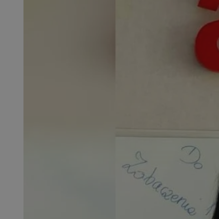
SessID
QeSessID
MvSessID
msToken
__cf_bm
__cf_bm
VISITOR_PRIVACY_
CookieScriptConse