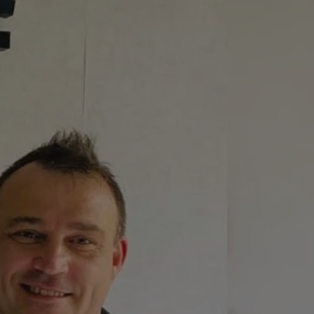
tyfikator sesji.
tyfikator sesji.
tyfikator sesji.
 celów
a, zapewniając, że
i, a ich dane są
przez witrynę
sług.
iania ludzi i botów.
ernetowej, ponieważ
aportów na temat
towej.
iania ludzi i botów.
ernetowej, ponieważ
aportów na temat
towej.
o przechowywania
watności dla ich
dane dotyczące
olityki i
ając, że ich
e w przyszłych
zez usługę Cookie-