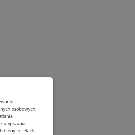
ywania i
danych osobowych,
etlania
az ulepszania
 i innych celach,