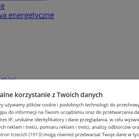
we
twa energetyczne
skiej
lne korzystanie z Twoich danych
rzy używamy plików cookie i podobnych technologii do przechow
ępu do informacji na Twoim urządzeniu oraz do przetwarzania 
dres IP, unikalne identyfikatory i dane przeglądania, w celu wyświ
h reklam i treści, pomiaru reklam i treści, analizy odbiorców or
tron trzecich (1913)
mogą również przetwarzać Twoje dane w tych