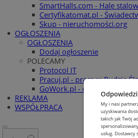
SmartHalls.com - Hale stalo
Certyfikatomat.pl - Świadec
Skup - nieruchomości.org
OGŁOSZENIA
OGŁOSZENIA
Dodaj ogłoszenie
POLECAMY
Protocol IT
Pracuj.pl - praca w Rudzie Ślą
GoWork.pl - oferty pracy
Odpowiedzia
REKLAMA
My i nasi partne
WSPÓŁPRACA
uzyskiwania dost
takich jak Twój a
spersonalizowanyc
usług.
Dostawcy s