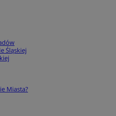
adów
e Śląskiej
kiej
ie Miasta?