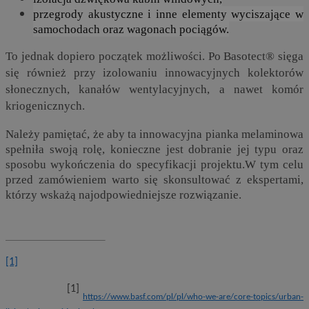
przegrody akustyczne i inne elementy wyciszające w
samochodach oraz wagonach pociągów.
To jednak dopiero początek możliwości. Po Basotect® sięga
się również przy izolowaniu innowacyjnych kolektorów
słonecznych, kanałów wentylacyjnych, a nawet komór
kriogenicznych.
Należy pamiętać, że aby ta innowacyjna pianka melaminowa
spełniła swoją rolę, konieczne jest dobranie jej typu oraz
sposobu wykończenia do specyfikacji projektu.W tym celu
przed zamówieniem warto się skonsultować z ekspertami,
którzy wskażą najodpowiedniejsze rozwiązanie.
[1]
[1]
https://www.basf.com/pl/pl/who-we-are/core-topics/urban-