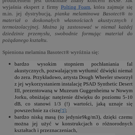
producentem jest doskonale znany koncern BASF. Jak
wyjaśnia ekspert z firmy
Polting Foam
, która zajmuje się
m.in. jej dystrybucją,
pianka melaminowa Basotect® to
materiał o doskonałych własnościach akustycznych i
termoizolacyjnej. Można ją zastosować w niemal każdej
dziedzinie przemysłu, swobodnie formując materiał do
pożądanego kształtu.
Spieniona melamina Basotect® wyróżnia się:
bardzo wysokim stopniem pochłaniania fal
akustycznych, pozwalającym wytłumić dźwięki niemal
do zera. Przykładowo, artysta Dough Wheeler stworzył
z jej wykorzystaniem instalację PSAD Synthetic Desert
III, prezentowaną w Muzeum Guggenheima w Nowym
Jorku, obniżając natężenie dźwięku do poziomu 5-10
dB, co stanowi 1/3 (!) wartości, jaką uznaje się
powszechnie za ciszę
;
[1]
bardzo niską masą (to jedynie9kg/m3), dzięki czemu
można jej użyć w konstrukcjach o różnorodnych
kształtach i przeznaczeniach,