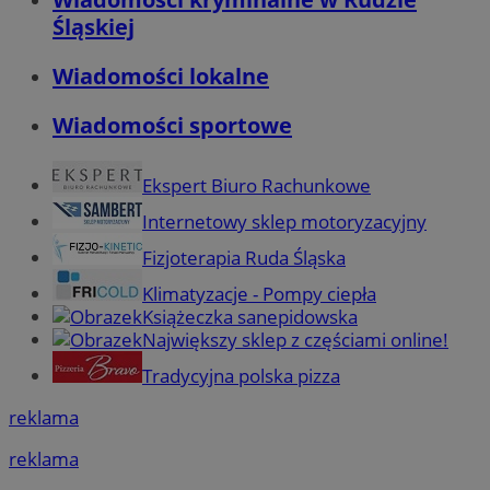
Śląskiej
Wiadomości lokalne
Wiadomości sportowe
Ekspert Biuro Rachunkowe
Internetowy sklep motoryzacyjny
Fizjoterapia Ruda Śląska
Klimatyzacje - Pompy ciepła
Książeczka sanepidowska
Największy sklep z częściami online!
Tradycyjna polska pizza
reklama
reklama