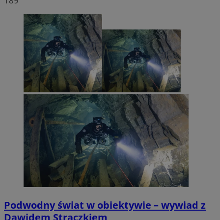
189
Podwodny świat w obiektywie – wywiad z
Dawidem Strączkiem