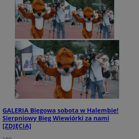
GALERIA
Biegowa sobota w Halembie!
Sierpniowy Bieg Wiewiórki za nami
[ZDJĘCIA]