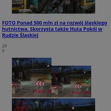
FOTO
Ponad 500 mln zł na rozwój śląskiego
hutnictwa. Skorzysta także Huta Pokój w
Rudzie Śląskiej
20
9