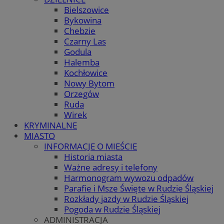
Bielszowice
Bykowina
Chebzie
Czarny Las
Godula
Halemba
Kochłowice
Nowy Bytom
Orzegów
Ruda
Wirek
KRYMINALNE
MIASTO
INFORMACJE O MIEŚCIE
Historia miasta
Ważne adresy i telefony
Harmonogram wywozu odpadów
Parafie i Msze Święte w Rudzie Śląskiej
Rozkłady jazdy w Rudzie Śląskiej
Pogoda w Rudzie Śląskiej
ADMINISTRACJA