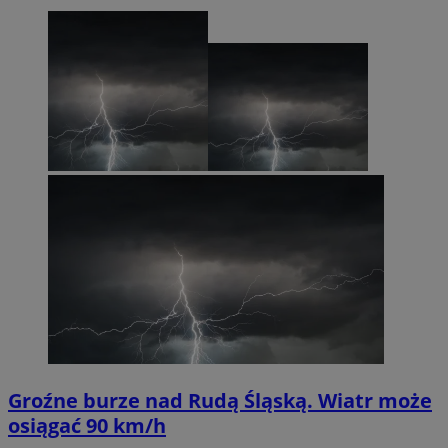
Groźne burze nad Rudą Śląską. Wiatr może
osiągać 90 km/h