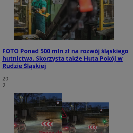
FOTO
Ponad 500 mln zł na rozwój śląskiego
hutnictwa. Skorzysta także Huta Pokój w
Rudzie Śląskiej
20
9