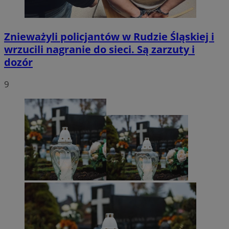
Znieważyli policjantów w Rudzie Śląskiej i
wrzucili nagranie do sieci. Są zarzuty i
dozór
9