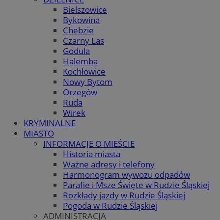
Bielszowice
Bykowina
Chebzie
Czarny Las
Godula
Halemba
Kochłowice
Nowy Bytom
Orzegów
Ruda
Wirek
KRYMINALNE
MIASTO
INFORMACJE O MIEŚCIE
Historia miasta
Ważne adresy i telefony
Harmonogram wywozu odpadów
Parafie i Msze Święte w Rudzie Śląskiej
Rozkłady jazdy w Rudzie Śląskiej
Pogoda w Rudzie Śląskiej
ADMINISTRACJA