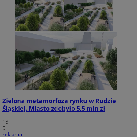
Zielona metamorfoza rynku w Rudzie
Śląskiej. Miasto zdobyło 5,5 mln zł
13
5
reklama