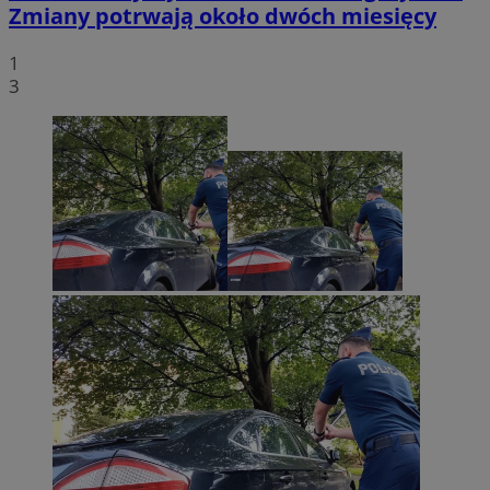
Zmiany potrwają około dwóch miesięcy
1
3