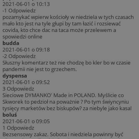
2021-06-01 o 10:13
-1
Odpowiedz
pozamykać wpierw kościoły w niedziela w tych czasach
mało kto jest na tyle głupi by tam łazić i rozsiewać
covida, kto chce dac na taca może przelewem a
spowiedzi online
budda
2021-06-01 o 09:18
-2
Odpowiedz
Słuszny komentarz też nie chodzę bo kler bo w czasie
pandemii nie jest to grzechem.
dyspensa
2021-06-01 o 09:52
3
Odpowiedz
Sieciowe DYMANKO' Made in POLAND. Myślicie co
Skworek to pedzioł na poważnie ? Po tym świyncyniu
tysięcy marketów bez biskupów? za niebyle jako kasa!
boluś
2021-06-01 o 09:05
1
Odpowiedz
Bezsensowy zakaz. Sobota i niedziela powinny być