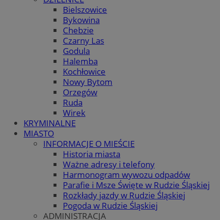
Bielszowice
Bykowina
Chebzie
Czarny Las
Godula
Halemba
Kochłowice
Nowy Bytom
Orzegów
Ruda
Wirek
KRYMINALNE
MIASTO
INFORMACJE O MIEŚCIE
Historia miasta
Ważne adresy i telefony
Harmonogram wywozu odpadów
Parafie i Msze Święte w Rudzie Śląskiej
Rozkłady jazdy w Rudzie Śląskiej
Pogoda w Rudzie Śląskiej
ADMINISTRACJA