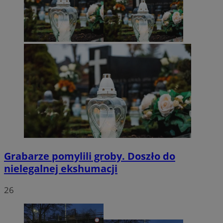
Grabarze pomylili groby. Doszło do
nielegalnej ekshumacji
26