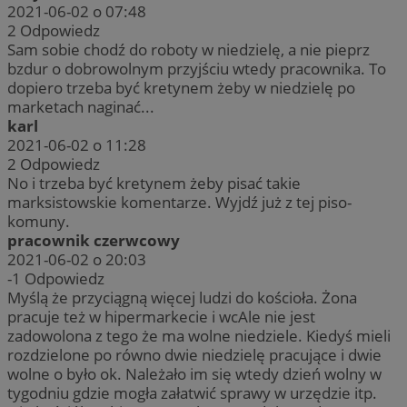
2021-06-02 o 07:48
2
Odpowiedz
Sam sobie chodź do roboty w niedzielę, a nie pieprz
bzdur o dobrowolnym przyjściu wtedy pracownika. To
dopiero trzeba być kretynem żeby w niedzielę po
marketach naginać...
karl
2021-06-02 o 11:28
2
Odpowiedz
No i trzeba być kretynem żeby pisać takie
marksistowskie komentarze. Wyjdź już z tej piso-
komuny.
pracownik czerwcowy
2021-06-02 o 20:03
-1
Odpowiedz
Myślą że przyciągną więcej ludzi do kościoła. Żona
pracuje też w hipermarkecie i wcAle nie jest
zadowolona z tego że ma wolne niedziele. Kiedyś mieli
rozdzielone po równo dwie niedzielę pracujące i dwie
wolne o było ok. Należało im się wtedy dzień wolny w
tygodniu gdzie mogła załatwić sprawy w urzędzie itp.