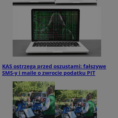
KAS ostrzega przed oszustami: fałszywe
SMS-y i maile o zwrocie podatku PIT