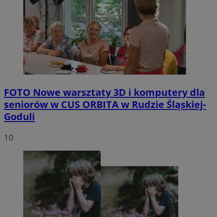
FOTO
Nowe warsztaty 3D i komputery dla
seniorów w CUS ORBITA w Rudzie Śląskiej-
Goduli
10