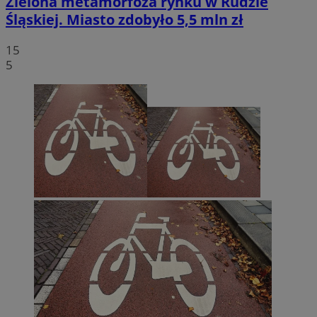
Zielona metamorfoza rynku w Rudzie
Śląskiej. Miasto zdobyło 5,5 mln zł
15
5