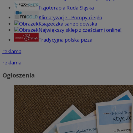
Fizjoterapia Ruda Śląska
Klimatyzacje - Pompy ciepła
Książeczka sanepidowska
Największy sklep z częściami online!
Tradycyjna polska pizza
reklama
reklama
Ogłoszenia