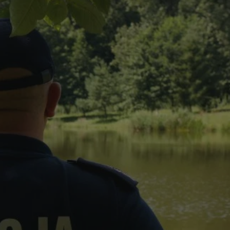
tyfikator sesji.
tyfikator sesji.
tyfikator sesji.
 celów
a, zapewniając, że
i, a ich dane są
przez witrynę
sług.
iania ludzi i botów.
ernetowej, ponieważ
aportów na temat
towej.
iania ludzi i botów.
ernetowej, ponieważ
aportów na temat
towej.
o przechowywania
watności dla ich
dane dotyczące
olityki i
ając, że ich
e w przyszłych
zez usługę Cookie-