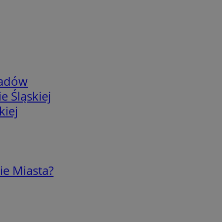
adów
e Śląskiej
kiej
ie Miasta?