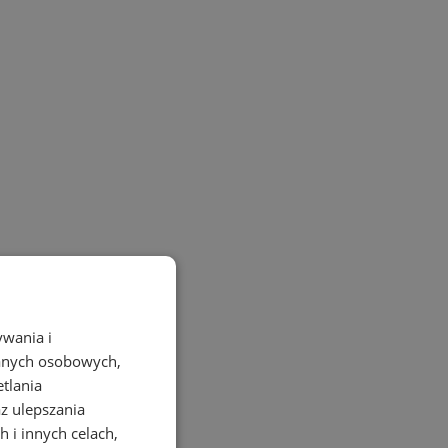
ywania i
danych osobowych,
etlania
az ulepszania
 i innych celach,