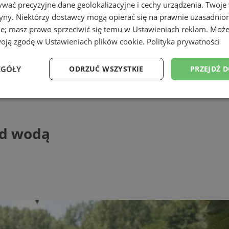
wać precyzyjne dane geolokalizacyjne i cechy urządzenia. Twoje
tryny. Niektórzy dostawcy mogą opierać się na prawnie uzasadnio
ie; masz prawo sprzeciwić się temu w
Ustawieniach reklam
. Może
woją zgodę w
Ustawieniach plików cookie
.
Polityka prywatności
EGÓŁY
ODRZUĆ WSZYSTKIE
PRZEJDŹ 
odą
Wydajność
Targetowanie
Funkcjonalność
Ni
ad wodą
ezbędne
Wydajność
Targetowanie
Funkcjonalność
Niesklasyfikow
ie umożliwiają korzystanie z podstawowych funkcji strony internetowej, takich jak log
Bez niezbędnych plików cookie nie można prawidłowo korzystać ze strony internetowe
Provider
/
Okres
Opis
Domena
przechowywania