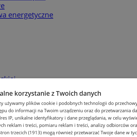
we
twa energetyczne
skiej
lne korzystanie z Twoich danych
rzy używamy plików cookie i podobnych technologii do przechow
ępu do informacji na Twoim urządzeniu oraz do przetwarzania 
dres IP, unikalne identyfikatory i dane przeglądania, w celu wyświ
h reklam i treści, pomiaru reklam i treści, analizy odbiorców or
tron trzecich (1913)
mogą również przetwarzać Twoje dane w tych