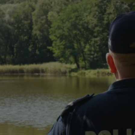
rudaslaska.com.pl
1 rok
Ten plik cookie przechowuje iden
rudaslaska.com.pl
1 rok
Ten plik cookie przechowuje iden
rudaslaska.com.pl
1 rok
Ten plik cookie przechowuje iden
.tiktok.com
1 tydzień 3 dni
Ten plik cookie jest używany do
uwierzytelniania i bezpieczeństw
użytkownicy pozostają zalogowan
zabezpieczone, jak poruszać się 
internetową lub interakcji z jej u
30 minut
Ten plik cookie służy do rozróżn
Cloudflare Inc.
Jest to korzystne dla strony int
.x.com
umożliwia tworzenie ważnych r
korzystania z jej witryny interne
29 minut 59
Ten plik cookie służy do rozróżn
Cloudflare Inc.
sekund
Jest to korzystne dla strony int
.twitter.com
umożliwia tworzenie ważnych r
korzystania z jej witryny interne
Polityce prywatności Google
METADATA
5 miesięcy 4
Ten plik cookie jest używany d
YouTube
tygodnie
zgody użytkownika i wyboru pry
.youtube.com
interakcji z witryną. Rejestruje 
zgody odwiedzającego na różne p
ustawienia prywatności, zapewni
preferencje zostaną uhonorowan
sesjach.
nt
4 tygodnie 2 dni
Ten plik cookie jest używany pr
CookieScript