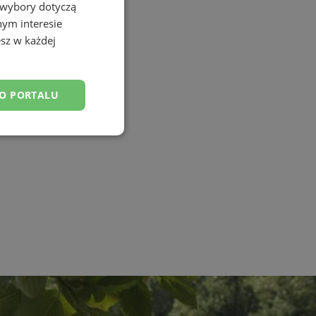
 wybory dotyczą
nym interesie
sz w każdej
DO PORTALU
esklasyfikowane
ane
owanie użytkownika i
j.