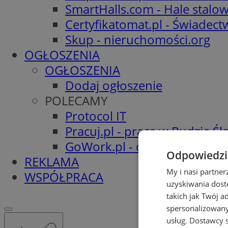
SmartHalls.com - Hale stalo
Certyfikatomat.pl - Świadec
Skup - nieruchomości.org
OGŁOSZENIA
OGŁOSZENIA
Dodaj ogłoszenie
POLECAMY
Protocol IT
Pracuj.pl - praca w Rudzie Ślą
GoWork.pl - oferty pracy
Odpowiedzia
REKLAMA
My i nasi partne
WSPÓŁPRACA
uzyskiwania dost
takich jak Twój a
spersonalizowanyc
usług.
Dostawcy s