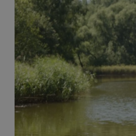
SessID
QeSessID
MvSessID
msToken
__cf_bm
__cf_bm
VISITOR_PRIVACY_
CookieScriptConse