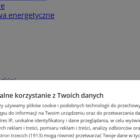
we
twa energetyczne
skiej
lne korzystanie z Twoich danych
rzy używamy plików cookie i podobnych technologii do przechow
ępu do informacji na Twoim urządzeniu oraz do przetwarzania 
dres IP, unikalne identyfikatory i dane przeglądania, w celu wyświ
h reklam i treści, pomiaru reklam i treści, analizy odbiorców or
tron trzecich (1913)
mogą również przetwarzać Twoje dane w tych