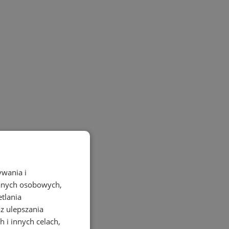
ywania i
danych osobowych,
etlania
az ulepszania
 i innych celach,