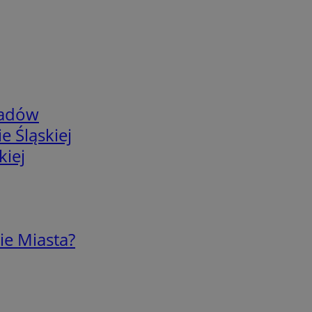
adów
e Śląskiej
kiej
ie Miasta?