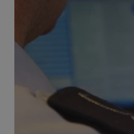
SessID
QeSessID
MvSessID
msToken
__cf_bm
__cf_bm
VISITOR_PRIVACY_
CookieScriptConse