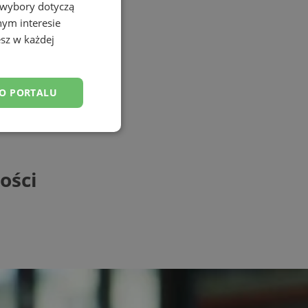
 wybory dotyczą
nym interesie
sz w każdej
DO PORTALU
esklasyfikowane
ości
ane
owanie użytkownika i
j.