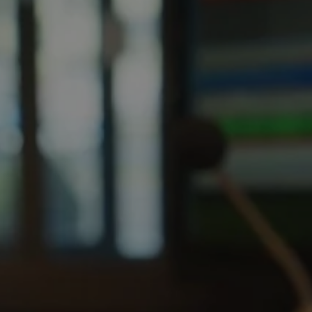
tyfikator sesji.
tyfikator sesji.
tyfikator sesji.
 celów
a, zapewniając, że
i, a ich dane są
przez witrynę
sług.
iania ludzi i botów.
ernetowej, ponieważ
aportów na temat
towej.
iania ludzi i botów.
ernetowej, ponieważ
aportów na temat
towej.
o przechowywania
watności dla ich
dane dotyczące
olityki i
ając, że ich
e w przyszłych
zez usługę Cookie-