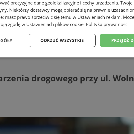
wać precyzyjne dane geolokalizacyjne i cechy urządzenia. Twoje
tryny. Niektórzy dostawcy mogą opierać się na prawnie uzasadnio
ie; masz prawo sprzeciwić się temu w
Ustawieniach reklam
. Może
woją zgodę w
Ustawieniach plików cookie
.
Polityka prywatności
ąskiej
EGÓŁY
ODRZUĆ WSZYSTKIE
PRZEJDŹ 
nia drogowego przy ul. Wolności
Wydajność
Targetowanie
Funkcjonalność
Ni
arzenia drogowego przy ul. Woln
ezbędne
Wydajność
Targetowanie
Funkcjonalność
Niesklasyfikow
ie umożliwiają korzystanie z podstawowych funkcji strony internetowej, takich jak log
Bez niezbędnych plików cookie nie można prawidłowo korzystać ze strony internetowe
Provider
/
Okres
Opis
Domena
przechowywania