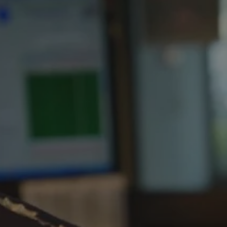
rudaslaska.com.pl
1 rok
Ten plik cookie przechowuje iden
rudaslaska.com.pl
1 rok
Ten plik cookie przechowuje iden
rudaslaska.com.pl
1 rok
Ten plik cookie przechowuje iden
.tiktok.com
1 tydzień 3 dni
Ten plik cookie jest używany do
uwierzytelniania i bezpieczeństw
użytkownicy pozostają zalogowan
zabezpieczone, jak poruszać się 
internetową lub interakcji z jej u
30 minut
Ten plik cookie służy do rozróżn
Cloudflare Inc.
Jest to korzystne dla strony int
.x.com
umożliwia tworzenie ważnych r
korzystania z jej witryny interne
29 minut 59
Ten plik cookie służy do rozróżn
Cloudflare Inc.
sekund
Jest to korzystne dla strony int
.twitter.com
umożliwia tworzenie ważnych r
korzystania z jej witryny interne
Polityce prywatności Google
METADATA
5 miesięcy 4
Ten plik cookie jest używany d
YouTube
tygodnie
zgody użytkownika i wyboru pry
.youtube.com
interakcji z witryną. Rejestruje 
zgody odwiedzającego na różne p
ustawienia prywatności, zapewni
preferencje zostaną uhonorowan
sesjach.
nt
4 tygodnie 2 dni
Ten plik cookie jest używany pr
CookieScript