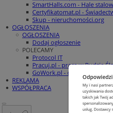
SmartHalls.com - Hale stalo
Certyfikatomat.pl - Świadec
Skup - nieruchomości.org
OGŁOSZENIA
OGŁOSZENIA
Dodaj ogłoszenie
POLECAMY
Protocol IT
Pracuj.pl - praca w Rudzie Ślą
GoWork.pl - oferty pracy
Odpowiedzia
REKLAMA
My i nasi partne
WSPÓŁPRACA
uzyskiwania dost
takich jak Twój a
spersonalizowanyc
usług.
Dostawcy s