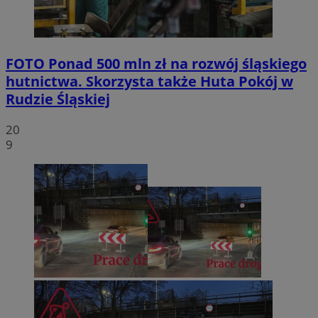
FOTO
Ponad 500 mln zł na rozwój śląskiego
hutnictwa. Skorzysta także Huta Pokój w
Rudzie Śląskiej
20
9