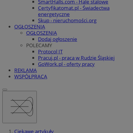
SmartHalls.com - Hale stalowe
Certyfikatomat.pl - Świadectwa
energetyczne
Skup - nieruchomości.org
OGŁOSZENIA
OGŁOSZENIA
Dodaj ogłoszenie
POLECAMY
Protocol IT
Pracuj.pl - praca w Rudzie Śląskiej
GoWork.pl - oferty pracy
REKLAMA
WSPÓŁPRACA
Ciekawe artykuły