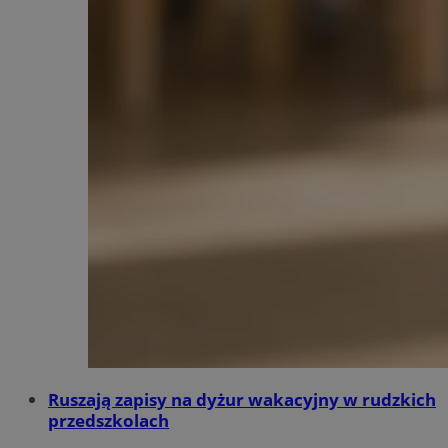
Ruszają zapisy na dyżur wakacyjny w rudzkich
przedszkolach