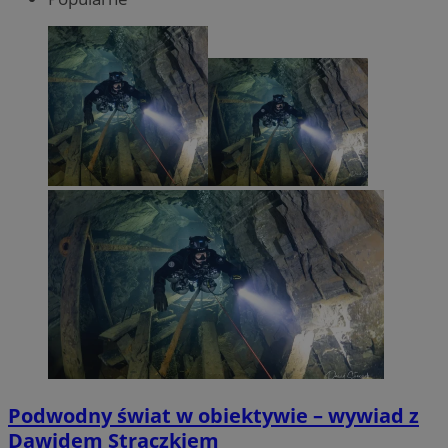
Podwodny świat w obiektywie – wywiad z
Dawidem Strączkiem