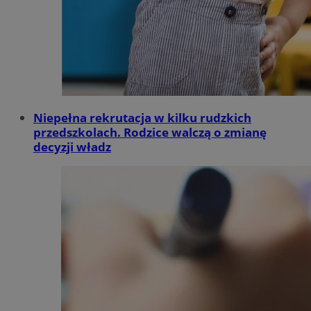
Niepełna rekrutacja w kilku rudzkich
przedszkolach. Rodzice walczą o zmianę
decyzji władz