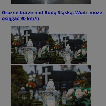
Groźne burze nad Rudą Śląską. Wiatr może
osiągać 90 km/h