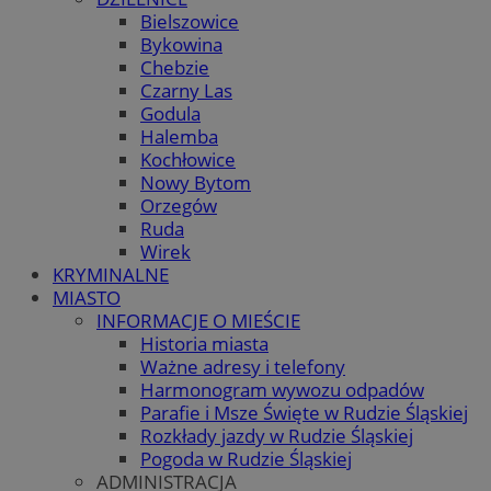
Bielszowice
Bykowina
Chebzie
Czarny Las
Godula
Halemba
Kochłowice
Nowy Bytom
Orzegów
Ruda
Wirek
KRYMINALNE
MIASTO
INFORMACJE O MIEŚCIE
Historia miasta
Ważne adresy i telefony
Harmonogram wywozu odpadów
Parafie i Msze Święte w Rudzie Śląskiej
Rozkłady jazdy w Rudzie Śląskiej
Pogoda w Rudzie Śląskiej
ADMINISTRACJA