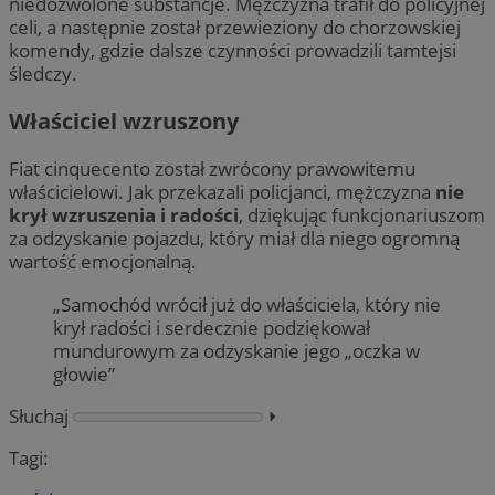
niedozwolone substancje. Mężczyzna trafił do policyjnej
celi, a następnie został przewieziony do chorzowskiej
komendy, gdzie dalsze czynności prowadzili tamtejsi
śledczy.
Właściciel wzruszony
Fiat cinquecento został zwrócony prawowitemu
właścicielowi. Jak przekazali policjanci, mężczyzna
nie
krył wzruszenia i radości
, dziękując funkcjonariuszom
za odzyskanie pojazdu, który miał dla niego ogromną
wartość emocjonalną.
„Samochód wrócił już do właściciela, który nie
krył radości i serdecznie podziękował
mundurowym za odzyskanie jego „oczka w
głowie”
Słuchaj
⏵︎
Tagi: