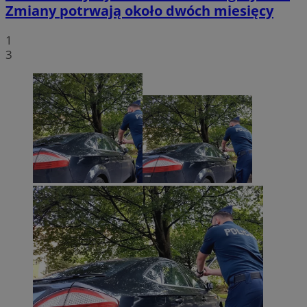
Zmiany potrwają około dwóch miesięcy
1
3