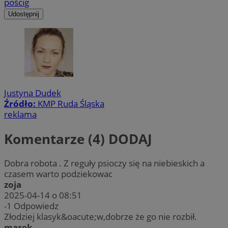
pościg
Udostępnij
Justyna Dudek
Źródło:
KMP Ruda Śląska
reklama
Komentarze (4)
DODAJ
Dobra robota . Z reguły psioczy się na niebieskich a
czasem warto podziekowac
zoja
2025-04-14 o 08:51
-1
Odpowiedz
Złodziej klasyk&oacute;w,dobrze że go nie rozbił.
marek