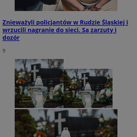
Znieważyli policjantów w Rudzie Śląskiej i
wrzucili nagranie do sieci. Są zarzuty i
dozór
9