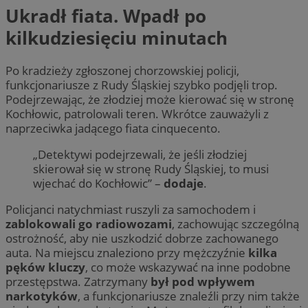
Ukradł fiata. Wpadł po
kilkudziesięciu minutach
Po kradzieży zgłoszonej chorzowskiej policji,
funkcjonariusze z Rudy Śląskiej szybko podjęli trop.
Podejrzewając, że złodziej może kierować się w stronę
Kochłowic, patrolowali teren. Wkrótce zauważyli z
naprzeciwka jadącego fiata cinquecento.
„Detektywi podejrzewali, że jeśli złodziej
skierował się w stronę Rudy Śląskiej, to musi
wjechać do Kochłowic” –
dodaje
.
Policjanci natychmiast ruszyli za samochodem i
zablokowali go radiowozami
, zachowując szczególną
ostrożność, aby nie uszkodzić dobrze zachowanego
auta. Na miejscu znaleziono przy mężczyźnie
kilka
pęków kluczy
, co może wskazywać na inne podobne
przestępstwa. Zatrzymany
był pod wpływem
narkotyków
, a funkcjonariusze znaleźli przy nim także