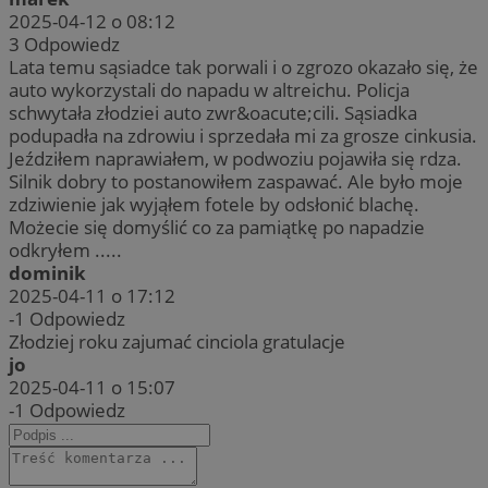
2025-04-12 o 08:12
3
Odpowiedz
Lata temu sąsiadce tak porwali i o zgrozo okazało się, że
auto wykorzystali do napadu w altreichu. Policja
schwytała złodziei auto zwr&oacute;cili. Sąsiadka
podupadła na zdrowiu i sprzedała mi za grosze cinkusia.
Jeździłem naprawiałem, w podwoziu pojawiła się rdza.
Silnik dobry to postanowiłem zaspawać. Ale było moje
zdziwienie jak wyjąłem fotele by odsłonić blachę.
Możecie się domyślić co za pamiątkę po napadzie
odkryłem .....
dominik
2025-04-11 o 17:12
-1
Odpowiedz
Złodziej roku zajumać cinciola gratulacje
jo
2025-04-11 o 15:07
-1
Odpowiedz