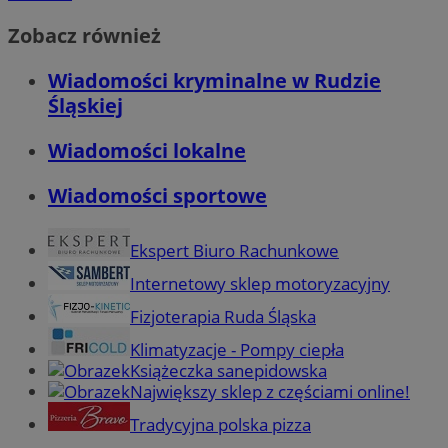
Zobacz również
Wiadomości kryminalne w Rudzie
Śląskiej
Wiadomości lokalne
Wiadomości sportowe
Ekspert Biuro Rachunkowe
Internetowy sklep motoryzacyjny
Fizjoterapia Ruda Śląska
Klimatyzacje - Pompy ciepła
Książeczka sanepidowska
Największy sklep z częściami online!
Tradycyjna polska pizza