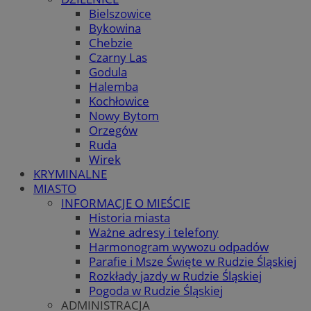
Bielszowice
Bykowina
Chebzie
Czarny Las
Godula
Halemba
Kochłowice
Nowy Bytom
Orzegów
Ruda
Wirek
KRYMINALNE
MIASTO
INFORMACJE O MIEŚCIE
Historia miasta
Ważne adresy i telefony
Harmonogram wywozu odpadów
Parafie i Msze Święte w Rudzie Śląskiej
Rozkłady jazdy w Rudzie Śląskiej
Pogoda w Rudzie Śląskiej
ADMINISTRACJA