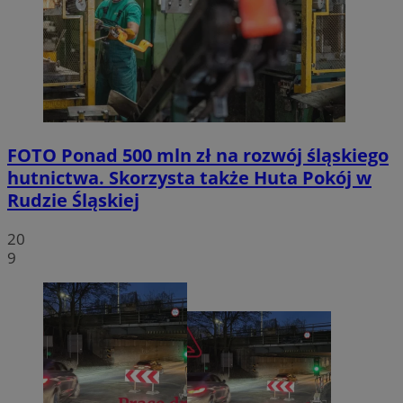
FOTO
Ponad 500 mln zł na rozwój śląskiego
hutnictwa. Skorzysta także Huta Pokój w
Rudzie Śląskiej
20
9