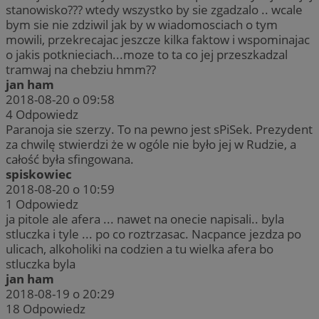
stanowisko??? wtedy wszystko by sie zgadzalo .. wcale
bym sie nie zdziwil jak by w wiadomosciach o tym
mowili, przekrecajac jeszcze kilka faktow i wspominajac
o jakis potknieciach...moze to ta co jej przeszkadzal
tramwaj na chebziu hmm??
jan ham
2018-08-20 o 09:58
4
Odpowiedz
Paranoja sie szerzy. To na pewno jest sPiSek. Prezydent
za chwilę stwierdzi że w ogóle nie było jej w Rudzie, a
całość była sfingowana.
spiskowiec
2018-08-20 o 10:59
1
Odpowiedz
ja pitole ale afera ... nawet na onecie napisali.. byla
stluczka i tyle ... po co roztrzasac. Nacpance jezdza po
ulicach, alkoholiki na codzien a tu wielka afera bo
stluczka byla
jan ham
2018-08-19 o 20:29
18
Odpowiedz