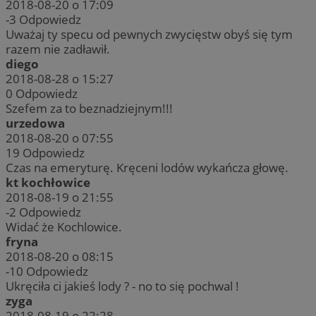
2018-08-20 o 17:09
-3
Odpowiedz
Uważaj ty specu od pewnych zwycięstw obyś się tym
razem nie zadławił.
diego
2018-08-28 o 15:27
0
Odpowiedz
Szefem za to beznadziejnym!!!
urzedowa
2018-08-20 o 07:55
19
Odpowiedz
Czas na emeryturę. Kręceni lodów wykańcza głowę.
kt kochłowice
2018-08-19 o 21:55
-2
Odpowiedz
Widać że Kochlowice.
fryna
2018-08-20 o 08:15
-10
Odpowiedz
Ukręciła ci jakieś lody ? - no to się pochwal !
zyga
2018-08-19 o 22:28