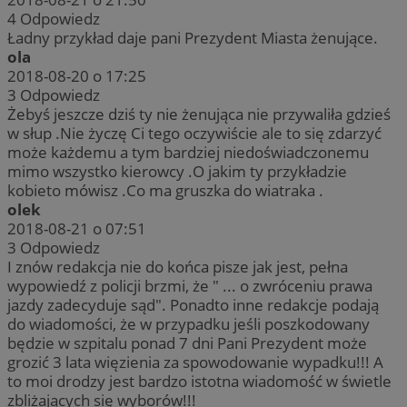
4
Odpowiedz
Ładny przykład daje pani Prezydent Miasta żenujące.
ola
2018-08-20 o 17:25
3
Odpowiedz
Żebyś jeszcze dziś ty nie żenująca nie przywaliła gdzieś
w słup .Nie życzę Ci tego oczywiście ale to się zdarzyć
może każdemu a tym bardziej niedoświadczonemu
mimo wszystko kierowcy .O jakim ty przykładzie
kobieto mówisz .Co ma gruszka do wiatraka .
olek
2018-08-21 o 07:51
3
Odpowiedz
I znów redakcja nie do końca pisze jak jest, pełna
wypowiedź z policji brzmi, że " ... o zwróceniu prawa
jazdy zadecyduje sąd". Ponadto inne redakcje podają
do wiadomości, że w przypadku jeśli poszkodowany
będzie w szpitalu ponad 7 dni Pani Prezydent może
grozić 3 lata więzienia za spowodowanie wypadku!!! A
to moi drodzy jest bardzo istotna wiadomość w świetle
zbliżających się wyborów!!!