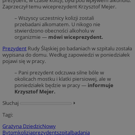
prezydent, w czasie kolizji, była pod wpływem alkoholu.
Zaprzeczył temu wiceprezydent Krzysztof Mejer.
– Wszyscy uczestnicy kolizji zostali
przebadani alkomatem. U nikogo nie
stwierdzono obecności alkoholu w
organizmie —
mówi wiceprezydent.
Prezydent
Rudy Śląskiej po badaniach w szpitalu została
wypisana do domu. Według zapowiedzi w poniedziałek
pojawi się w pracy.
– Pani prezydent odczuwa silne bóle w
okolicach mostku i klatki piersiowej, ale w
poniedziałek będzie w pracy —
informuje
Krzysztof Mejer.
Słuchaj
⏵︎
Tagi:
Grażyna Dziedzic
Nowy
Bytom
kolizja
prezydent
szpital
badania