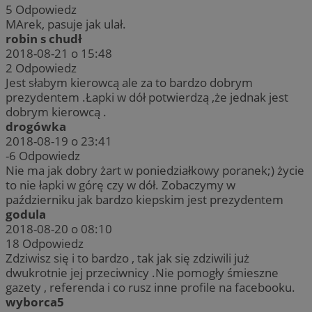
5
Odpowiedz
MArek, pasuje jak ulał.
robin s chudł
2018-08-21 o 15:48
2
Odpowiedz
Jest słabym kierowcą ale za to bardzo dobrym
prezydentem .Łapki w dół potwierdzą ,że jednak jest
dobrym kierowcą .
drogówka
2018-08-19 o 23:41
-6
Odpowiedz
Nie ma jak dobry żart w poniedziałkowy poranek;) życie
to nie łapki w górę czy w dół. Zobaczymy w
październiku jak bardzo kiepskim jest prezydentem
godula
2018-08-20 o 08:10
18
Odpowiedz
Zdziwisz się i to bardzo , tak jak się zdziwili już
dwukrotnie jej przeciwnicy .Nie pomogły śmieszne
gazety , referenda i co rusz inne profile na facebooku.
wyborca5