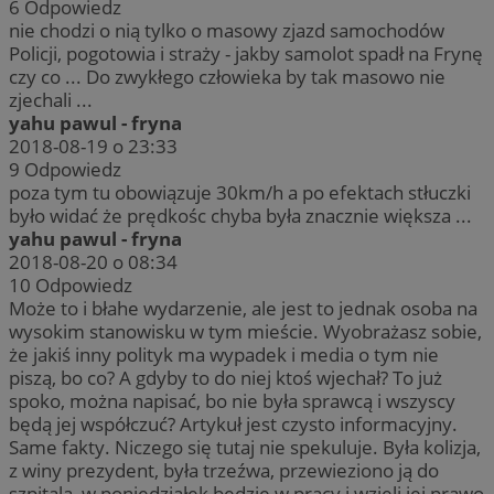
6
Odpowiedz
nie chodzi o nią tylko o masowy zjazd samochodów
Policji, pogotowia i straży - jakby samolot spadł na Frynę
czy co ... Do zwykłego człowieka by tak masowo nie
zjechali ...
yahu pawul - fryna
2018-08-19 o 23:33
9
Odpowiedz
poza tym tu obowiązuje 30km/h a po efektach stłuczki
było widać że prędkośc chyba była znacznie większa ...
yahu pawul - fryna
2018-08-20 o 08:34
10
Odpowiedz
Może to i błahe wydarzenie, ale jest to jednak osoba na
wysokim stanowisku w tym mieście. Wyobrażasz sobie,
że jakiś inny polityk ma wypadek i media o tym nie
piszą, bo co? A gdyby to do niej ktoś wjechał? To już
spoko, można napisać, bo nie była sprawcą i wszyscy
będą jej współczuć? Artykuł jest czysto informacyjny.
Same fakty. Niczego się tutaj nie spekuluje. Była kolizja,
z winy prezydent, była trzeźwa, przewieziono ją do
szpitala, w poniedziałek będzie w pracy i wzięli jej prawo