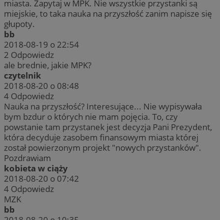
miasta. Zapytaj w MPK. Nie wszystkie przystanki są
miejskie, to taka nauka na przyszłość zanim napisze się
głupoty.
bb
2018-08-19 o 22:54
2
Odpowiedz
ale brednie, jakie MPK?
czytelnik
2018-08-20 o 08:48
4
Odpowiedz
Nauka na przyszłość? Interesujące... Nie wypisywała
bym bzdur o których nie mam pojęcia. To, czy
powstanie tam przystanek jest decyzja Pani Prezydent,
która decyduje zasobem finansowym miasta której
został powierzonym projekt "nowych przystanków".
Pozdrawiam
kobieta w ciąży
2018-08-20 o 07:42
4
Odpowiedz
MZK
bb
2018-08-20 o 10:35