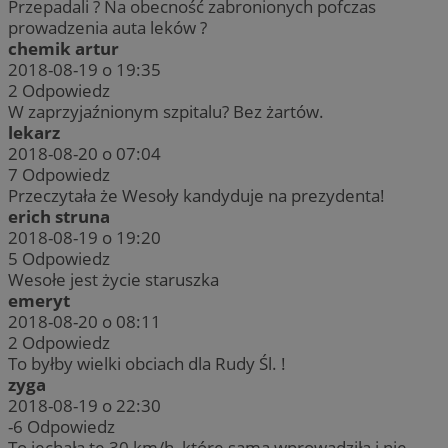
Przepadali ? Na obecność zabronionych pofczas
prowadzenia auta leków ?
chemik artur
2018-08-19 o 19:35
2
Odpowiedz
W zaprzyjaźnionym szpitalu? Bez żartów.
lekarz
2018-08-20 o 07:04
7
Odpowiedz
Przeczytała że Wesoły kandyduje na prezydenta!
erich struna
2018-08-19 o 19:20
5
Odpowiedz
Wesołe jest życie staruszka
emeryt
2018-08-20 o 08:11
2
Odpowiedz
To byłby wielki obciach dla Rudy Śl. !
zyga
2018-08-19 o 22:30
-6
Odpowiedz
To jechała te 30 km/h, które sama wprowadziła i nie