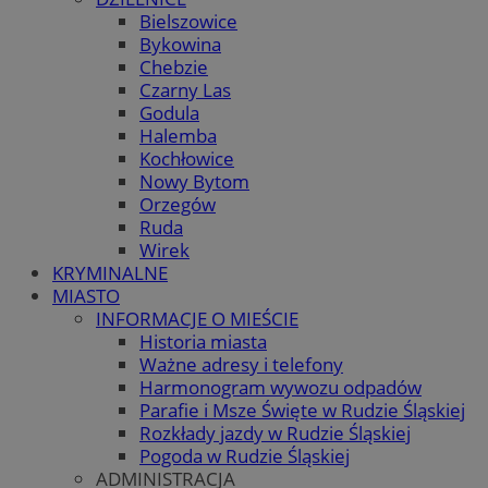
Bielszowice
Bykowina
Chebzie
Czarny Las
Godula
Halemba
Kochłowice
Nowy Bytom
Orzegów
Ruda
Wirek
KRYMINALNE
MIASTO
INFORMACJE O MIEŚCIE
Historia miasta
Ważne adresy i telefony
Harmonogram wywozu odpadów
Parafie i Msze Święte w Rudzie Śląskiej
Rozkłady jazdy w Rudzie Śląskiej
Pogoda w Rudzie Śląskiej
ADMINISTRACJA