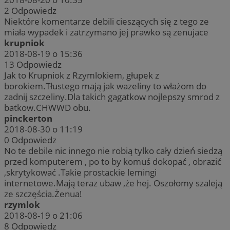
2
Odpowiedz
Niektóre komentarze debili cieszących się z tego ze
miała wypadek i zatrzymano jej prawko są zenujace
krupniok
2018-08-19 o 15:36
13
Odpowiedz
Jak to Krupniok z Rzymlokiem, głupek z
borokiem.Tłustego mają jak wazeliny to włażom do
zadnij szczeliny.Dla takich gagatkow nojlepszy smrod z
batkow.CHWWD obu.
pinckerton
2018-08-30 o 11:19
0
Odpowiedz
No te debile nic innego nie robią tylko cały dzień siedzą
przed komputerem , po to by komuś dokopać , obrazić
,skrytykować .Takie prostackie lemingi
internetowe.Mają teraz ubaw ,że hej. Oszołomy szaleją
ze szczęścia.Żenua!
rzymlok
2018-08-19 o 21:06
8
Odpowiedz