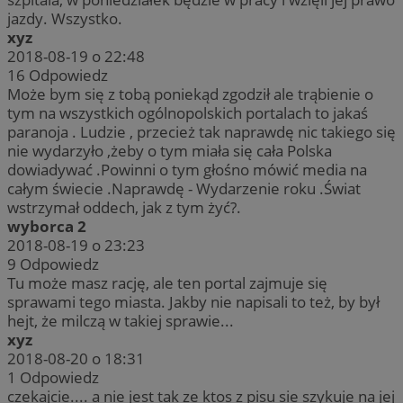
jazdy. Wszystko.
xyz
2018-08-19 o 22:48
16
Odpowiedz
Może bym się z tobą poniekąd zgodził ale trąbienie o
tym na wszystkich ogólnopolskich portalach to jakaś
paranoja . Ludzie , przecież tak naprawdę nic takiego się
nie wydarzyło ,żeby o tym miała się cała Polska
dowiadywać .Powinni o tym głośno mówić media na
całym świecie .Naprawdę - Wydarzenie roku .Świat
wstrzymał oddech, jak z tym żyć?.
wyborca 2
2018-08-19 o 23:23
9
Odpowiedz
Tu może masz rację, ale ten portal zajmuje się
sprawami tego miasta. Jakby nie napisali to też, by był
hejt, że milczą w takiej sprawie...
xyz
2018-08-20 o 18:31
1
Odpowiedz
czekajcie.... a nie jest tak ze ktos z pisu sie szykuje na jej