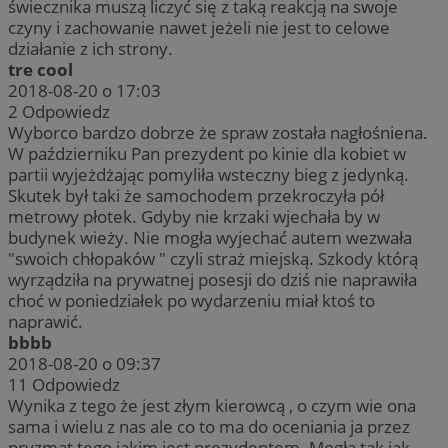
świecznika muszą liczyć się z taką reakcją na swoje
czyny i zachowanie nawet jeżeli nie jest to celowe
działanie z ich strony.
tre cool
2018-08-20 o 17:03
2
Odpowiedz
Wyborco bardzo dobrze że spraw została nagłośniena.
W październiku Pan prezydent po kinie dla kobiet w
partii wyjeżdżając pomyliła wsteczny bieg z jedynką.
Skutek był taki że samochodem przekroczyła pół
metrowy płotek. Gdyby nie krzaki wjechała by w
budynek wieży. Nie mogła wyjechać autem wezwała
"swoich chłopaków " czyli straż miejską. Szkody którą
wyrządziła na prywatnej posesji do dziś nie naprawiła
choć w poniedziałek po wydarzeniu miał ktoś to
naprawić.
bbbb
2018-08-20 o 09:37
11
Odpowiedz
Wynika z tego że jest złym kierowcą , o czym wie ona
sama i wielu z nas ale co to ma do oceniania ja przez
pryzmat tego jakim jest prezydentem .Mogła tak jak