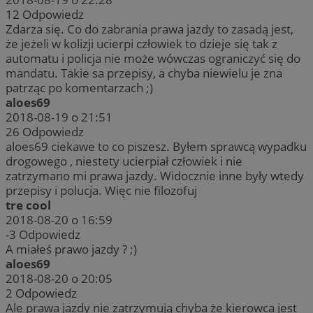
12
Odpowiedz
Zdarza się. Co do zabrania prawa jazdy to zasadą jest,
że jeżeli w kolizji ucierpi człowiek to dzieje się tak z
automatu i policja nie może wówczas ograniczyć się do
mandatu. Takie sa przepisy, a chyba niewielu je zna
patrząc po komentarzach ;)
aloes69
2018-08-19 o 21:51
26
Odpowiedz
aloes69 ciekawe to co piszesz. Byłem sprawcą wypadku
drogowego , niestety ucierpiał człowiek i nie
zatrzymano mi prawa jazdy. Widocznie inne były wtedy
przepisy i polucja. Więc nie filozofuj
tre cool
2018-08-20 o 16:59
-3
Odpowiedz
A miałeś prawo jazdy ? ;)
aloes69
2018-08-20 o 20:05
2
Odpowiedz
Ale prawa jazdy nie zatrzymują chyba że kierowca jest