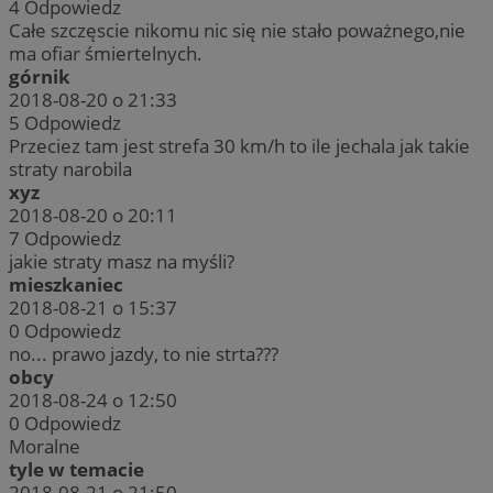
4
Odpowiedz
Całe szczęscie nikomu nic się nie stało poważnego,nie
ma ofiar śmiertelnych.
górnik
2018-08-20 o 21:33
5
Odpowiedz
Przeciez tam jest strefa 30 km/h to ile jechala jak takie
straty narobila
xyz
2018-08-20 o 20:11
7
Odpowiedz
jakie straty masz na myśli?
mieszkaniec
2018-08-21 o 15:37
0
Odpowiedz
no... prawo jazdy, to nie strta???
obcy
2018-08-24 o 12:50
0
Odpowiedz
Moralne
tyle w temacie
2018-08-21 o 21:50