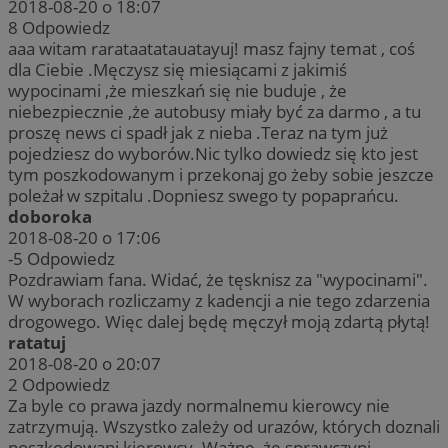
2018-08-20 o 18:07
8
Odpowiedz
aaa witam rarataatatauatayuj! masz fajny temat , coś
dla Ciebie .Męczysz się miesiącami z jakimiś
wypocinami ,że mieszkań się nie buduje , że
niebezpiecznie ,że autobusy miały być za darmo , a tu
proszę news ci spadł jak z nieba .Teraz na tym już
pojedziesz do wyborów.Nic tylko dowiedz się kto jest
tym poszkodowanym i przekonaj go żeby sobie jeszcze
poleżał w szpitalu .Dopniesz swego ty popaprańcu.
doboroka
2018-08-20 o 17:06
-5
Odpowiedz
Pozdrawiam fana. Widać, że tęsknisz za "wypocinami".
W wyborach rozliczamy z kadencji a nie tego zdarzenia
drogowego. Więc dalej będę męczył moją zdartą płytą!
ratatuj
2018-08-20 o 20:07
2
Odpowiedz
Za byle co prawa jazdy normalnemu kierowcy nie
zatrzymują. Wszystko zależy od urazów, których doznali
poszkodowani kierowcy. Ważne, że sprawczyni