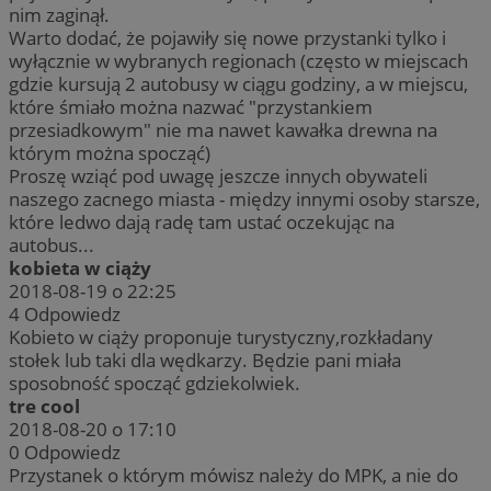
nim zaginął.
Warto dodać, że pojawiły się nowe przystanki tylko i
wyłącznie w wybranych regionach (często w miejscach
gdzie kursują 2 autobusy w ciągu godziny, a w miejscu,
które śmiało można nazwać "przystankiem
przesiadkowym" nie ma nawet kawałka drewna na
którym można spocząć)
Proszę wziąć pod uwagę jeszcze innych obywateli
naszego zacnego miasta - między innymi osoby starsze,
które ledwo dają radę tam ustać oczekując na
autobus...
kobieta w ciąży
2018-08-19 o 22:25
4
Odpowiedz
Kobieto w ciąży proponuje turystyczny,rozkładany
stołek lub taki dla wędkarzy. Będzie pani miała
sposobność spocząć gdziekolwiek.
tre cool
2018-08-20 o 17:10
0
Odpowiedz
Przystanek o którym mówisz należy do MPK, a nie do