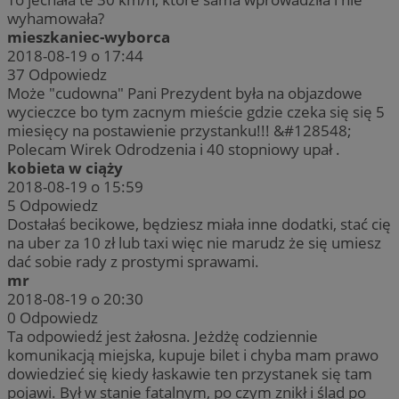
wyhamowała?
mieszkaniec-wyborca
2018-08-19 o 17:44
37
Odpowiedz
Może "cudowna" Pani Prezydent była na objazdowe
wycieczce bo tym zacnym mieście gdzie czeka się się 5
miesięcy na postawienie przystanku!!! &#128548;
Polecam Wirek Odrodzenia i 40 stopniowy upał .
kobieta w ciąży
2018-08-19 o 15:59
5
Odpowiedz
Dostałaś becikowe, będziesz miała inne dodatki, stać cię
na uber za 10 zł lub taxi więc nie marudz że się umiesz
dać sobie rady z prostymi sprawami.
mr
2018-08-19 o 20:30
0
Odpowiedz
Ta odpowiedź jest żałosna. Jeżdżę codziennie
komunikacją miejska, kupuje bilet i chyba mam prawo
dowiedzieć się kiedy łaskawie ten przystanek się tam
pojawi. Był w stanie fatalnym, po czym znikł i ślad po