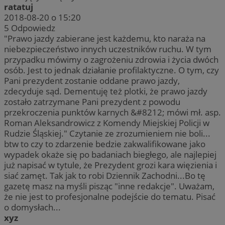
ratatuj
2018-08-20 o 15:20
5
Odpowiedz
"Prawo jazdy zabierane jest każdemu, kto naraża na
niebezpieczeństwo innych uczestników ruchu. W tym
przypadku mówimy o zagrożeniu zdrowia i życia dwóch
osób. Jest to jednak działanie profilaktyczne. O tym, czy
Pani prezydent zostanie oddane prawo jazdy,
zdecyduje sąd. Dementuję też plotki, że prawo jazdy
zostało zatrzymane Pani prezydent z powodu
przekroczenia punktów karnych &#8212; mówi mł. asp.
Roman Aleksandrowicz z Komendy Miejskiej Policji w
Rudzie Śląskiej." Czytanie ze zrozumieniem nie boli...
btw to czy to zdarzenie bedzie zakwalifikowane jako
wypadek okaże się po badaniach biegłego, ale najlepiej
już napisać w tytule, że Prezydent grozi kara więzienia i
siać zamęt. Tak jak to robi Dziennik Zachodni...Bo tę
gazetę masz na myśli pisząc "inne redakcje". Uważam,
że nie jest to profesjonalne podejście do tematu. Pisać
o domysłach...
xyz