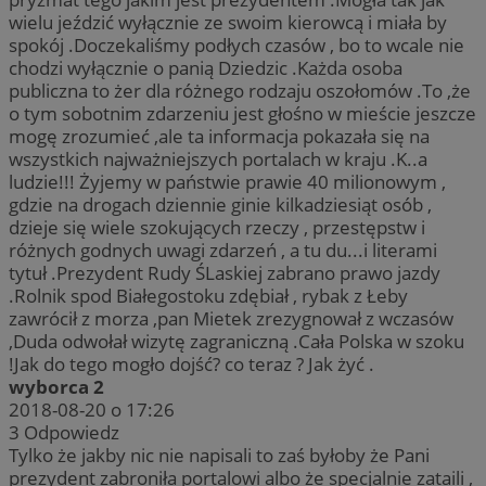
wielu jeździć wyłącznie ze swoim kierowcą i miała by
spokój .Doczekaliśmy podłych czasów , bo to wcale nie
chodzi wyłącznie o panią Dziedzic .Każda osoba
publiczna to żer dla różnego rodzaju oszołomów .To ,że
o tym sobotnim zdarzeniu jest głośno w mieście jeszcze
mogę zrozumieć ,ale ta informacja pokazała się na
wszystkich najważniejszych portalach w kraju .K..a
ludzie!!! Żyjemy w państwie prawie 40 milionowym ,
gdzie na drogach dziennie ginie kilkadziesiąt osób ,
dzieje się wiele szokujących rzeczy , przestępstw i
różnych godnych uwagi zdarzeń , a tu du...i literami
tytuł .Prezydent Rudy ŚLaskiej zabrano prawo jazdy
.Rolnik spod Białegostoku zdębiał , rybak z Łeby
zawrócił z morza ,pan Mietek zrezygnował z wczasów
,Duda odwołał wizytę zagraniczną .Cała Polska w szoku
!Jak do tego mogło dojść? co teraz ? Jak żyć .
wyborca 2
2018-08-20 o 17:26
3
Odpowiedz
Tylko że jakby nic nie napisali to zaś byłoby że Pani
prezydent zabroniła portalowi albo że specjalnie zataili ,