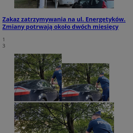
Zakaz zatrzymywania na ul. Energetyków.
Zmiany potrwają około dwóch miesięcy
1
3