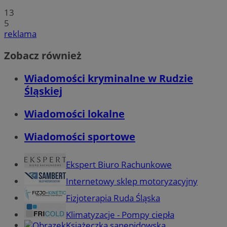
13
5
reklama
Zobacz również
Wiadomości kryminalne w Rudzie
Śląskiej
Wiadomości lokalne
Wiadomości sportowe
Ekspert Biuro Rachunkowe
Internetowy sklep motoryzacyjny
Fizjoterapia Ruda Śląska
Klimatyzacje - Pompy ciepła
Książeczka sanepidowska