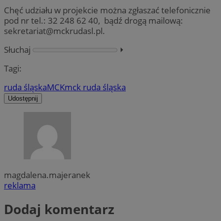
Chęć udziału w projekcie można zgłaszać telefonicznie
pod nr tel.: 32 248 62 40, bądź drogą mailową:
sekretariat@mckrudasl.pl
.
Słuchaj
⏵︎
Tagi:
ruda śląska
MCK
mck ruda śląska
Udostępnij
magdalena.majeranek
reklama
Dodaj komentarz