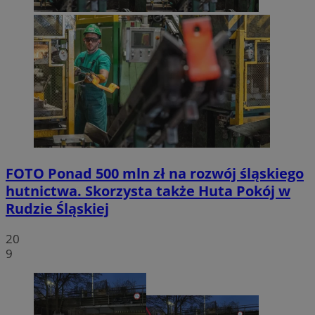
FOTO
Ponad 500 mln zł na rozwój śląskiego
hutnictwa. Skorzysta także Huta Pokój w
Rudzie Śląskiej
20
9