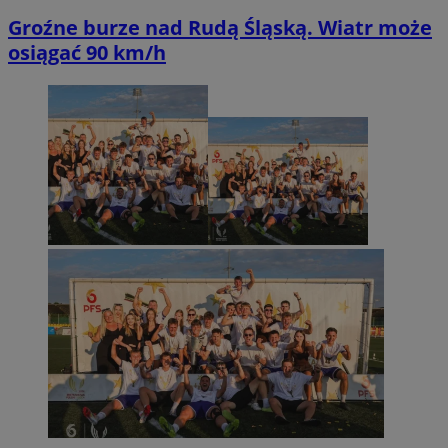
Groźne burze nad Rudą Śląską. Wiatr może
osiągać 90 km/h