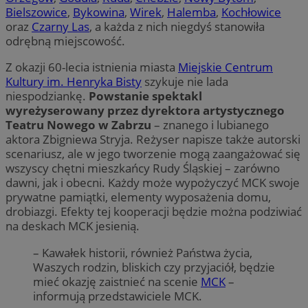
Bielszowice
,
Bykowina
,
Wirek
,
Halemba
,
Kochłowice
oraz
Czarny Las
, a każda z nich niegdyś stanowiła
odrębną miejscowość.
Z okazji 60-lecia istnienia miasta
Miejskie Centrum
Kultury
im. Henryka Bisty
szykuje nie lada
niespodziankę.
Powstanie spektakl
wyreżyserowany przez dyrektora artystycznego
Teatru Nowego w Zabrzu
– znanego i lubianego
aktora Zbigniewa Stryja. Reżyser napisze także autorski
scenariusz, ale w jego tworzenie mogą zaangażować się
wszyscy chętni mieszkańcy Rudy Śląskiej – zarówno
dawni, jak i obecni. Każdy może wypożyczyć MCK swoje
prywatne pamiątki, elementy wyposażenia domu,
drobiazgi. Efekty tej kooperacji będzie można podziwiać
na deskach MCK jesienią.
– Kawałek historii, również Państwa życia,
Waszych rodzin, bliskich czy przyjaciół, będzie
mieć okazję zaistnieć na scenie
MCK
–
informują przedstawiciele MCK.