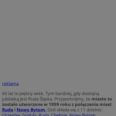
reklama
60 lat to piękny wiek. Tym bardziej, gdy dostojną
jubilatką jest Ruda Śląska. Przypomnijmy, że
miasto to
zostało utworzone w 1959 roku z połączenia miast
Ruda
i
Nowy Bytom
.
Dziś składa się z 11 dzielnic:
Orzegów
,
Godula
,
Ruda
,
Chebzie
,
Nowy Bytom
,