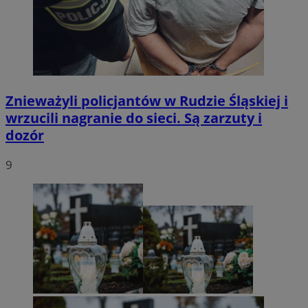
Znieważyli policjantów w Rudzie Śląskiej i
wrzucili nagranie do sieci. Są zarzuty i
dozór
9