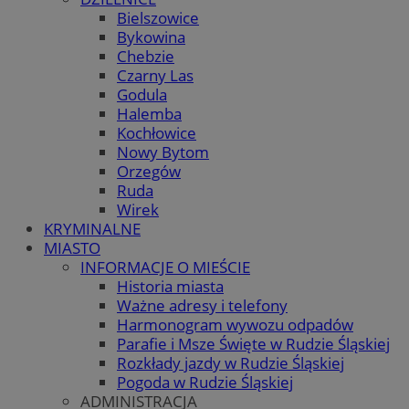
Bielszowice
Bykowina
Chebzie
Czarny Las
Godula
Halemba
Kochłowice
Nowy Bytom
Orzegów
Ruda
Wirek
KRYMINALNE
MIASTO
INFORMACJE O MIEŚCIE
Historia miasta
Ważne adresy i telefony
Harmonogram wywozu odpadów
Parafie i Msze Święte w Rudzie Śląskiej
Rozkłady jazdy w Rudzie Śląskiej
Pogoda w Rudzie Śląskiej
ADMINISTRACJA