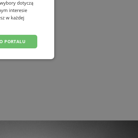
 wybory dotyczą
nym interesie
sz w każdej
DO PORTALU
esklasyfikowane
ane
owanie użytkownika i
j.