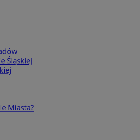
adów
e Śląskiej
kiej
ie Miasta?