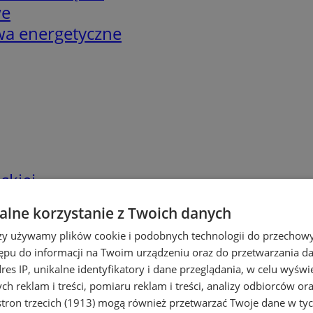
we
twa energetyczne
skiej
lne korzystanie z Twoich danych
rzy używamy plików cookie i podobnych technologii do przechow
ępu do informacji na Twoim urządzeniu oraz do przetwarzania 
dres IP, unikalne identyfikatory i dane przeglądania, w celu wyświ
h reklam i treści, pomiaru reklam i treści, analizy odbiorców or
tron trzecich (1913)
mogą również przetwarzać Twoje dane w tych