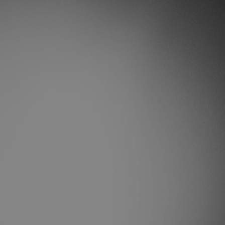
tyfikator sesji.
tyfikator sesji.
tyfikator sesji.
 celów
a, zapewniając, że
i, a ich dane są
przez witrynę
sług.
iania ludzi i botów.
ernetowej, ponieważ
aportów na temat
towej.
iania ludzi i botów.
ernetowej, ponieważ
aportów na temat
towej.
o przechowywania
watności dla ich
dane dotyczące
olityki i
ając, że ich
e w przyszłych
zez usługę Cookie-