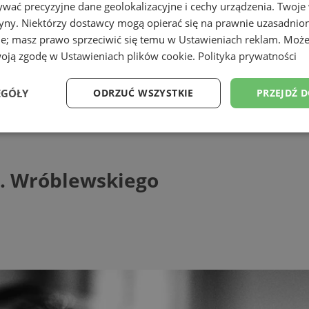
wać precyzyjne dane geolokalizacyjne i cechy urządzenia. Twoje
tryny. Niektórzy dostawcy mogą opierać się na prawnie uzasadnio
ie; masz prawo sprzeciwić się temu w
Ustawieniach reklam
. Może
woją zgodę w
Ustawieniach plików cookie
.
Polityka prywatności
EGÓŁY
ODRZUĆ WSZYSTKIE
PRZEJDŹ 
óblewskiego
Wydajność
Targetowanie
Funkcjonalność
Ni
l. Wróblewskiego
ezbędne
Wydajność
Targetowanie
Funkcjonalność
Niesklasyfikow
ie umożliwiają korzystanie z podstawowych funkcji strony internetowej, takich jak log
Bez niezbędnych plików cookie nie można prawidłowo korzystać ze strony internetowe
Provider
/
Okres
Opis
Domena
przechowywania