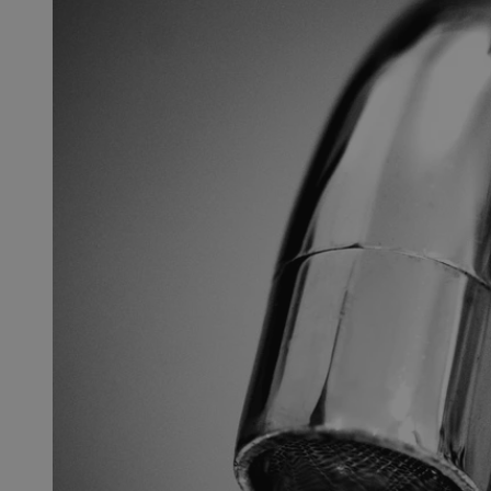
SessID
QeSessID
MvSessID
msToken
__cf_bm
__cf_bm
VISITOR_PRIVACY_
CookieScriptConse