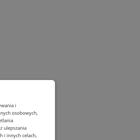
ywania i
danych osobowych,
etlania
az ulepszania
 i innych celach,