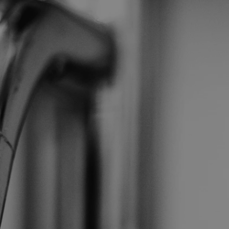
rudaslaska.com.pl
1 rok
Ten plik cookie przechowuje iden
rudaslaska.com.pl
1 rok
Ten plik cookie przechowuje iden
rudaslaska.com.pl
1 rok
Ten plik cookie przechowuje iden
.tiktok.com
1 tydzień 3 dni
Ten plik cookie jest używany do
uwierzytelniania i bezpieczeństw
użytkownicy pozostają zalogowan
zabezpieczone, jak poruszać się 
internetową lub interakcji z jej u
30 minut
Ten plik cookie służy do rozróżn
Cloudflare Inc.
Jest to korzystne dla strony int
.x.com
umożliwia tworzenie ważnych r
korzystania z jej witryny interne
29 minut 59
Ten plik cookie służy do rozróżn
Cloudflare Inc.
sekund
Jest to korzystne dla strony int
.twitter.com
umożliwia tworzenie ważnych r
korzystania z jej witryny interne
Polityce prywatności Google
METADATA
5 miesięcy 4
Ten plik cookie jest używany d
YouTube
tygodnie
zgody użytkownika i wyboru pry
.youtube.com
interakcji z witryną. Rejestruje 
zgody odwiedzającego na różne p
ustawienia prywatności, zapewni
preferencje zostaną uhonorowan
sesjach.
nt
4 tygodnie 2 dni
Ten plik cookie jest używany pr
CookieScript