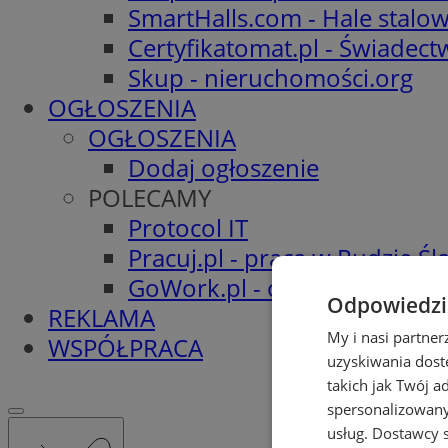
SmartHalls.com - Hale stalo
Certyfikatomat.pl - Świadec
Skup - nieruchomości.org
OGŁOSZENIA
OGŁOSZENIA
Dodaj ogłoszenie
POLECAMY
Protocol IT
Pracuj.pl - praca w Rudzie Ślą
GoWork.pl - oferty pracy
Odpowiedzia
REKLAMA
My i nasi partne
WSPÓŁPRACA
uzyskiwania dost
takich jak Twój a
spersonalizowanyc
usług.
Dostawcy s