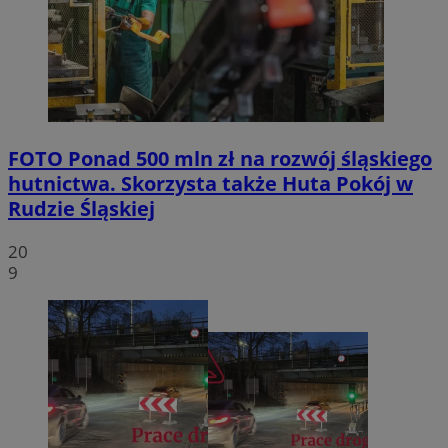
FOTO
Ponad 500 mln zł na rozwój śląskiego
hutnictwa. Skorzysta także Huta Pokój w
Rudzie Śląskiej
20
9