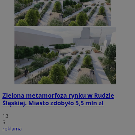
Zielona metamorfoza rynku w Rudzie
Śląskiej. Miasto zdobyło 5,5 mln zł
13
5
reklama