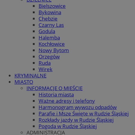
Bielszowice
Bykowina
Chebzie
Czarny Las
Godula
Halemba
Kochłowice
Nowy Bytom
Orzegów
Ruda
Wirek
KRYMINALNE
MIASTO
INFORMACJE O MIEŚCIE
Historia miasta
Ważne adresy i telefony
Harmonogram wywozu odpadów
Parafie i Msze Święte w Rudzie Śląskiej
Rozkłady jazdy w Rudzie Śląskiej
Pogoda w Rudzie Śląskiej
ADMINISTRACJA