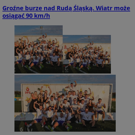
Groźne burze nad Rudą Śląską. Wiatr może
osiągać 90 km/h