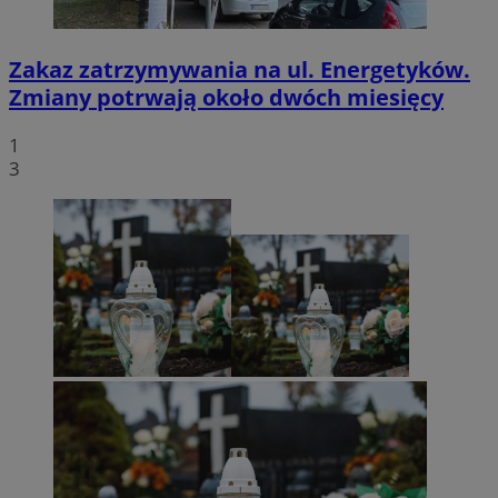
Zakaz zatrzymywania na ul. Energetyków.
Zmiany potrwają około dwóch miesięcy
1
3