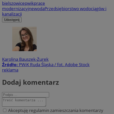
bielszowice
pwik
prace
modernizacyjne
woda
Przedsiębiorstwo wodociągów i
kanalizacji
Udostępnij
Karolina Bauszek-Żurek
Źródło:
PWiK Ruda Śląska / fot. Adobe Stock
reklama
Dodaj komentarz
Akceptuję regulamin zamieszczania komentarzy