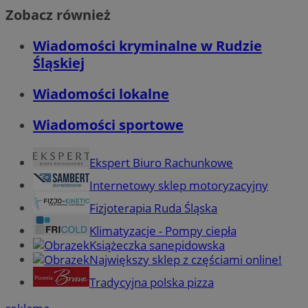
Zobacz również
Wiadomości kryminalne w Rudzie
Śląskiej
Wiadomości lokalne
Wiadomości sportowe
Ekspert Biuro Rachunkowe
Internetowy sklep motoryzacyjny
Fizjoterapia Ruda Śląska
Klimatyzacje - Pompy ciepła
Książeczka sanepidowska
Największy sklep z częściami online!
Tradycyjna polska pizza