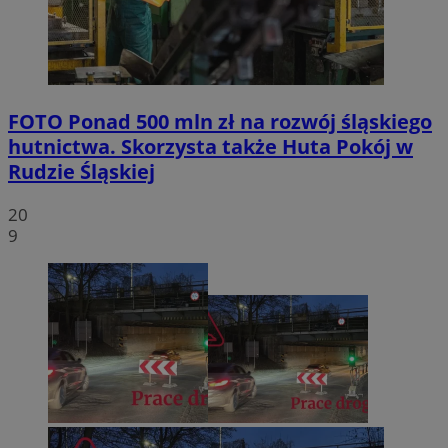
FOTO
Ponad 500 mln zł na rozwój śląskiego
hutnictwa. Skorzysta także Huta Pokój w
Rudzie Śląskiej
20
9