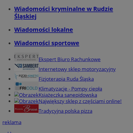
Wiadomości kryminalne w Rudzie
Śląskiej
Wiadomości lokalne
Wiadomości sportowe
Ekspert Biuro Rachunkowe
Internetowy sklep motoryzacyjny
Fizjoterapia Ruda Śląska
Klimatyzacje - Pompy ciepła
Książeczka sanepidowska
Największy sklep z częściami online!
Tradycyjna polska pizza
reklama