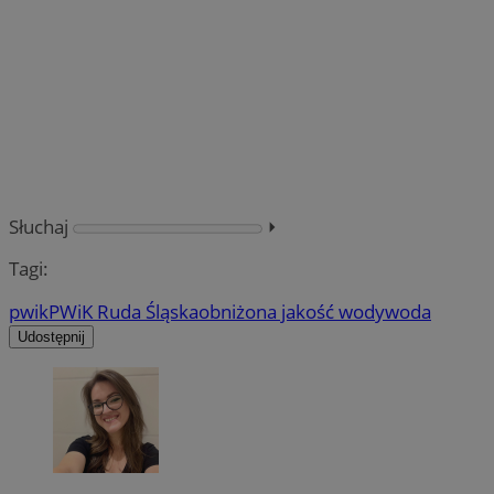
Słuchaj
⏵︎
Tagi:
pwik
PWiK Ruda Śląska
obniżona jakość wody
woda
Udostępnij