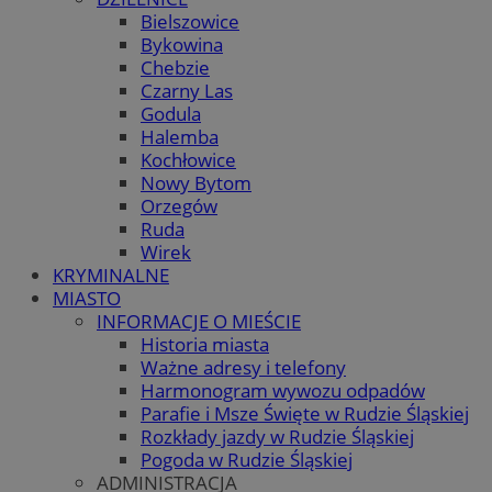
Bielszowice
Bykowina
Chebzie
Czarny Las
Godula
Halemba
Kochłowice
Nowy Bytom
Orzegów
Ruda
Wirek
KRYMINALNE
MIASTO
INFORMACJE O MIEŚCIE
Historia miasta
Ważne adresy i telefony
Harmonogram wywozu odpadów
Parafie i Msze Święte w Rudzie Śląskiej
Rozkłady jazdy w Rudzie Śląskiej
Pogoda w Rudzie Śląskiej
ADMINISTRACJA