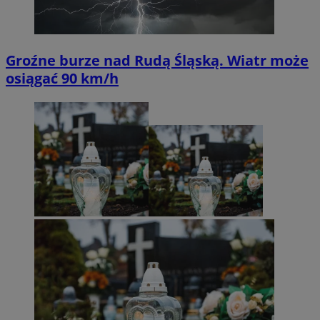
Groźne burze nad Rudą Śląską. Wiatr może
osiągać 90 km/h