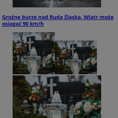
Groźne burze nad Rudą Śląską. Wiatr może
osiągać 90 km/h