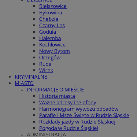
Bielszowice
Bykowina
Chebzie
Czarny Las
Godula
Halemba
Kochłowice
Nowy Bytom
Orzegów
Ruda
Wirek
KRYMINALNE
MIASTO
INFORMACJE O MIEŚCIE
Historia miasta
Ważne adresy i telefony
Harmonogram wywozu odpadów
Parafie i Msze Święte w Rudzie Śląskiej
Rozkłady jazdy w Rudzie Śląskiej
Pogoda w Rudzie Śląskiej
ADMINISTRACJA