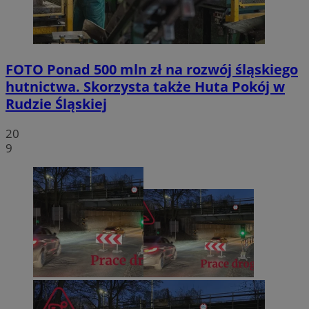
FOTO
Ponad 500 mln zł na rozwój śląskiego
hutnictwa. Skorzysta także Huta Pokój w
Rudzie Śląskiej
20
9