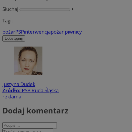
Słuchaj
⏵︎
Tagi:
pożar
PSP
interwencja
pożar piwnicy
Udostępnij
Justyna Dudek
Źródło:
PSP Ruda Śląska
reklama
Dodaj komentarz