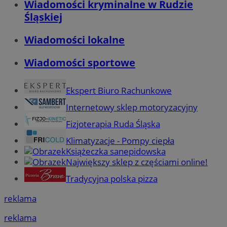
Wiadomości kryminalne w Rudzie
Śląskiej
Wiadomości lokalne
Wiadomości sportowe
Ekspert Biuro Rachunkowe
Internetowy sklep motoryzacyjny
Fizjoterapia Ruda Śląska
Klimatyzacje - Pompy ciepła
Książeczka sanepidowska
Największy sklep z częściami online!
Tradycyjna polska pizza
reklama
reklama