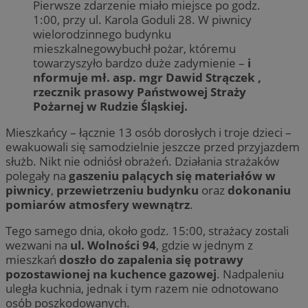
Pierwsze zdarzenie miało miejsce po godz.
1:00, przy ul. Karola Goduli 28. W piwnicy
wielorodzinnego budynku
mieszkalnegowybuchł pożar, któremu
towarzyszyło bardzo duże zadymienie –
i
nformuje mł. asp. mgr Dawid Strączek ,
rzecznik prasowy Państwowej Straży
Pożarnej w Rudzie Śląskiej.
Mieszkańcy – łącznie 13 osób dorosłych i troje dzieci –
ewakuowali się samodzielnie jeszcze przed przyjazdem
służb. Nikt nie odniósł obrażeń. Działania strażaków
polegały na
gaszeniu palących się materiałów w
piwnicy
,
przewietrzeniu budynku
oraz
dokonaniu
pomiarów atmosfery wewnątrz
.
Tego samego dnia, około godz. 15:00, strażacy zostali
wezwani na
ul. Wolności 94
, gdzie w jednym z
mieszkań
doszło do zapalenia się potrawy
pozostawionej na kuchence gazowej
. Nadpaleniu
uległa kuchnia, jednak i tym razem nie odnotowano
osób poszkodowanych.