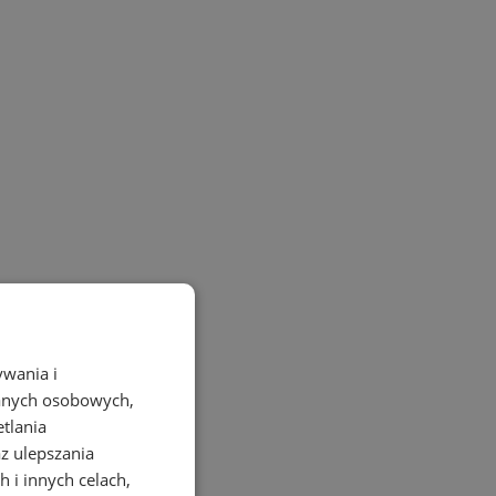
ywania i
danych osobowych,
etlania
az ulepszania
 i innych celach,