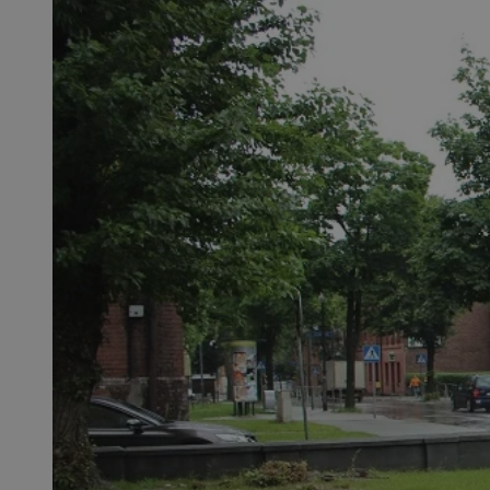
SessID
QeSessID
MvSessID
msToken
__cf_bm
__cf_bm
VISITOR_PRIVACY_
CookieScriptConse