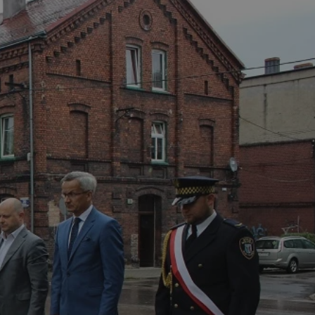
tyfikator sesji.
tyfikator sesji.
tyfikator sesji.
 celów
a, zapewniając, że
i, a ich dane są
przez witrynę
sług.
iania ludzi i botów.
ernetowej, ponieważ
aportów na temat
towej.
iania ludzi i botów.
ernetowej, ponieważ
aportów na temat
towej.
o przechowywania
watności dla ich
dane dotyczące
olityki i
ając, że ich
e w przyszłych
zez usługę Cookie-