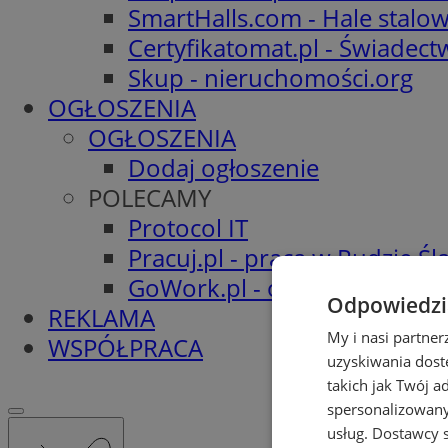
SmartHalls.com - Hale stalo
Certyfikatomat.pl - Świadec
Skup - nieruchomości.org
OGŁOSZENIA
OGŁOSZENIA
Dodaj ogłoszenie
POLECAMY
Protocol IT
Pracuj.pl - praca w Rudzie Ślą
GoWork.pl - oferty pracy
Odpowiedzia
REKLAMA
My i nasi partne
WSPÓŁPRACA
uzyskiwania dost
takich jak Twój a
spersonalizowanyc
usług.
Dostawcy s