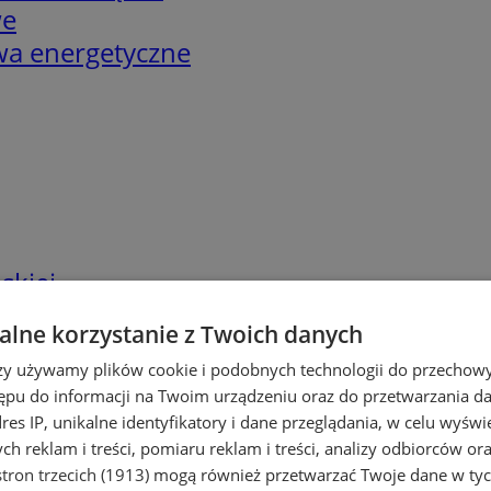
we
twa energetyczne
skiej
lne korzystanie z Twoich danych
rzy używamy plików cookie i podobnych technologii do przechow
ępu do informacji na Twoim urządzeniu oraz do przetwarzania 
dres IP, unikalne identyfikatory i dane przeglądania, w celu wyświ
h reklam i treści, pomiaru reklam i treści, analizy odbiorców or
tron trzecich (1913)
mogą również przetwarzać Twoje dane w tych