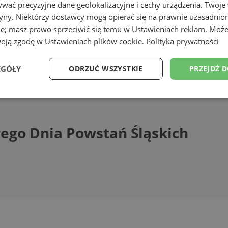
wać precyzyjne dane geolokalizacyjne i cechy urządzenia. Twoje
tryny. Niektórzy dostawcy mogą opierać się na prawnie uzasadnio
ie; masz prawo sprzeciwić się temu w
Ustawieniach reklam
. Może
woją zgodę w
Ustawieniach plików cookie
.
Polityka prywatności
EGÓŁY
ODRZUĆ WSZYSTKIE
PRZEJDŹ 
Dnia Powstań Śląskich
Wydajność
Targetowanie
Funkcjonalność
Ni
ego Dnia Powstań Śląskich
ezbędne
Wydajność
Targetowanie
Funkcjonalność
Niesklasyfikow
ie umożliwiają korzystanie z podstawowych funkcji strony internetowej, takich jak log
Bez niezbędnych plików cookie nie można prawidłowo korzystać ze strony internetowe
Provider
/
Okres
Opis
Domena
przechowywania