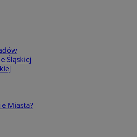
adów
e Śląskiej
kiej
ie Miasta?