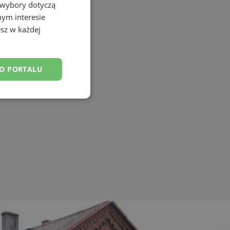
 wybory dotyczą
nym interesie
sz w każdej
DO PORTALU
esklasyfikowane
ane
owanie użytkownika i
j.