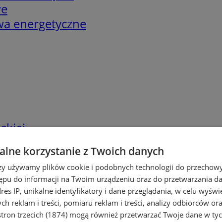
we
twa energetyczne
skiej
lne korzystanie z Twoich danych
rzy używamy plików cookie i podobnych technologii do przechow
ępu do informacji na Twoim urządzeniu oraz do przetwarzania 
dres IP, unikalne identyfikatory i dane przeglądania, w celu wyświ
h reklam i treści, pomiaru reklam i treści, analizy odbiorców or
tron trzecich (1874)
mogą również przetwarzać Twoje dane w tych