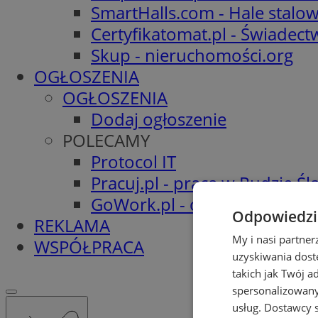
SmartHalls.com - Hale stalo
Certyfikatomat.pl - Świadec
Skup - nieruchomości.org
OGŁOSZENIA
OGŁOSZENIA
Dodaj ogłoszenie
POLECAMY
Protocol IT
Pracuj.pl - praca w Rudzie Ślą
GoWork.pl - oferty pracy
Odpowiedzia
REKLAMA
My i nasi partne
WSPÓŁPRACA
uzyskiwania dost
takich jak Twój a
spersonalizowanyc
usług.
Dostawcy s