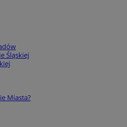
adów
e Śląskiej
kiej
ie Miasta?