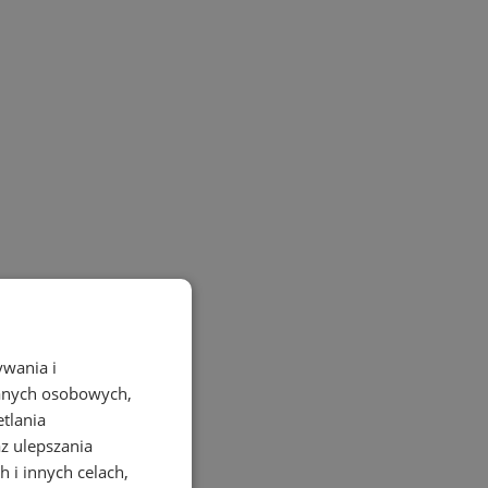
ywania i
danych osobowych,
etlania
az ulepszania
 i innych celach,