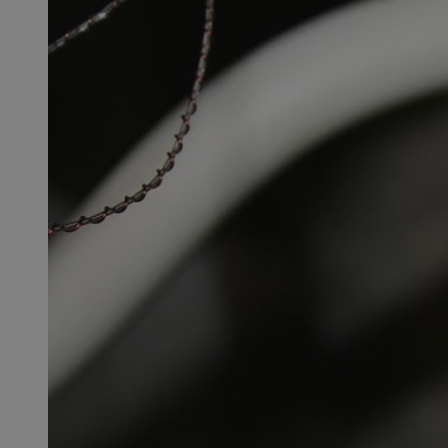
SessID
QeSessID
MvSessID
CookieScriptConse
VISITOR_PRIVACY_
msToken
Provider
Nazwa
Domena
Nazwa