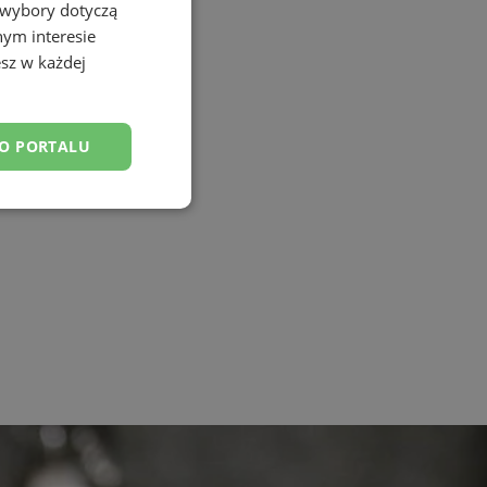
 wybory dotyczą
nym interesie
sz w każdej
DO PORTALU
esklasyfikowane
ane
owanie użytkownika i
j.