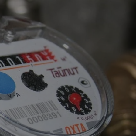
tyfikator sesji.
tyfikator sesji.
tyfikator sesji.
zez usługę Cookie-
eferencji
a pliki cookie. Jest
Cookie-Script.com
o przechowywania
watności dla ich
dane dotyczące
olityki i
ając, że ich
e w przyszłych
 celów
a, zapewniając, że
i, a ich dane są
przez witrynę
sług.