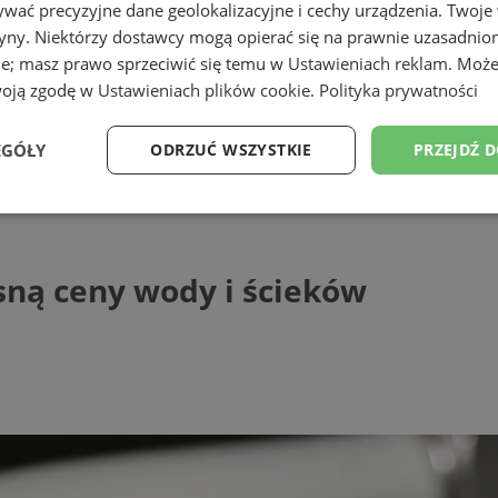
wać precyzyjne dane geolokalizacyjne i cechy urządzenia. Twoje
tryny. Niektórzy dostawcy mogą opierać się na prawnie uzasadnio
ie; masz prawo sprzeciwić się temu w
Ustawieniach reklam
. Może
woją zgodę w
Ustawieniach plików cookie
.
Polityka prywatności
EGÓŁY
ODRZUĆ WSZYSTKIE
PRZEJDŹ 
ceny wody i ścieków
Wydajność
Targetowanie
Funkcjonalność
Ni
sną ceny wody i ścieków
ezbędne
Wydajność
Targetowanie
Funkcjonalność
Niesklasyfikow
ie umożliwiają korzystanie z podstawowych funkcji strony internetowej, takich jak log
Bez niezbędnych plików cookie nie można prawidłowo korzystać ze strony internetowe
Provider
/
Okres
Opis
Domena
przechowywania