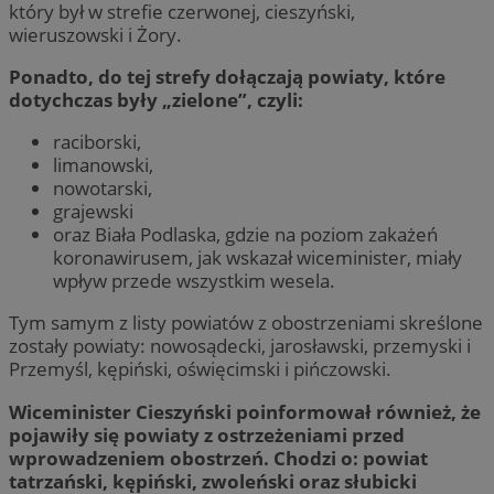
który był w strefie czerwonej, cieszyński,
wieruszowski i Żory.
Ponadto, do tej strefy dołączają powiaty, które
dotychczas były „zielone”, czyli:
raciborski,
limanowski,
nowotarski,
grajewski
oraz Biała Podlaska, gdzie na poziom zakażeń
koronawirusem, jak wskazał wiceminister, miały
wpływ przede wszystkim wesela.
Tym samym z listy powiatów z obostrzeniami skreślone
zostały powiaty: nowosądecki, jarosławski, przemyski i
Przemyśl, kępiński, oświęcimski i pińczowski.
Wiceminister Cieszyński poinformował również, że
pojawiły się powiaty z ostrzeżeniami przed
wprowadzeniem obostrzeń. Chodzi o: powiat
tatrzański, kępiński, zwoleński oraz słubicki