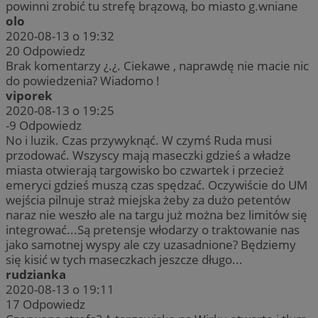
powinni zrobić tu strefę brązową, bo miasto g.wniane
olo
2020-08-13 o 19:32
20
Odpowiedz
Brak komentarzy ¿.¿. Ciekawe , naprawdę nie macie nic
do powiedzenia? Wiadomo !
viporek
2020-08-13 o 19:25
-9
Odpowiedz
No i luzik. Czas przywyknąć. W czymś Ruda musi
przodować. Wszyscy mają maseczki gdzieś a władze
miasta otwierają targowisko bo czwartek i przecież
emeryci gdzieś muszą czas spędzać. Oczywiście do UM
wejścia pilnuje straż miejska żeby za dużo petentów
naraz nie weszło ale na targu już można bez limitów się
integrować...Są pretensje włodarzy o traktowanie nas
jako samotnej wyspy ale czy uzasadnione? Będziemy
się kisić w tych maseczkach jeszcze długo...
rudzianka
2020-08-13 o 19:11
17
Odpowiedz