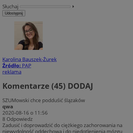
Słuchaj
⏵︎
Udostępnij
Karolina Bauszek-Żurek
Źródło:
PAP
reklama
Komentarze (45)
DODAJ
SZUMowski chce podduśić ślązaków
qwa
2020-08-16 o 11:56
8
Odpowiedz
Zadusić i doprowadzić do ciężkiego zachorowania na
niewydolność oddechową i do niedotlenienia mózgu