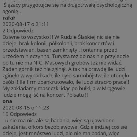
,Ślązacy przygotujcie się na długotrwałą psychologiczną
agonię .
rafał
2020-08-17 o 21:11
2
Odpowiedz
Dziwne to wszystko !! W Rudzie Śląskiej nic się nie
dzieje, brak kolonii, półkolonii, brak koncertów i
przedstawień, basen zamknięty , fontanna przed
urzędem nieczynna. Turysta też do nas nie przyjedzie
bo tu nie ma NIC. Masowych grobów też nie widać.
Żaden górnik też nie zginął. A tak na prawdę ile ludzi
zginęło w wypadkach, ile było samobójstw, ile utonęło
osób !! Ile firm zbankrutowało, ile ludzi straciło pracę!!
My zakładamy maseczki idąc po bułki, a w Mrągowie
ludzie mogą iść na koncert Polsatu !!
ona
2020-08-15 o 11:23
19
Odpowiedz
Tu nie ma nic, ale są badania, więc są ujawnione
zakażenia, ofkors bezobjawowe. Gdzie indziej coś się
dzieje, jest mnóstwo ludzi, ale nie ma badań, więc