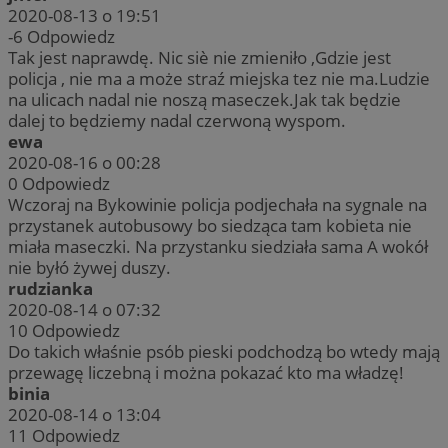
2020-08-13 o 19:51
-6
Odpowiedz
Tak jest naprawdę. Nic siè nie zmieniło ,Gdzie jest
policja , nie ma a może straź miejska tez nie ma.Ludzie
na ulicach nadal nie noszą maseczek.Jak tak będzie
dalej to będziemy nadal czerwoną wyspom.
ewa
2020-08-16 o 00:28
0
Odpowiedz
Wczoraj na Bykowinie policja podjechała na sygnale na
przystanek autobusowy bo siedząca tam kobieta nie
miała maseczki. Na przystanku siedziała sama A wokół
nie byłó żywej duszy.
rudzianka
2020-08-14 o 07:32
10
Odpowiedz
Do takich właśnie psób pieski podchodzą bo wtedy mają
przewagę liczebną i można pokazać kto ma władzę!
binia
2020-08-14 o 13:04
11
Odpowiedz