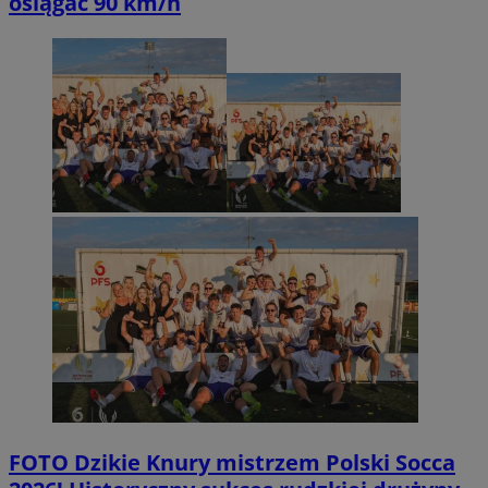
osiągać 90 km/h
FOTO
Dzikie Knury mistrzem Polski Socca