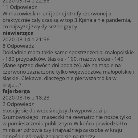
2020-08-14 o 22:56
11
Odpowiedz
W mazowieckim ani jednej strefy czerwonej a
praktycznie cały czas są w top 3.Kpina a nie pandemia,
co najwyżej zwykły sezon grypy.
niewierząca
2020-08-14 o 21:56
8
Odpowiedz
Dokładnie mam takie same spostrzeżenia: małopolskie
- 180 przypadków, śląskie - 160, mazowieckie - 140
(dane sprzed dwóch dni bodajże), ale na mapie na
czerwono zaznaczone tylko województwa małopolskie i
śląskie. Ciekawe, dlaczego nie pierwsza trójka w
kraju...?
fajerberga
2020-08-16 o 18:23
2
Odpowiedz
Stosuję się do wcześniejszych wypowiedzi p.
Szumowskiego i maseczki na zewnątrz nie noszę tylko
w pomieszczeniu publicznym.W końcu powiedział to
minister zdrowia czyli najważniejsza osoba w kraju
odnośnie zdrowia znająca się na rzeczy .