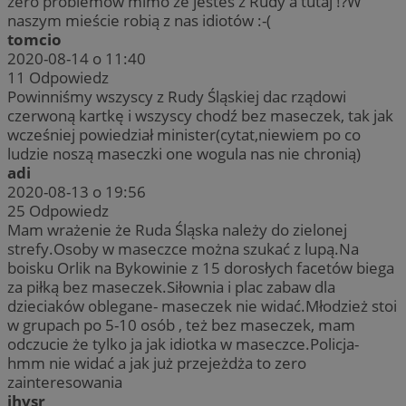
zero problemów mimo że jesteś z Rudy a tutaj !?W
naszym mieście robią z nas idiotów :-(
tomcio
2020-08-14 o 11:40
11
Odpowiedz
Powinniśmy wszyscy z Rudy Śląskiej dac rządowi
czerwoną kartkę i wszyscy chodź bez maseczek, tak jak
wcześniej powiedział minister(cytat,niewiem po co
ludzie noszą maseczki one wogula nas nie chronią)
adi
2020-08-13 o 19:56
25
Odpowiedz
Mam wrażenie że Ruda Śląska należy do zielonej
strefy.Osoby w maseczce można szukać z lupą.Na
boisku Orlik na Bykowinie z 15 dorosłych facetów biega
za piłką bez maseczek.Siłownia i plac zabaw dla
dzieciaków oblegane- maseczek nie widać.Młodzież stoi
w grupach po 5-10 osób , też bez maseczek, mam
odczucie że tylko ja jak idiotka w maseczce.Policja-
hmm nie widać a jak już przejeżdża to zero
zainteresowania
jhvsr