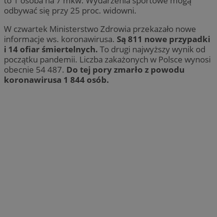
to 1 osoba na 7 mkw. Wydarzenia sportowe mogą
odbywać się przy 25 proc. widowni.
W czwartek Ministerstwo Zdrowia przekazało nowe
informacje ws. koronawirusa.
Są 811 nowe przypadki
i 14 ofiar śmiertelnych.
To drugi najwyższy wynik od
początku pandemii. Liczba zakażonych w Polsce wynosi
obecnie 54 487.
Do tej pory zmarło z powodu
koronawirusa 1 844 osób.