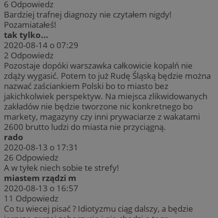
6
Odpowiedz
Bardziej trafnej diagnozy nie czytałem nigdy!
Pozamiatałeś!
tak tylko...
2020-08-14 o 07:29
2
Odpowiedz
Pozostaje dopóki warszawka całkowicie kopalń nie
zdąży wygasić. Potem to już Rudę Śląską będzie można
nazwać zaściankiem Polski bo to miasto bez
jakichkolwiek perspektyw. Na miejsca zlikwidowanych
zakładów nie będzie tworzone nic konkretnego bo
markety, magazyny czy inni prywaciarze z wakatami
2600 brutto ludzi do miasta nie przyciągną.
rado
2020-08-13 o 17:31
26
Odpowiedz
A w tyłek niech sobie te strefy!
miastem rządzi m
2020-08-13 o 16:57
11
Odpowiedz
Co tu wiecej pisać ? Idiotyzmu ciąg dalszy, a będzie