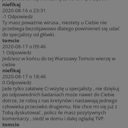
niefikaj
2020-08-16 o 23:31
-1
Odpowiedz
Ty masz poważnie wirusa , niestety u Ciebie nie
przebiega bezobjawowo dlatego powinieneś się udać
do specjalisty od główki.
tomcio
2020-08-17 o 09:46
1
Odpowiedz
Jedziesz w końcu do tej Warszawy Tomcio wierzę w
ciebie
niefikaj
2020-08-17 o 18:46
0
Odpowiedz
Jade tylko załatwię Ci wizytę u specjalisty , nie dziękuj
po odpowiednich badaniach może nawet do Ciebie
dotrze, że robią z nas kretynów i nastawiają jednego
człowieka przeciwko drugiemu. Nie chce mi się już z
Tobą dyskutować , policz ile masz pozytywnych
komentarzy , siedź w domu i dalej oglądaj TVP.
tomcio