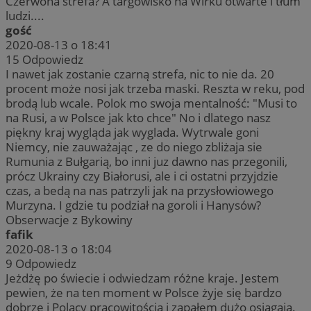
Czerwona strefa? A targowisko na Wirku otwarte i tłum
ludzi....
gość
2020-08-13 o 18:41
15
Odpowiedz
I nawet jak zostanie czarną strefa, nic to nie da. 20
procent może nosi jak trzeba maski. Reszta w reku, pod
brodą lub wcale. Polok mo swoja mentalność: "Musi to
na Rusi, a w Polsce jak kto chce" No i dlatego nasz
piękny kraj wygląda jak wyglada. Wytrwale goni
Niemcy, nie zauważając , ze do niego zbliżaja sie
Rumunia z Bułgarią, bo inni juz dawno nas przegonili,
prócz Ukrainy czy Białorusi, ale i ci ostatni przyjdzie
czas, a bedą na nas patrzyli jak na przysłowiowego
Murzyna. I gdzie tu podział na goroli i Hanysów?
Obserwacje z Bykowiny
fafik
2020-08-13 o 18:04
9
Odpowiedz
Jeżdżę po świecie i odwiedzam różne kraje. Jestem
pewien, że na ten moment w Polsce żyje się bardzo
dobrze i Polacy pracowitością i zapałem dużo osiągają.