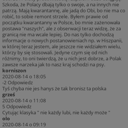
Szkoda, że Polacy dbają tylko o swoje, a na innych nie
patrzą. Mają kwarantannę, ale jadą do Obi, bo nie ma co
robić, to sobie remont strzele. Byłem prawie od
początku kwarantanny w Polsce, bo mnie zażenowała
postawa "naszych", ale z obserwacji teraz widzę, że za
granicą nie ma wcale lepiej. Do nas tylko dochodzą
informacje o nowych postanowieniach np. w Hiszpanii,
w której teraz jestem, ale jeszcze nie widziałem wielu,
którzy by się stosowali. Jedyne czym się od nich
różnimy, to oni twierdzą, że u nich jest dobrze, a Polak
zawsze narzeka jak to nasz kraj schodzi na psy.
korniszon
2020-08-14 o 18:05
-2
Odpowiedz
Tyś chyba nie jes hanys że tak bronisz ta polska
grześ
2020-08-14 o 11:08
5
Odpowiedz
Cytując klasyka " nie każdy lubi, nie każdy może "
olo
2020-08-14 o 09:19