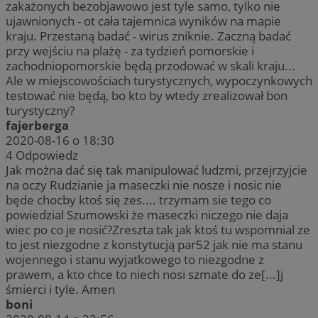
zakażonych bezobjawowo jest tyle samo, tylko nie
ujawnionych - ot cała tajemnica wyników na mapie
kraju. Przestaną badać - wirus zniknie. Zaczną badać
przy wejściu na plażę - za tydzień pomorskie i
zachodniopomorskie będą przodować w skali kraju...
Ale w miejscowościach turystycznych, wypoczynkowych
testować nie będą, bo kto by wtedy zrealizował bon
turystyczny?
fajerberga
2020-08-16 o 18:30
4
Odpowiedz
Jak można dać się tak manipulować ludzmi, przejrzyjcie
na oczy Rudzianie ja maseczki nie nosze i nosic nie
będe chocby ktoś się zes.... trzymam sie tego co
powiedzial Szumowski że maseczki niczego nie daja
wiec po co je nosić?Zreszta tak jak ktoś tu wspomnial ze
to jest niezgodne z konstytucją par52 jak nie ma stanu
wojennego i stanu wyjatkowego to niezgodne z
prawem, a kto chce to niech nosi szmate do ze[...]j
śmierci i tyle. Amen
boni