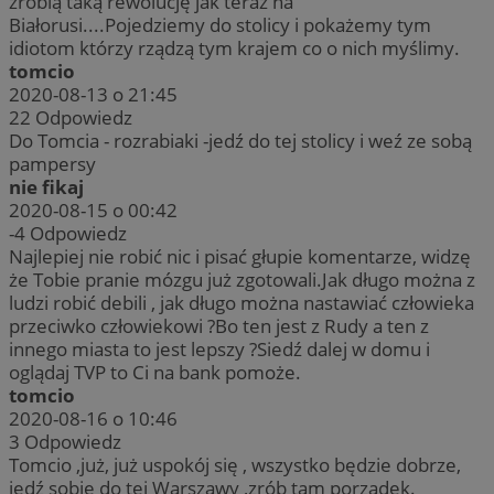
zrobią taką rewolucję jak teraz na
Białorusi....Pojedziemy do stolicy i pokażemy tym
idiotom którzy rządzą tym krajem co o nich myślimy.
tomcio
2020-08-13 o 21:45
22
Odpowiedz
Do Tomcia - rozrabiaki -jedź do tej stolicy i weź ze sobą
pampersy
nie fikaj
2020-08-15 o 00:42
-4
Odpowiedz
Najlepiej nie robić nic i pisać głupie komentarze, widzę
że Tobie pranie mózgu już zgotowali.Jak długo można z
ludzi robić debili , jak długo można nastawiać człowieka
przeciwko człowiekowi ?Bo ten jest z Rudy a ten z
innego miasta to jest lepszy ?Siedź dalej w domu i
oglądaj TVP to Ci na bank pomoże.
tomcio
2020-08-16 o 10:46
3
Odpowiedz
Tomcio ,już, już uspokój się , wszystko będzie dobrze,
jedź sobie do tej Warszawy ,zrób tam porządek.