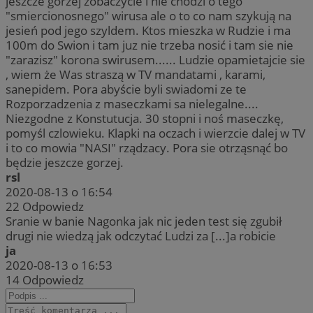
jeszcze gorzej zobaczycie i nie chodzi o tego
"smiercionosnego" wirusa ale o to co nam szykują na
jesień pod jego szyldem. Ktos mieszka w Rudzie i ma
100m do Swion i tam juz nie trzeba nosić i tam sie nie
"zarazisz" korona swirusem...... Ludzie opamietajcie sie
, wiem że Was straszą w TV mandatami , karami,
sanepidem. Pora abyście byli swiadomi ze te
Rozporzadzenia z maseczkami sa nielegalne....
Niezgodne z Konstutucja. 30 stopni i noś maseczkę,
pomyśl czlowieku. Klapki na oczach i wierzcie dalej w TV
i to co mowia "NASI" rządzacy. Pora sie otrząsnąć bo
będzie jeszcze gorzej.
rsl
2020-08-13 o 16:54
22
Odpowiedz
Sranie w banie Nagonka jak nic jeden test się zgubił
drugi nie wiedzą jak odczytać Ludzi za [...]a robicie
ja
2020-08-13 o 16:53
14
Odpowiedz