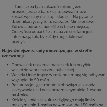
– Tam liczba tych zakażeń rośnie. Jeżeli
urośnie jeszcze bardziej, to powiat może
zostać wpisany na listę – dodał. – Na pytanie
dziennikarzy, czy to oznacza, że Ministerstwo
Zdrowia odradza podróże w takie miejsca,
Cieszyński odparł, że „mapa ze strefami jest
informacją tak, by każdy mógł dokonać
oceny”.
Najważniejsze zasady obowiązujące w strefie
czerwonej:
Obowiązek noszenia maseczek lub przyłbic
wszędzie w przestrzeni publicznej.
Wesela i inne imprezy rodzinne mogą się odbywać
w grupie do 50 osób.
Restauracje i gastronomia obowiązuje zasada
zakrywania ust i nosa oraz maksymalnie 1 osoba
na 4mkw.
Kościoły i miejsca kultu religijnego mają limity
maksymalnie 1 osoba na 4 m kw., do 150 osób na