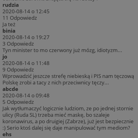
rudzia
2020-08-14 o 12:45
11
Odpowiedz
Ja też
binia
2020-08-14 o 19:27
3
Odpowiedz
Tyn minister to mo czerwony już mózg, idiotyzm...
jo
2020-08-14 o 11:48
9
Odpowiedz
Wprowadzić jeszcze strefę niebieską i PIS nam tęczową
Polskę zrobi a tacy z nich przeciwnicy tęczy...
abcde
2020-08-14 o 09:48
5
Odpowiedz
Jak wytłumaczyć logicznie ludziom, ze po jednej stornie
ulicy (Ruda SL) trzeba mieć maskę, bo szaleje
koronawirus, a po druigiej (Zabrze), już jest bezpiecznie
:) Serio ktoś dalej się daje manipulować tym mediom?
ehs