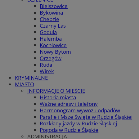
Bielszowice
Bykowina
Chebzie
Czarny Las
Godula
Halemba
Kochłowice
Nowy Bytom
Orzegów
Ruda
Wirek
KRYMINALNE
MIASTO
INFORMACJE O MIEŚCIE
Historia miasta
Ważne adresy i telefony
Harmonogram wywozu odpadów
Parafie i Msze Święte w Rudzie Śląskiej
Rozkłady jazdy w Rudzie Śląskiej
Pogoda w Rudzie Śląskiej
ADMINISTRACJA