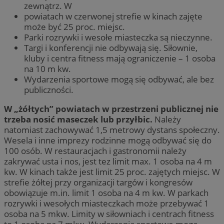
zewnątrz. W
powiatach w czerwonej strefie w kinach zajęte
może być 25 proc. miejsc.
Parki rozrywki i wesołe miasteczka są nieczynne.
Targi i konferencji nie odbywają się. Siłownie,
kluby i centra fitness mają ograniczenie – 1 osoba
na 10 m kw.
Wydarzenia sportowe mogą się odbywać, ale bez
publiczności.
W „żółtych” powiatach w przestrzeni publicznej nie
trzeba nosić maseczek lub przyłbic.
Należy
natomiast zachowywać 1,5 metrowy dystans społeczny.
Wesela i inne imprezy rodzinne mogą odbywać się do
100 osób. W restauracjach i gastronomii należy
zakrywać usta i nos, jest tez limit max. 1 osoba na 4 m
kw. W kinach także jest limit 25 proc. zajętych miejsc. W
strefie żółtej przy organizacji targów i kongresów
obowiązuje m.in. limit 1 osoba na 4 m kw. W parkach
rozrywki i wesołych miasteczkach może przebywać 1
osoba na 5 mkw. Limity w siłowniach i centrach fitness