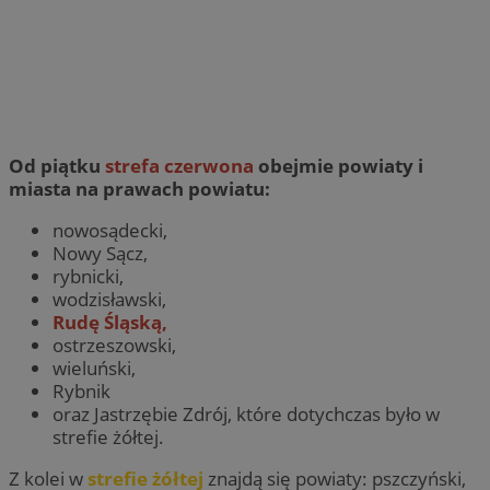
Od piątku
strefa czerwona
obejmie powiaty i
miasta na prawach powiatu:
nowosądecki,
Nowy Sącz,
rybnicki,
wodzisławski,
Rudę Śląską,
ostrzeszowski,
wieluński,
Rybnik
oraz Jastrzębie Zdrój, które dotychczas było w
strefie żółtej.
Z kolei w
strefie żółtej
znajdą się powiaty: pszczyński,