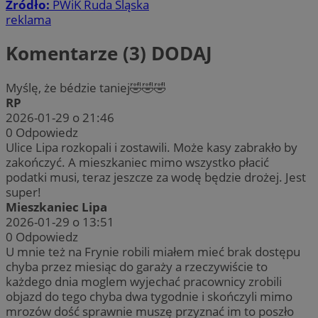
Źródło:
PWiK Ruda Śląska
reklama
Komentarze (3)
DODAJ
Myślę, że bédzie taniej🤣🤣🤣
RP
2026-01-29 o 21:46
0
Odpowiedz
Ulice Lipa rozkopali i zostawili. Może kasy zabrakło by
zakończyć. A mieszkaniec mimo wszystko płacić
podatki musi, teraz jeszcze za wodę będzie drożej. Jest
super!
Mieszkaniec Lipa
2026-01-29 o 13:51
0
Odpowiedz
U mnie też na Frynie robili miałem mieć brak dostępu
chyba przez miesiąc do garaży a rzeczywiście to
każdego dnia moglem wyjechać pracownicy zrobili
objazd do tego chyba dwa tygodnie i skończyli mimo
mrozów dość sprawnie muszę przyznać im to poszło