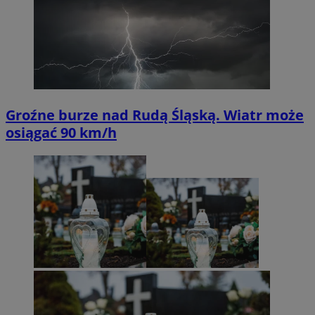
Groźne burze nad Rudą Śląską. Wiatr może
osiągać 90 km/h