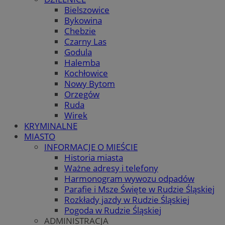
Bielszowice
Bykowina
Chebzie
Czarny Las
Godula
Halemba
Kochłowice
Nowy Bytom
Orzegów
Ruda
Wirek
KRYMINALNE
MIASTO
INFORMACJE O MIEŚCIE
Historia miasta
Ważne adresy i telefony
Harmonogram wywozu odpadów
Parafie i Msze Święte w Rudzie Śląskiej
Rozkłady jazdy w Rudzie Śląskiej
Pogoda w Rudzie Śląskiej
ADMINISTRACJA