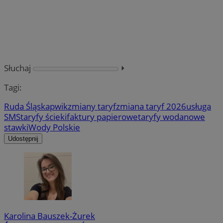
Słuchaj
⏵︎
Tagi:
Ruda Śląska
pwik
zmiany taryf
zmiana taryf 2026
usługa
SMS
taryfy ścieki
faktury papierowe
taryfy woda
nowe
stawki
Wody Polskie
Udostępnij
Karolina Bauszek-Żurek