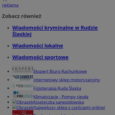
reklama
Zobacz również
Wiadomości kryminalne w Rudzie
Śląskiej
Wiadomości lokalne
Wiadomości sportowe
Ekspert Biuro Rachunkowe
Internetowy sklep motoryzacyjny
Fizjoterapia Ruda Śląska
Klimatyzacje - Pompy ciepła
Książeczka sanepidowska
Największy sklep z częściami online!