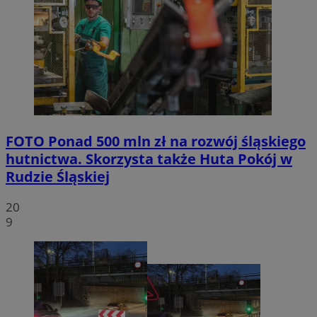
FOTO
Ponad 500 mln zł na rozwój śląskiego
hutnictwa. Skorzysta także Huta Pokój w
Rudzie Śląskiej
20
9