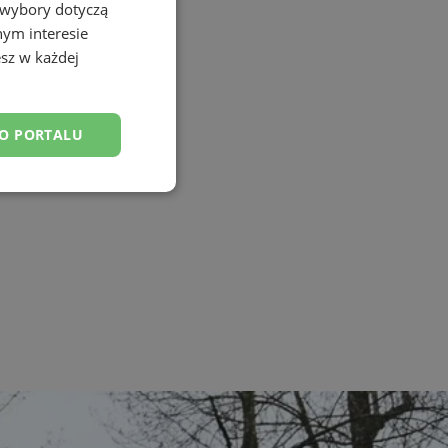
 wybory dotyczą
nym interesie
sz w każdej
DO PORTALU
esklasyfikowane
ane
owanie użytkownika i
j.