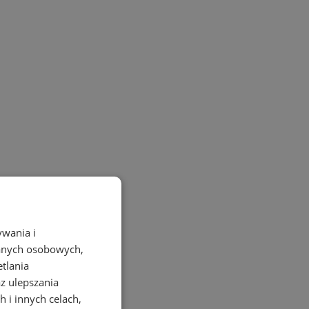
ywania i
danych osobowych,
etlania
az ulepszania
 i innych celach,