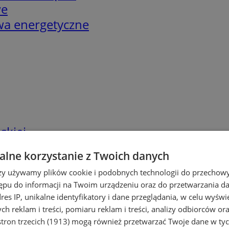
we
twa energetyczne
skiej
lne korzystanie z Twoich danych
rzy używamy plików cookie i podobnych technologii do przechow
ępu do informacji na Twoim urządzeniu oraz do przetwarzania 
dres IP, unikalne identyfikatory i dane przeglądania, w celu wyświ
h reklam i treści, pomiaru reklam i treści, analizy odbiorców or
tron trzecich (1913)
mogą również przetwarzać Twoje dane w tych