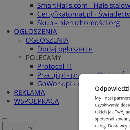
SmartHalls.com - Hale stalo
Certyfikatomat.pl - Świadec
Skup - nieruchomości.org
OGŁOSZENIA
OGŁOSZENIA
Dodaj ogłoszenie
POLECAMY
Protocol IT
Pracuj.pl - praca w Rudzie Ślą
GoWork.pl - oferty pracy
Odpowiedzia
REKLAMA
My i nasi partne
WSPÓŁPRACA
uzyskiwania dost
takich jak Twój a
spersonalizowanyc
usług.
Dostawcy s