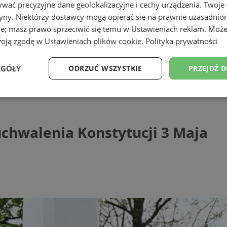
wać precyzyjne dane geolokalizacyjne i cechy urządzenia. Twoje
tryny. Niektórzy dostawcy mogą opierać się na prawnie uzasadnio
ie; masz prawo sprzeciwić się temu w
Ustawieniach reklam
. Może
woją zgodę w
Ustawieniach plików cookie
.
Polityka prywatności
EGÓŁY
ODRZUĆ WSZYSTKIE
PRZEJDŹ 
alenia Konstytucji 3 Maja
Wydajność
Targetowanie
Funkcjonalność
Ni
 uchwalenia Konstytucji 3 Maja
ezbędne
Wydajność
Targetowanie
Funkcjonalność
Niesklasyfikow
ie umożliwiają korzystanie z podstawowych funkcji strony internetowej, takich jak log
Bez niezbędnych plików cookie nie można prawidłowo korzystać ze strony internetowe
Provider
/
Okres
Opis
Domena
przechowywania