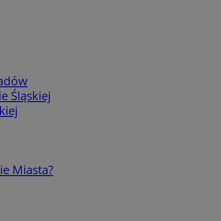
adów
e Śląskiej
kiej
ie Miasta?