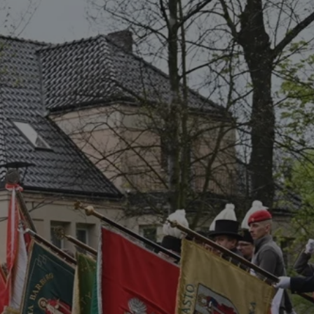
tyfikator sesji.
tyfikator sesji.
tyfikator sesji.
 celów
a, zapewniając, że
i, a ich dane są
przez witrynę
sług.
iania ludzi i botów.
ernetowej, ponieważ
aportów na temat
towej.
iania ludzi i botów.
ernetowej, ponieważ
aportów na temat
towej.
o przechowywania
watności dla ich
dane dotyczące
olityki i
ając, że ich
e w przyszłych
zez usługę Cookie-