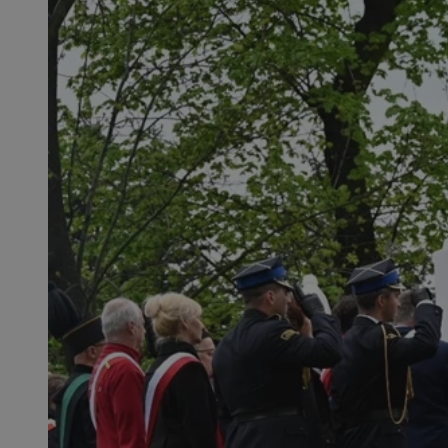
SessID
QeSessID
MvSessID
msToken
__cf_bm
__cf_bm
VISITOR_PRIVACY_
CookieScriptConse