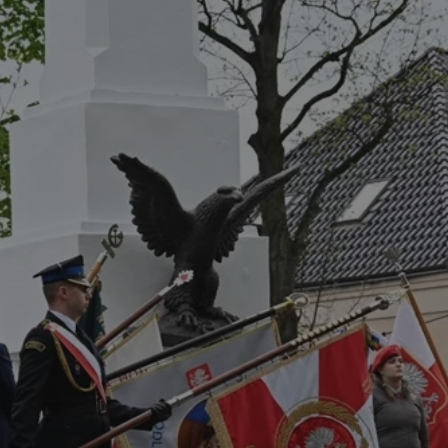
rudaslaska.com.pl
1 rok
Ten plik cookie przechowuje iden
rudaslaska.com.pl
1 rok
Ten plik cookie przechowuje iden
rudaslaska.com.pl
1 rok
Ten plik cookie przechowuje iden
.tiktok.com
1 tydzień 3 dni
Ten plik cookie jest używany do
uwierzytelniania i bezpieczeństw
użytkownicy pozostają zalogowan
zabezpieczone, jak poruszać się 
internetową lub interakcji z jej u
30 minut
Ten plik cookie służy do rozróżn
Cloudflare Inc.
Jest to korzystne dla strony int
.x.com
umożliwia tworzenie ważnych r
korzystania z jej witryny interne
29 minut 59
Ten plik cookie służy do rozróżn
Cloudflare Inc.
sekund
Jest to korzystne dla strony int
.twitter.com
umożliwia tworzenie ważnych r
korzystania z jej witryny interne
Polityce prywatności Google
METADATA
5 miesięcy 4
Ten plik cookie jest używany d
YouTube
tygodnie
zgody użytkownika i wyboru pry
.youtube.com
interakcji z witryną. Rejestruje 
zgody odwiedzającego na różne p
ustawienia prywatności, zapewni
preferencje zostaną uhonorowan
sesjach.
nt
4 tygodnie 2 dni
Ten plik cookie jest używany pr
CookieScript