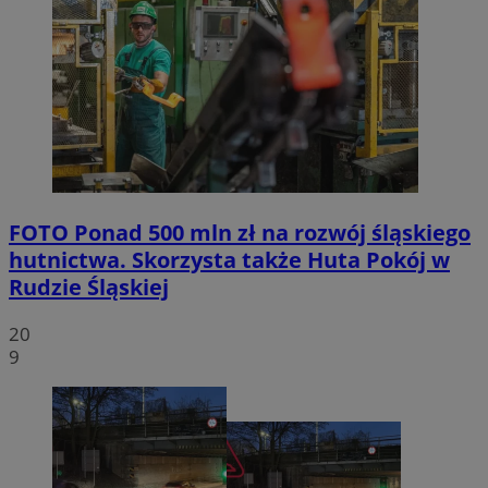
FOTO
Ponad 500 mln zł na rozwój śląskiego
hutnictwa. Skorzysta także Huta Pokój w
Rudzie Śląskiej
20
9