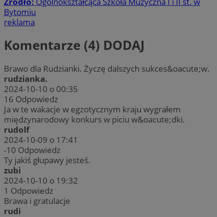
Źródło:
Ogólnokształcąca Szkoła Muzyczna I i II st. w
Bytomiu
reklama
Komentarze (4)
DODAJ
Brawo dla Rudzianki. Życzę dalszych sukces&oacute;w.
rudzianka.
2024-10-10 o 00:35
16
Odpowiedz
Ja w te wakacje w egzotycznym kraju wygrałem
międzynarodowy konkurs w piciu w&oacute;dki.
rudolf
2024-10-09 o 17:41
-10
Odpowiedz
Ty jakiś głupawy jesteś.
zubi
2024-10-10 o 19:32
1
Odpowiedz
Brawa i gratulacje
rudi