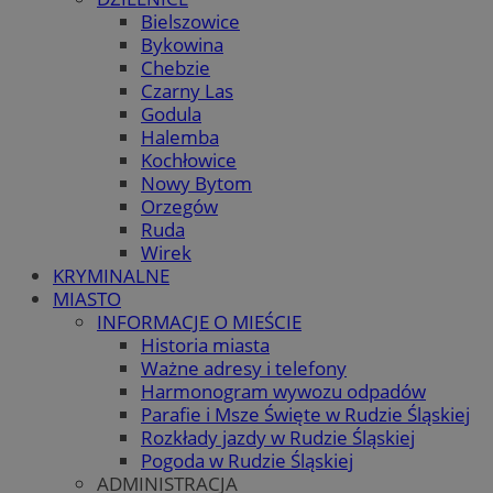
Bielszowice
Bykowina
Chebzie
Czarny Las
Godula
Halemba
Kochłowice
Nowy Bytom
Orzegów
Ruda
Wirek
KRYMINALNE
MIASTO
INFORMACJE O MIEŚCIE
Historia miasta
Ważne adresy i telefony
Harmonogram wywozu odpadów
Parafie i Msze Święte w Rudzie Śląskiej
Rozkłady jazdy w Rudzie Śląskiej
Pogoda w Rudzie Śląskiej
ADMINISTRACJA