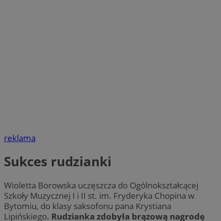
reklama
Sukces rudzianki
Wioletta Borowska uczęszcza do Ogólnokształcącej
Szkoły Muzycznej I i II st. im. Fryderyka Chopina w
Bytomiu, do klasy saksofonu pana Krystiana
Lipińskiego.
Rudzianka zdobyła brązową nagrodę