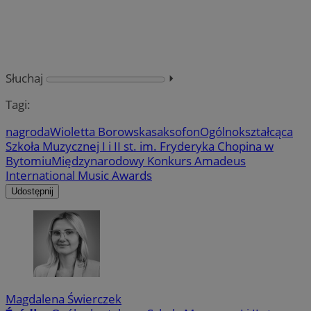
Słuchaj
⏵︎
Tagi:
nagroda
Wioletta Borowska
saksofon
Ogólnokształcąca
Szkoła Muzycznej I i II st. im. Fryderyka Chopina w
Bytomiu
Międzynarodowy Konkurs Amadeus
International Music Awards
Udostępnij
Magdalena Świerczek