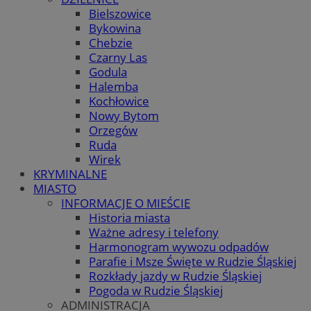
Bielszowice
Bykowina
Chebzie
Czarny Las
Godula
Halemba
Kochłowice
Nowy Bytom
Orzegów
Ruda
Wirek
KRYMINALNE
MIASTO
INFORMACJE O MIEŚCIE
Historia miasta
Ważne adresy i telefony
Harmonogram wywozu odpadów
Parafie i Msze Święte w Rudzie Śląskiej
Rozkłady jazdy w Rudzie Śląskiej
Pogoda w Rudzie Śląskiej
ADMINISTRACJA