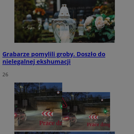
Grabarze pomylili groby. Doszło do
nielegalnej ekshumacji
26