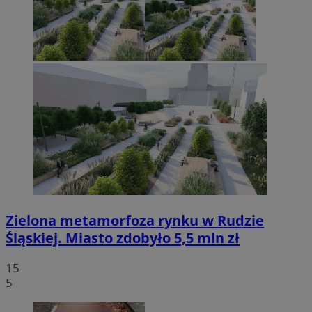
Zielona metamorfoza rynku w Rudzie
Śląskiej. Miasto zdobyło 5,5 mln zł
15
5