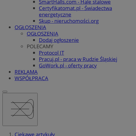
SmartHalls.com - Hale stalowe
Certyfikatomat.pl - Świadectwa
energetyczne
Skup - nieruchomości.org
OGŁOSZENIA
OGŁOSZENIA
Dodaj ogłoszenie
POLECAMY
Protocol IT
Pracuj.pl - praca w Rudzie Śląskiej
GoWork.pl - oferty pracy
REKLAMA
WSPÓŁPRACA
Ciekawe artykuły