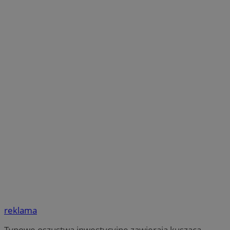
reklama
Typowe oszustwa inwestycyjne zawierają kuszącą