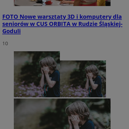
FOTO
Nowe warsztaty 3D i komputery dla
seniorów w CUS ORBITA w Rudzie Śląskiej-
Goduli
10