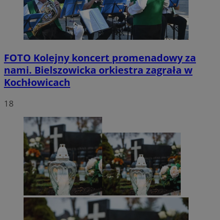
FOTO
Kolejny koncert promenadowy za
nami. Bielszowicka orkiestra zagrała w
Kochłowicach
18