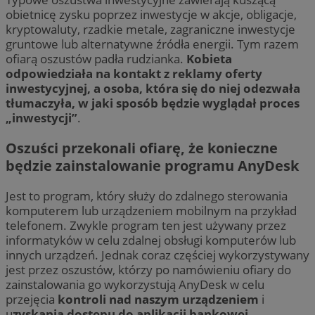
obietnicę zysku poprzez inwestycje w akcje, obligacje,
kryptowaluty, rzadkie metale, zagraniczne inwestycje
gruntowe lub alternatywne źródła energii. Tym razem
ofiarą oszustów padła rudzianka.
Kobieta
odpowiedziała na kontakt z reklamy oferty
inwestycyjnej, a osoba, która się do niej odezwała
tłumaczyła, w jaki sposób będzie wyglądał proces
„inwestycji”
.
Oszuści przekonali ofiarę, że konieczne
będzie zainstalowanie programu AnyDesk
Jest to program, który służy do zdalnego sterowania
komputerem lub urządzeniem mobilnym na przykład
telefonem. Zwykle program ten jest używany przez
informatyków w celu zdalnej obsługi komputerów lub
innych urządzeń. Jednak coraz częściej wykorzystywany
jest przez oszustów, którzy po namówieniu ofiary do
zainstalowania go wykorzystują AnyDesk w celu
przejęcia
kontroli nad naszym urządzeniem
i
u
zyskania dostępu do aplikacji bankowej.