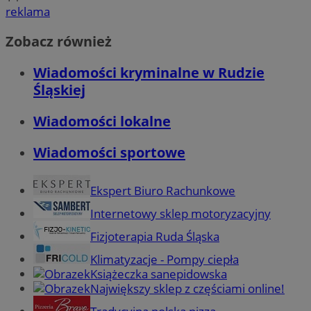
reklama
Zobacz również
Wiadomości kryminalne w Rudzie
Śląskiej
Wiadomości lokalne
Wiadomości sportowe
Ekspert Biuro Rachunkowe
Internetowy sklep motoryzacyjny
Fizjoterapia Ruda Śląska
Klimatyzacje - Pompy ciepła
Książeczka sanepidowska
Największy sklep z częściami online!