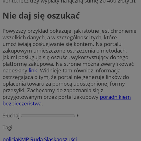
konto, lecz trzy wypłaty na łączną sumę 20 400 złotych.
Nie daj się oszukać
Powyższy przykład pokazuje, jak istotne jest chronienie
wszelkich danych, a w szczególności tych, które
umożliwiają posługiwanie się kontem. Na portalu
zakupowym umieszczone ostrzeżenia o metodach,
jakimi posługują się oszuści, wykorzystujący do tego
platformę zakupową. Na stronie można zweryfikować
nadesłany
link
. Widnieje tam również informacja
ostrzegająca o tym, że portal nie generuje linków do
opłacenia towaru za pomocą udostępnionej formy
przesyłki. Zachęcamy do zapoznania się z
przygotowanym przez portal zakupowy
poradnikiem
bezpieczeństwa
.
Słuchaj
⏵︎
Tagi:
policja
KMP Ruda Śląska
oszuści