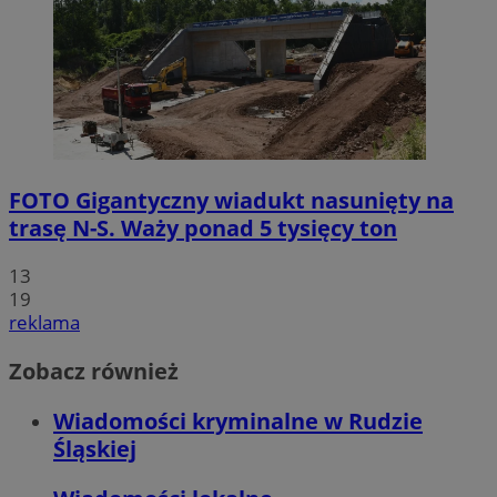
FOTO
Gigantyczny wiadukt nasunięty na
trasę N-S. Waży ponad 5 tysięcy ton
13
19
reklama
Zobacz również
Wiadomości kryminalne w Rudzie
Śląskiej