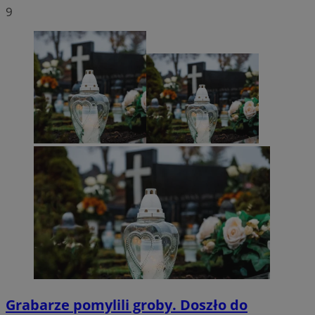
9
Grabarze pomylili groby. Doszło do