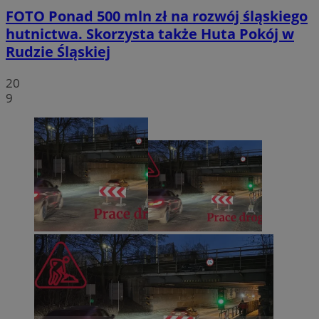
FOTO
Ponad 500 mln zł na rozwój śląskiego
hutnictwa. Skorzysta także Huta Pokój w
Rudzie Śląskiej
20
9