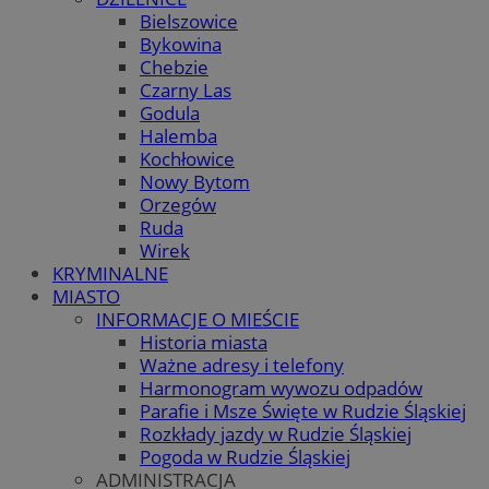
Bielszowice
Bykowina
Chebzie
Czarny Las
Godula
Halemba
Kochłowice
Nowy Bytom
Orzegów
Ruda
Wirek
KRYMINALNE
MIASTO
INFORMACJE O MIEŚCIE
Historia miasta
Ważne adresy i telefony
Harmonogram wywozu odpadów
Parafie i Msze Święte w Rudzie Śląskiej
Rozkłady jazdy w Rudzie Śląskiej
Pogoda w Rudzie Śląskiej
ADMINISTRACJA