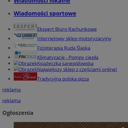
Wiadomości lokalne
Wiadomości sportowe
Ekspert Biuro Rachunkowe
Internetowy sklep motoryzacyjny
Fizjoterapia Ruda Śląska
Klimatyzacje - Pompy ciepła
Książeczka sanepidowska
Największy sklep z częściami online!
Tradycyjna polska pizza
reklama
reklama
Ogłoszenia