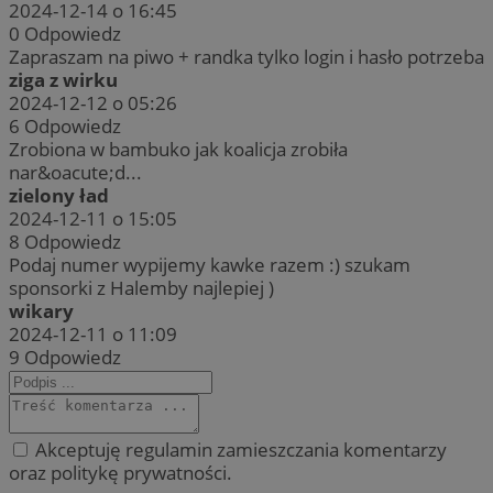
2024-12-14 o 16:45
0
Odpowiedz
Zapraszam na piwo + randka tylko login i hasło potrzeba
ziga z wirku
2024-12-12 o 05:26
6
Odpowiedz
Zrobiona w bambuko jak koalicja zrobiła
nar&oacute;d...
zielony ład
2024-12-11 o 15:05
8
Odpowiedz
Podaj numer wypijemy kawke razem :) szukam
sponsorki z Halemby najlepiej )
wikary
2024-12-11 o 11:09
9
Odpowiedz
Akceptuję regulamin zamieszczania komentarzy
oraz politykę prywatności.