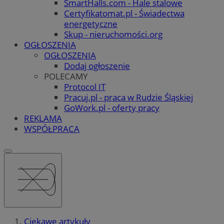
SmartHalls.com - Hale stalowe
Certyfikatomat.pl - Świadectwa
energetyczne
Skup - nieruchomości.org
OGŁOSZENIA
OGŁOSZENIA
Dodaj ogłoszenie
POLECAMY
Protocol IT
Pracuj.pl - praca w Rudzie Śląskiej
GoWork.pl - oferty pracy
REKLAMA
WSPÓŁPRACA
Ciekawe artykuły