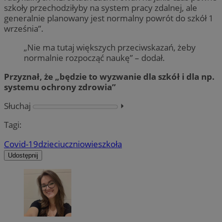
szkoły przechodziłyby na system pracy zdalnej, ale
generalnie planowany jest normalny powrót do szkół 1
września”.
„Nie ma tutaj większych przeciwskazań, żeby
normalnie rozpocząć naukę” – dodał.
Przyznał, że „będzie to wyzwanie dla szkół i dla np.
systemu ochrony zdrowia”
Słuchaj
⏵︎
Tagi:
Covid-19
dzieci
uczniowie
szkoła
Udostępnij