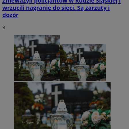
Znieważyli policjantów w Rudzie Śląskiej i
wrzucili nagranie do sieci. Są zarzuty i
dozór
9