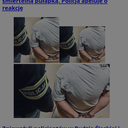
śmiertelną pułapką. Policja apeluje o
reakcję