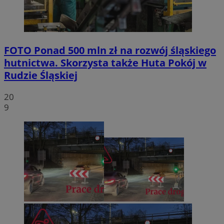
FOTO
Ponad 500 mln zł na rozwój śląskiego
hutnictwa. Skorzysta także Huta Pokój w
Rudzie Śląskiej
20
9