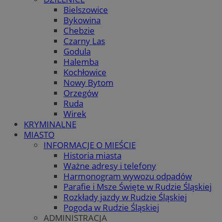
Bielszowice
Bykowina
Chebzie
Czarny Las
Godula
Halemba
Kochłowice
Nowy Bytom
Orzegów
Ruda
Wirek
KRYMINALNE
MIASTO
INFORMACJE O MIEŚCIE
Historia miasta
Ważne adresy i telefony
Harmonogram wywozu odpadów
Parafie i Msze Święte w Rudzie Śląskiej
Rozkłady jazdy w Rudzie Śląskiej
Pogoda w Rudzie Śląskiej
ADMINISTRACJA