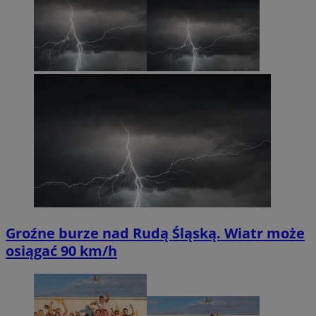
Groźne burze nad Rudą Śląską. Wiatr może
osiągać 90 km/h