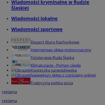
Wiadomości kryminalne w Rudzie
Śląskiej
Wiadomości lokalne
Wiadomości sportowe
Ekspert Biuro Rachunkowe
Internetowy sklep motoryzacyjny
Fizjoterapia Ruda Śląska
Klimatyzacje - Pompy ciepła
Książeczka sanepidowska
Największy sklep z częściami online!
Tradycyjna polska pizza
reklama
reklama