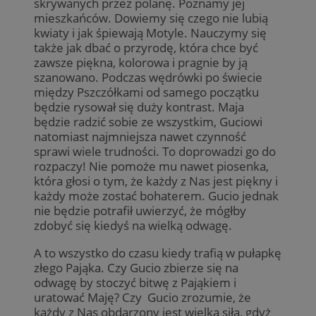
skrywanych przez polanę. Poznamy jej
mieszkańców. Dowiemy się czego nie lubią
kwiaty i jak śpiewają Motyle. Nauczymy się
także jak dbać o przyrodę, która chce być
zawsze piękna, kolorowa i pragnie by ją
szanowano. Podczas wędrówki po świecie
między Pszczółkami od samego początku
będzie rysował się duży kontrast. Maja
będzie radzić sobie ze wszystkim, Guciowi
natomiast najmniejsza nawet czynność
sprawi wiele trudności. To doprowadzi go do
rozpaczy! Nie pomoże mu nawet piosenka,
która głosi o tym, że każdy z Nas jest piękny i
każdy może zostać bohaterem. Gucio jednak
nie będzie potrafił uwierzyć, że mógłby
zdobyć się kiedyś na wielką odwagę.
A to wszystko do czasu kiedy trafią w pułapkę
złego Pająka. Czy Gucio zbierze się na
odwagę by stoczyć bitwę z Pająkiem i
uratować Maję? Czy Gucio zrozumie, że
każdy z Nas obdarzony jest wielką siłą, gdyż