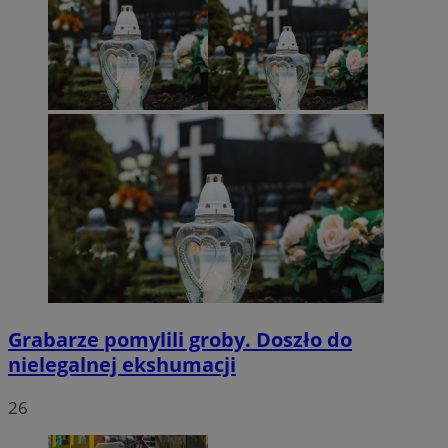
Grabarze pomylili groby. Doszło do
nielegalnej ekshumacji
26