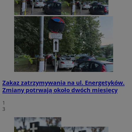
Zakaz zatrzymywania na ul. Energetyków.
Zmiany potrwają około dwóch miesięcy
1
3