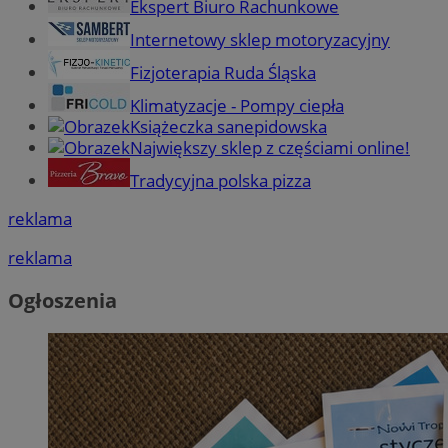
Ekspert Biuro Rachunkowe
Internetowy sklep motoryzacyjny
Fizjoterapia Ruda Śląska
Klimatyzacje - Pompy ciepła
Książeczka sanepidowska
Największy sklep z częściami online!
Tradycyjna polska pizza
reklama
reklama
Ogłoszenia