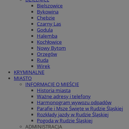
Bielszowice
Bykowina
Chebzie
Czarny Las
Godula
Halemba
Kochłowice
Nowy Bytom
Orzegów
Ruda
Wirek
KRYMINALNE
MIASTO
INFORMACJE O MIEŚCIE
Historia miasta
Ważne adresy i telefony
Harmonogram wywozu odpadów
Parafie i Msze Święte w Rudzie Śląskiej
Rozkłady jazdy w Rudzie Śląskiej
Pogoda w Rudzie Śląskiej
ADMINISTRACJA