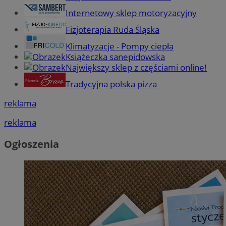
Internetowy sklep motoryzacyjny
Fizjoterapia Ruda Śląska
Klimatyzacje - Pompy ciepła
Książeczka sanepidowska
Największy sklep z częściami online!
Tradycyjna polska pizza
reklama
reklama
Ogłoszenia