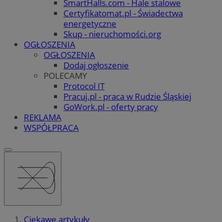
SmartHalls.com - Hale stalowe
Certyfikatomat.pl - Świadectwa
energetyczne
Skup - nieruchomości.org
OGŁOSZENIA
OGŁOSZENIA
Dodaj ogłoszenie
POLECAMY
Protocol IT
Pracuj.pl - praca w Rudzie Śląskiej
GoWork.pl - oferty pracy
REKLAMA
WSPÓŁPRACA
Ciekawe artykuły