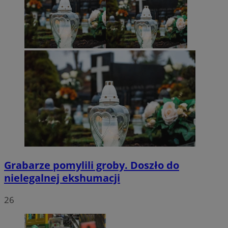
Grabarze pomylili groby. Doszło do
nielegalnej ekshumacji
26