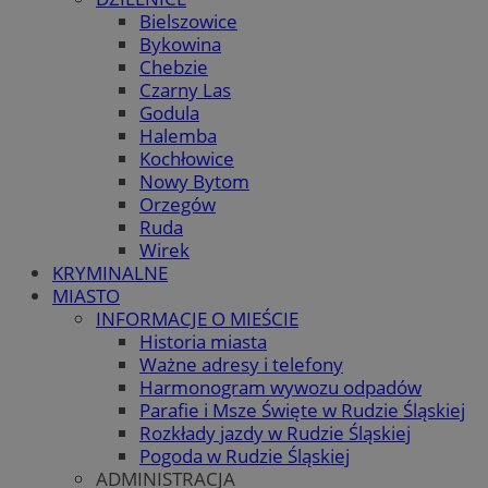
Bielszowice
Bykowina
Chebzie
Czarny Las
Godula
Halemba
Kochłowice
Nowy Bytom
Orzegów
Ruda
Wirek
KRYMINALNE
MIASTO
INFORMACJE O MIEŚCIE
Historia miasta
Ważne adresy i telefony
Harmonogram wywozu odpadów
Parafie i Msze Święte w Rudzie Śląskiej
Rozkłady jazdy w Rudzie Śląskiej
Pogoda w Rudzie Śląskiej
ADMINISTRACJA