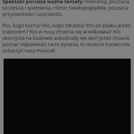
Spektakl porusza ważne tematy:
tolerancji, poczucia
szczęścia i spełnienia, różnic światopoglądów, poczucia
przyzwoitości i uczciwości.
Kto, kogo kocha? Kto, kogo zdradza? Kto po pijaku jeździ
traktorem? Kto w nocy zmienia się w wilkołaka? Kto
skorzysta na budowie autostrady we wsi? Jeżeli chcecie
poznać odpowiedzi na te pytania, to musicie koniecznie
zobaczyć nasz musical!